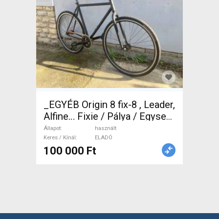
_EGYÉB Origin 8 fix-8 , Leader,
Alfine… Fixie / Pálya / Egysebi
használt ELADÓ
Állapot
használt
Keres / Kínál
ELADÓ
100 000 Ft