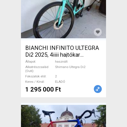
BIANCHI INFINITO ULTEGRA
Di2 2025, 4iiii hajtókar
Országúti Shimano Ultegra
Állapot
használt
Di2 tárcsafék használt ELADÓ
Alkatrészcsalád
Shimano Ultegra Di2
(Outi)
Fokozatok elöl
2
Keres / Kínál
ELADÓ
1 295 000 Ft