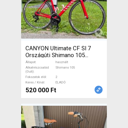
CANYON Ultimate CF Sl 7
Országúti Shimano 105
patkófék használt ELADÓ
Állapot
használt
Alkatrészcsalád
Shimano 105
(Outi)
Fokozatok elöl
2
Keres / Kínál
ELADÓ
520 000 Ft