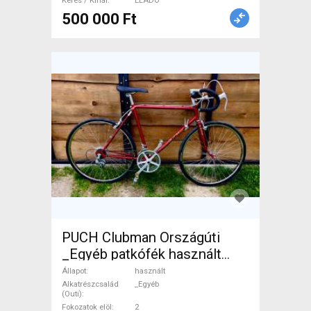
Keres / Kínál
ELADÓ
500 000 Ft
PUCH Clubman Országúti
_Egyéb patkófék használt
ELADÓ
Állapot
használt
Alkatrészcsalád
_Egyéb
(Outi)
Fokozatok elöl
2