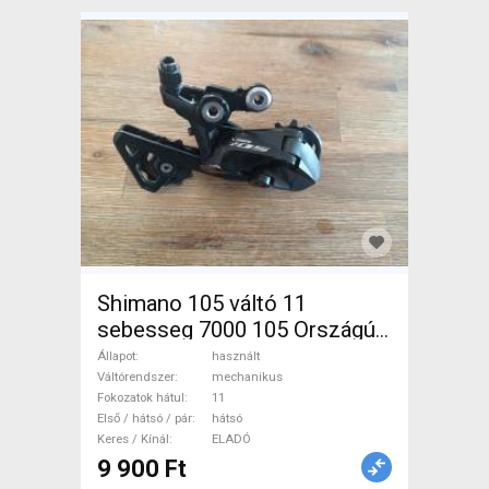
Shimano 105 váltó 11
sebesseg 7000 105 Országúti
/ Gravel / Triatlon Alkatrész,
Állapot
használt
Országúti / Gravel Váltó /
Váltórendszer
mechanikus
Fokozatok hátul
11
Váltórendszer / DI2
Első / hátsó / pár
hátsó
mechanikus használt ELADÓ
Keres / Kínál
ELADÓ
9 900 Ft