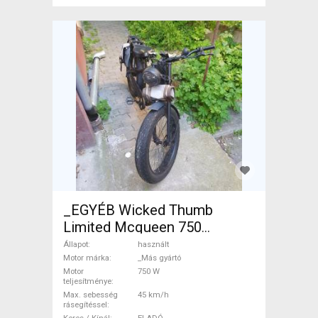
_EGYÉB Wicked Thumb
Limited Mcqueen 750
Elektromos Városi _Más
Állapot
használt
gyártó használt ELADÓ
Motor márka
_Más gyártó
Motor
750 W
teljesítménye
Max. sebesség
45 km/h
rásegítéssel