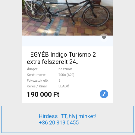
_EGYÉB Indigo Turismo 2
extra felszerelt 24
sebesseges Tandem használt
Állapot
használt
ELADÓ
Kerék méret
700c (622)
Fokozatok elöl
3
Keres / Kínál
ELADÓ
190 000 Ft
Hirdess ITT, hívj minket!
+36 20 319 0455