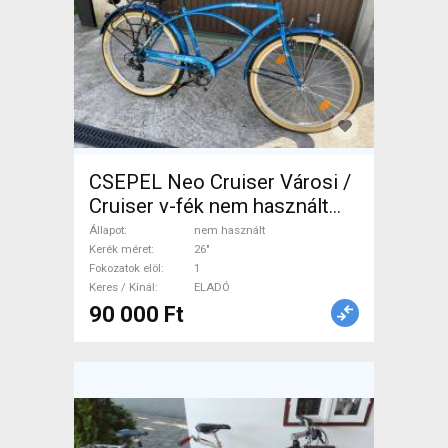
CSEPEL Neo Cruiser Városi /
Cruiser v-fék nem használt
ELADÓ
Állapot
nem használt
Kerék méret
26"
Fokozatok elöl
1
Keres / Kínál
ELADÓ
90 000 Ft