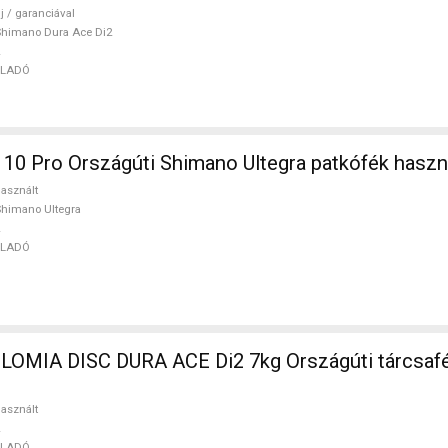
j / garanciával
himano Dura Ace Di2
ELADÓ
10 Pro Országúti Shimano Ultegra patkófék hasz
asznált
himano Ultegra
ELADÓ
LOMIA DISC DURA ACE Di2 7kg Országúti tárcsafé
asznált
ELADÓ