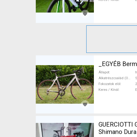
_EGYÉB Berma
Állapot
h
Alkatrészcsalád (Outi)
Fokozatok elöl
2
Keres / Kínál
GUERCIOTTI Gu
Shimano Dura