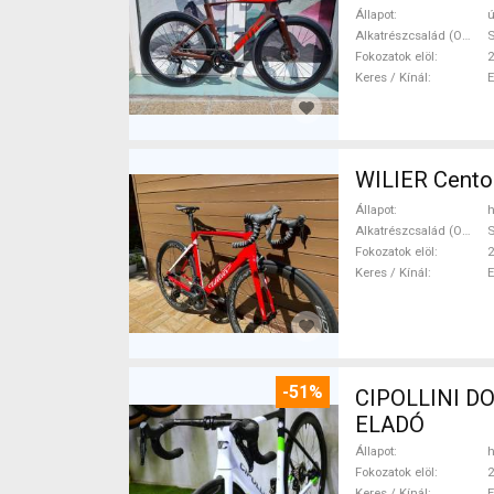
Állapot
ú
Alkatrészcsalád (Outi)
S
Fokozatok elöl
2
Keres / Kínál
WILIER Cento 
Állapot
h
Alkatrészcsalád (Outi)
S
Fokozatok elöl
2
Keres / Kínál
-51%
CIPOLLINI DO
ELADÓ
Állapot
h
Fokozatok elöl
2
Keres / Kínál