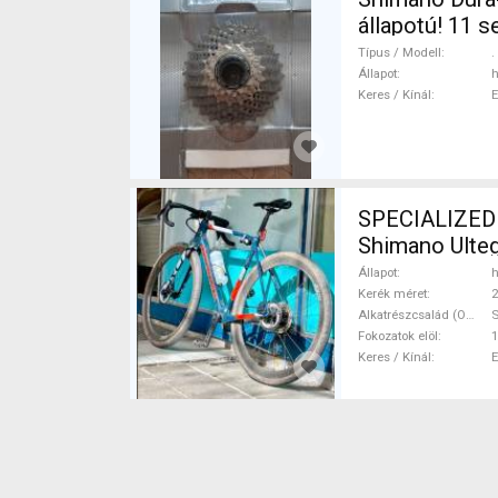
állapotú! 11 sebességes, 11-28t
Országúti Haj
Típus / Modell
.
Állapot
h
Keres / Kínál
SPECIALIZED 
Shimano Ulteg
Állapot
h
Kerék méret
2
Alkatrészcsalád (Outi)
S
Fokozatok elöl
1
Keres / Kínál