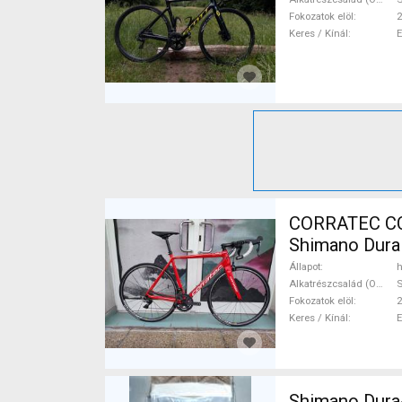
Fokozatok elöl
2
Keres / Kínál
CORRATEC CCT
Shimano Dura
Állapot
h
Alkatrészcsalád (Outi)
Fokozatok elöl
2
Keres / Kínál
Shimano Dura-