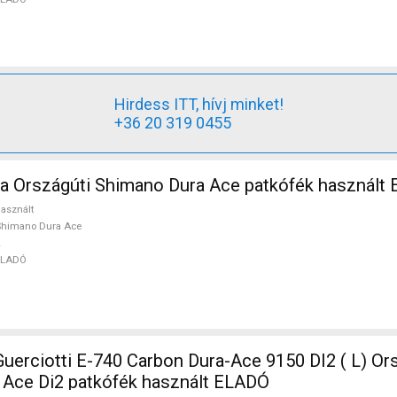
Hirdess ITT, hívj minket!
+36 20 319 0455
 Országúti Shimano Dura Ace patkófék használt
asznált
Shimano Dura Ace
ELADÓ
erciotti E-740 Carbon Dura-Ace 9150 DI2 ( L) Or
 Ace Di2 patkófék használt ELADÓ