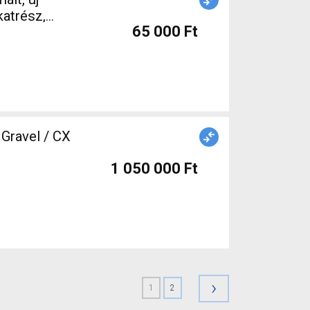
65 000 Ft
ravel / CX
1 050 000 Ft
›
1
2