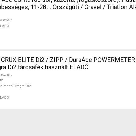
 . Országúti / Gravel / Triatlon Alkatrész,
tásrendszer használt ELADÓ
asznált
ELADÓ
CRUX ELITE Di2 / ZIPP / DuraAce POWERMETER G
ra Di2 tárcsafék használt ELADÓ
asznált
8"
himano Ultegra Di2
ELADÓ