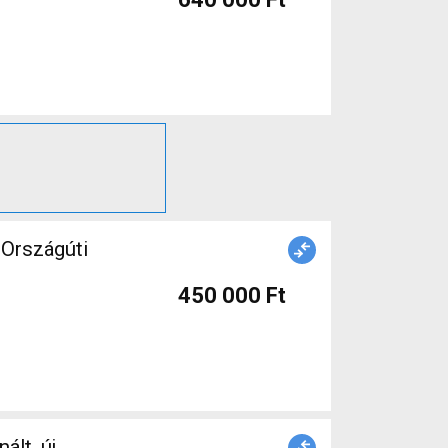
 Országúti
450 000 Ft
ált, új