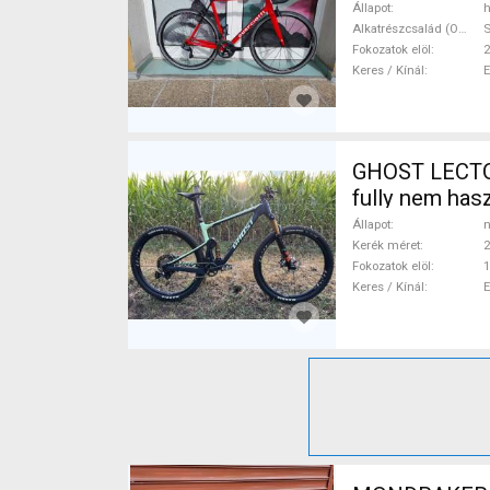
Állapot
h
Alkatrészcsalád (Outi)
S
Fokozatok elöl
2
Keres / Kínál
GHOST LECTOR
fully nem has
Állapot
n
Kerék méret
2
Fokozatok elöl
1
Keres / Kínál