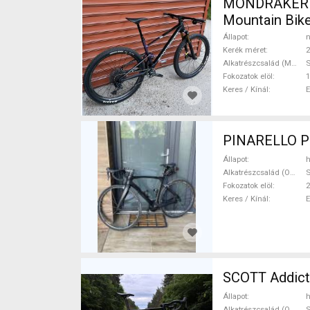
MONDRAKER M
Mountain Bike
Állapot
n
Kerék méret
2
Alkatrészcsalád (MTB)
S
Fokozatok elöl
1
Keres / Kínál
PINARELLO Pr
Állapot
h
Alkatrészcsalád (Outi)
S
Fokozatok elöl
2
Keres / Kínál
SCOTT Addict
Állapot
h
Alkatrészcsalád (Outi)