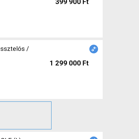
399 900 Ft
ssztelós /
1 299 000 Ft