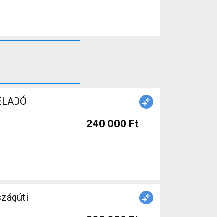
 ELADÓ
240 000 Ft
szágúti