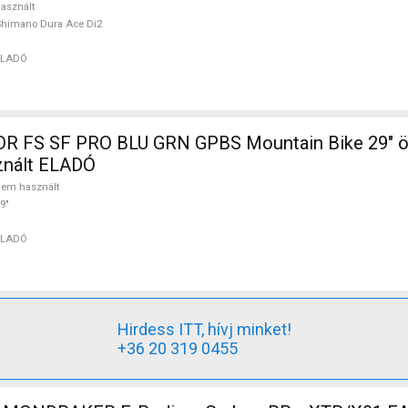
asznált
himano Dura Ace Di2
ELADÓ
 FS SF PRO BLU GRN GPBS Mountain Bike 29" ö
znált ELADÓ
em használt
9"
ELADÓ
Hirdess ITT, hívj minket!
+36 20 319 0455