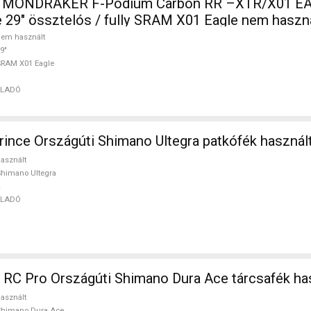
ONDRAKER F-Podium Carbon RR –XTR/X01 EA
 29" össztelós / fully SRAM X01 Eagle nem hasz
em használt
9"
RAM X01 Eagle
ELADÓ
ince Országúti Shimano Ultegra patkófék haszná
asznált
himano Ultegra
ELADÓ
 RC Pro Országúti Shimano Dura Ace tárcsafék h
asznált
Shimano Dura Ace