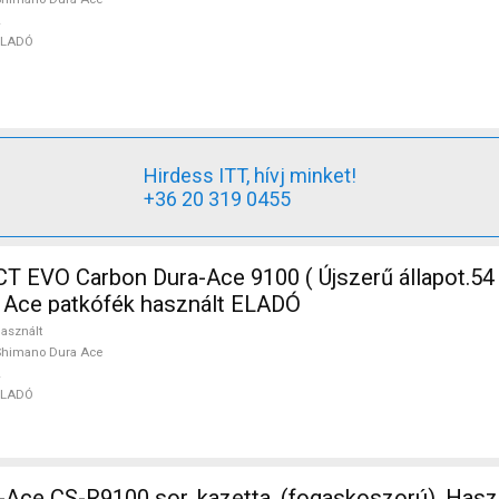
ELADÓ
Hirdess ITT, hívj minket!
+36 20 319 0455
 EVO Carbon Dura-Ace 9100 ( Újszerű állapot.54
 Ace patkófék használt ELADÓ
asznált
Shimano Dura Ace
ELADÓ
Ace CS-R9100 sor, kazetta, (fogaskoszorú). Haszn