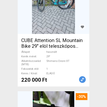
CUBE Attention SL Mountain
Bike 29" elöl teleszkópos
Shimano Deore XT használt
Állapot
használt
ELADÓ
Kerék méret
29"
Alkatrészcsalád
Shimano Deore XT
(MTB)
Fokozatok elöl
1
Keres / Kínál
ELADÓ
220 000 Ft
-30%