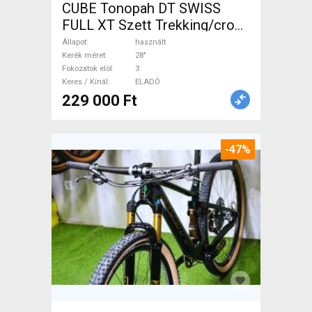
CUBE Tonopah DT SWISS
FULL XT Szett Trekking/cross
tárcsafék használt ELADÓ
Állapot
használt
Kerék méret
28"
Fokozatok elöl
3
Keres / Kínál
ELADÓ
229 000 Ft
-47%