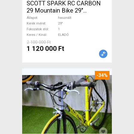
SCOTT SPARK RC CARBON
29 Mountain Bike 29"
össztelós / fully használt
Állapot
használt
ELADÓ
Kerék méret
29"
Fokozatok elöl
1
Keres / Kínál
ELADÓ
2 100 000 Ft
1 120 000 Ft
-34%