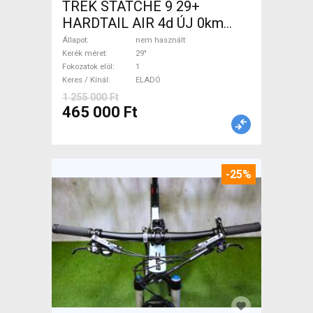
TREK STATCHE 9 29+
HARDTAIL AIR 4d ÚJ 0km
M/L Mountain Bike 29" elöl
Állapot
nem használt
teleszkópos nem használt
Kerék méret
29"
Fokozatok elöl
1
ELADÓ
Keres / Kínál
ELADÓ
1 255 000 Ft
465 000 Ft
-25%