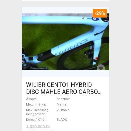
-29%
WILIER CENTO1 HYBRID
DISC MAHLE AERO CARBON
kerekek XL Elektromos
Állapot
használt
Országúti / Gravel Mahle
Motor márka
Mahle
Max. sebesség
25 km/h
használt ELADÓ
rásegítéssel
Keres / Kínál
ELADÓ
1 320 000 Ft