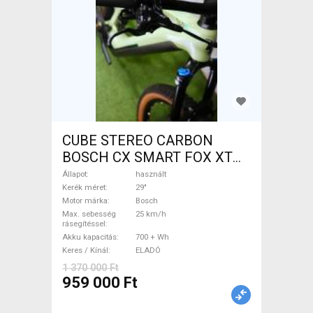
CUBE STEREO CARBON
BOSCH CX SMART FOX XT
Elektromos Mountain Bike
Állapot
használt
29" össztelós / fully Bosch
Kerék méret
29"
Motor márka
Bosch
használt ELADÓ
Max. sebesség
25 km/h
rásegítéssel
Akku kapacitás
700 + Wh
Keres / Kínál
ELADÓ
1 370 000 Ft
959 000 Ft