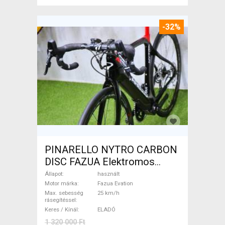
-32%
PINARELLO NYTRO CARBON
DISC FAZUA Elektromos
Országúti / Gravel Fazua
Állapot
használt
Evation használt ELADÓ
Motor márka
Fazua Evation
Max. sebesség
25 km/h
rásegítéssel
Keres / Kínál
ELADÓ
1 320 000 Ft