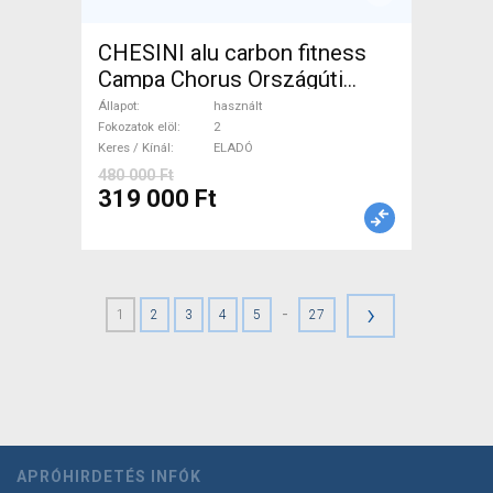
CHESINI alu carbon fitness
Campa Chorus Országúti
használt ELADÓ
Állapot
használt
Fokozatok elöl
2
Keres / Kínál
ELADÓ
480 000 Ft
319 000 Ft
›
-
1
2
3
4
5
27
APRÓHIRDETÉS INFÓK