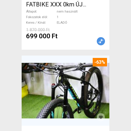
FATBIKE XXX 0km ÚJ
WAMPA CF Fatbike nem
Állapot
nem használt
használt ELADÓ
Fokozatok elöl
1
Keres / Kínál
ELADÓ
1 870 000 Ft
699 000 Ft
-63%