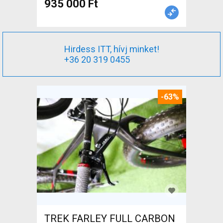
935 000 Ft
Hirdess ITT, hívj minket!
+36 20 319 0455
-63%
TREK FARLEY FULL CARBON