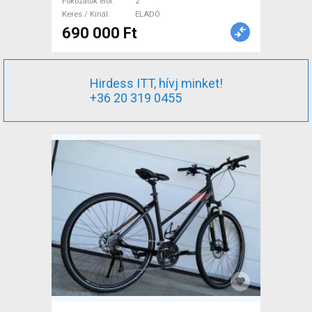
Fokozatok elöl
2
Keres / Kínál
ELADÓ
690 000 Ft
Hirdess ITT, hívj minket!
+36 20 319 0455