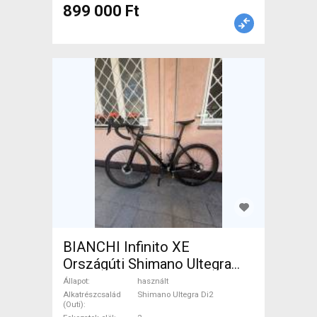
899 000 Ft
BIANCHI Infinito XE
Országúti Shimano Ultegra
Di2 tárcsafék használt ELADÓ
Állapot
használt
Alkatrészcsalád
Shimano Ultegra Di2
(Outi)