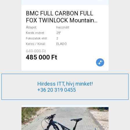
BMC FULL CARBON FULL
FOX TWINLOCK Mountain
Bike 29" össztelós / fully
Állapot
használt
használt ELADÓ
Kerék méret
29"
Fokozatok elöl
2
Keres / Kínál
ELADÓ
649 000 Ft
485 000 Ft
Hirdess ITT, hívj minket!
+36 20 319 0455