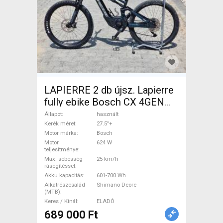
LAPIERRE 2 db újsz. Lapierre
fully ebike Bosch CX 4GEN
85nm Elektromos Mountain
Állapot
használt
Bike 27.5"+ össztelós / fully
Kerék méret
27.5"+
Motor márka
Bosch
Bosch Shimano Deore
Motor
624 W
használt ELADÓ
teljesítménye
Max. sebesség
25 km/h
rásegítéssel
Akku kapacitás
601-700 Wh
Alkatrészcsalád
Shimano Deore
(MTB)
Keres / Kínál
ELADÓ
689 000 Ft