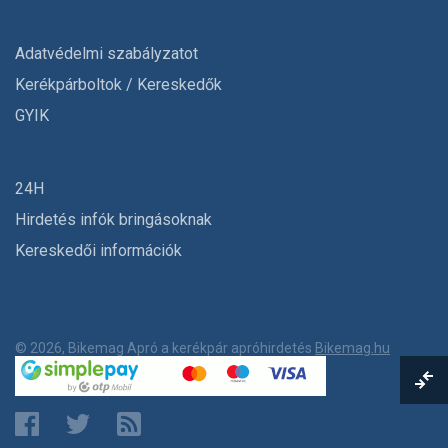
Adatvédelmi szabályzatot
Kerékpárboltok / Kereskedők
GYIK
24H
Hirdetés infók bringásoknak
Kereskedői információk
© 2026, Bikemag Apró a kerékpár apróhirdetés
Bikemag.hu