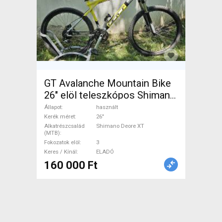
GT Avalanche Mountain Bike
26" elöl teleszkópos Shimano
Deore XT használt ELADÓ
Állapot
használt
Kerék méret
26"
Alkatrészcsalád
Shimano Deore XT
(MTB)
Fokozatok elöl
3
Keres / Kínál
ELADÓ
160 000 Ft