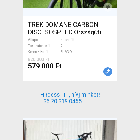
TREK DOMANE CARBON
DISC ISOSPEED Országúti
tárcsafék használt ELADÓ
Állapot
használt
Fokozatok elöl
2
Keres / Kínál
ELADÓ
820 000 Ft
579 000 Ft
Hirdess ITT, hívj minket!
+36 20 319 0455