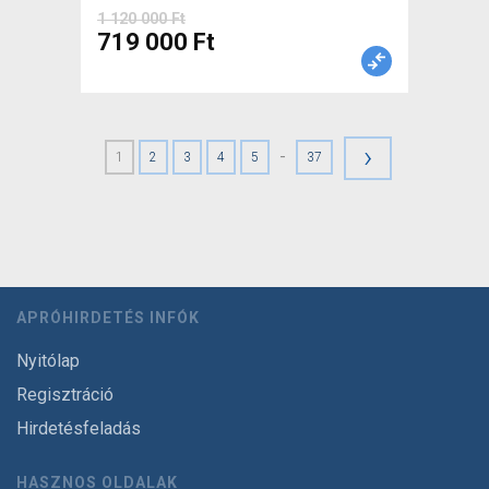
1 120 000 Ft
719 000 Ft
›
-
1
2
3
4
5
37
APRÓHIRDETÉS INFÓK
Nyitólap
Regisztráció
Hirdetésfeladás
HASZNOS OLDALAK