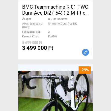
BMC Teammachine R 01 TWO
Dura-Ace Di2 ( 54) ( 2 M-Ft e
Országúti Shimano Dura Ace
Állapot
új / garanciával
Di2 tárcsafék új / garanciával
Alkatrészcsalád
Shimano Dura Ace Di2
(Outi)
ELADÓ
Fokozatok elöl
2
Keres / Kínál
ELADÓ
5 699 000 Ft
3 499 000 Ft
-29%