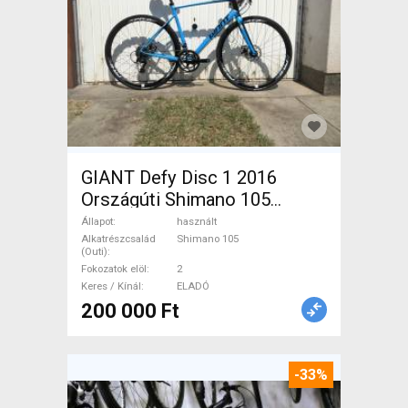
GIANT Defy Disc 1 2016
Országúti Shimano 105
tárcsafék használt ELADÓ
Állapot
használt
Alkatrészcsalád
Shimano 105
(Outi)
Fokozatok elöl
2
Keres / Kínál
ELADÓ
200 000 Ft
-33%