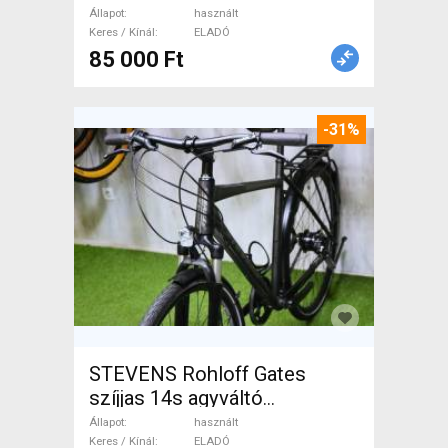
Egysebi patkófék használt
Állapot
használt
ELADÓ
Keres / Kínál
ELADÓ
85 000 Ft
-31%
STEVENS Rohloff Gates
szíjjas 14s agyváltó
Trekking/cross használt
Állapot
használt
ELADÓ
Keres / Kínál
ELADÓ