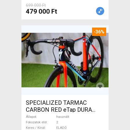
699 000 Ft
479 000 Ft
-36%
SPECIALIZED TARMAC
CARBON RED eTap DURA
Országúti használt ELADÓ
Állapot
használt
Fokozatok elöl
2
Keres / Kínál
ELADÓ