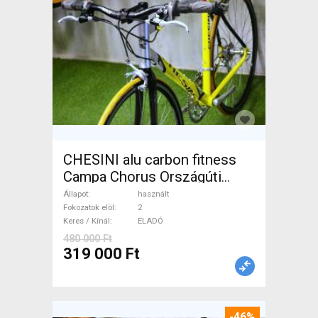
CHESINI alu carbon fitness
Campa Chorus Országúti
használt ELADÓ
Állapot
használt
Fokozatok elöl
2
Keres / Kínál
ELADÓ
480 000 Ft
319 000 Ft
-46%