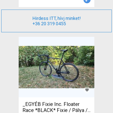
Hirdess ITT, hívj minket!
+36 20 319 0455
_EGYÉB Fixie Inc. Floater
Race *BLACK* Fixie / Pálya /