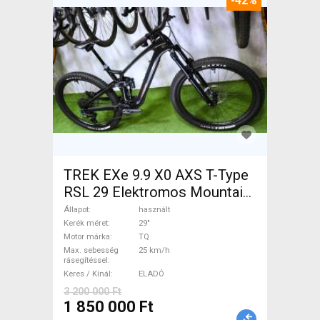
-42%
TREK EXe 9.9 X0 AXS T-Type
RSL 29 Elektromos Mountain
Bike 29" össztelós / fully TQ
Állapot
használt
használt ELADÓ
Kerék méret
29"
Motor márka
TQ
Max. sebesség
25 km/h
rásegítéssel
Keres / Kínál
ELADÓ
3 200 000 Ft
1 850 000 Ft