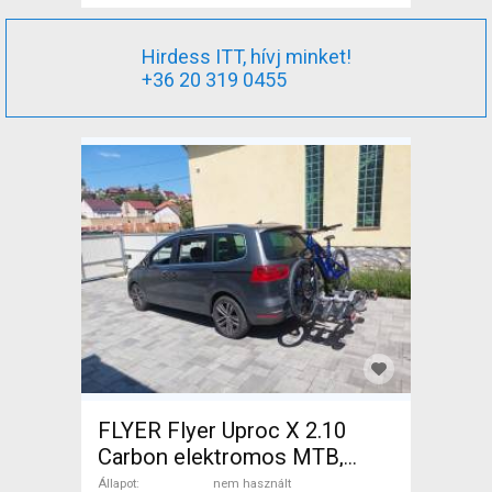
Hirdess ITT, hívj minket!
+36 20 319 0455
FLYER Flyer Uproc X 2.10
Carbon elektromos MTB,
karbon Elektromos Mountain
Állapot
nem használt