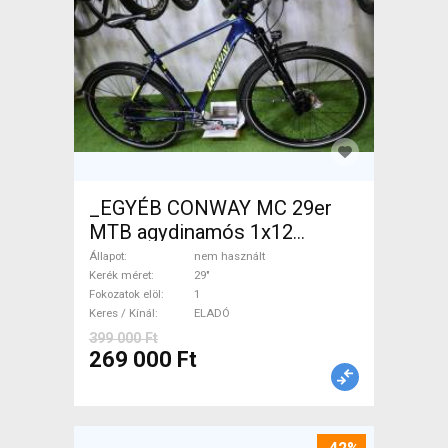
_EGYÉB CONWAY MC 29er
MTB agydinamós 1x12
Mountain Bike 29" elöl
Állapot
nem használt
teleszkópos nem használt
Kerék méret
29"
Fokozatok elöl
1
ELADÓ
Keres / Kínál
ELADÓ
399 000 Ft
269 000 Ft