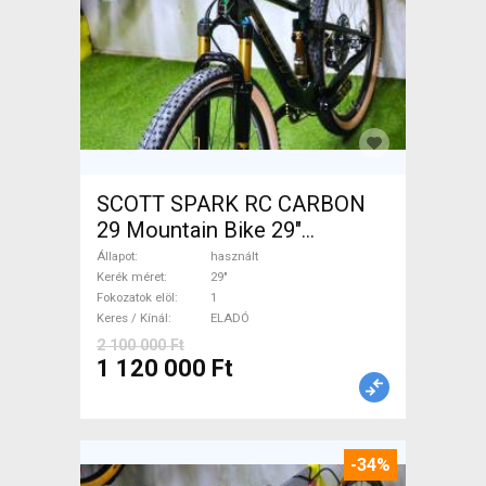
SCOTT SPARK RC CARBON
29 Mountain Bike 29"
össztelós / fully használt
Állapot
használt
ELADÓ
Kerék méret
29"
Fokozatok elöl
1
Keres / Kínál
ELADÓ
2 100 000 Ft
1 120 000 Ft
-34%