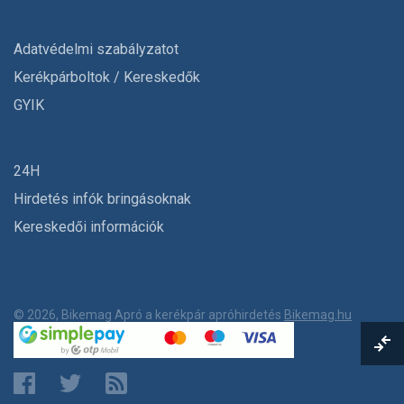
Adatvédelmi szabályzatot
Kerékpárboltok / Kereskedők
GYIK
24H
Hirdetés infók bringásoknak
Kereskedői információk
© 2026, Bikemag Apró a kerékpár apróhirdetés
Bikemag.hu