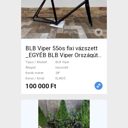
BLB Viper 55ös fixi vázszett
_EGYÉB BLB Viper Országúti
/ Gravel / Triatlon Alkatrész,
Típus / Modell
BLB Viper
Országúti / Gravel / Váz
Állapot
használt
Kerék méret
28"
/Vázszett / Villa alu karbon
Keres / Kínál
ELADÓ
28" használt ELADÓ
100 000 Ft