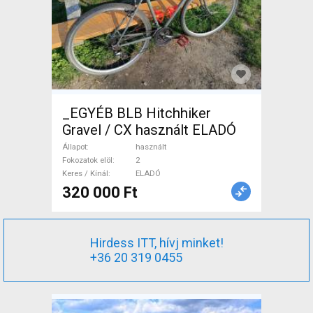
_EGYÉB BLB Hitchhiker
Gravel / CX használt ELADÓ
Állapot
használt
Fokozatok elöl
2
Keres / Kínál
ELADÓ
320 000 Ft
Hirdess ITT, hívj minket!
+36 20 319 0455