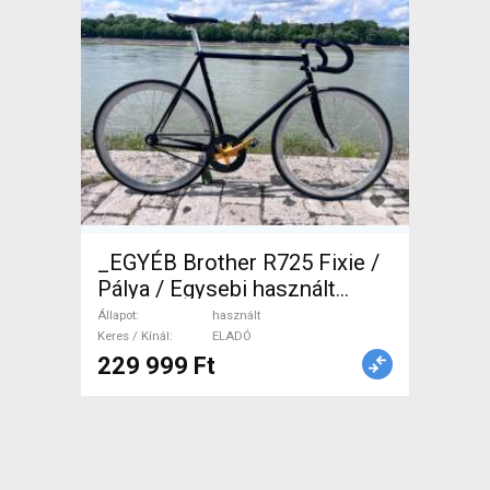
_EGYÉB Brother R725 Fixie /
Pálya / Egysebi használt
ELADÓ
Állapot
használt
Keres / Kínál
ELADÓ
229 999 Ft