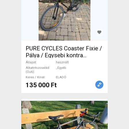
PURE CYCLES Coaster Fixie /
Pálya / Egysebi kontra
használt ELADÓ
Állapot
használt
Alkatrészcsalád
_Egyéb
(Outi)
Keres / Kínál
ELADÓ
135 000 Ft