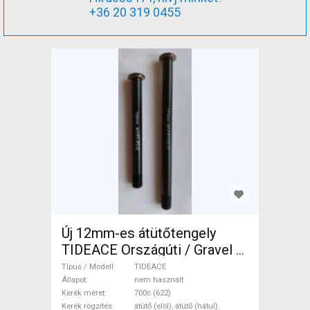
+36 20 319 0455
Új 12mm-es átütőtengely
TIDEACE Országúti / Gravel /
Triatlon Alkatrész, Országúti
Típus / Modell
TIDEACE
Kerék / Felni / Gumi 700c
Állapot
nem használt
Kerék méret
700c (622)
(622) nem használt ELADÓ
Kerék rögzítés
átütő (elöl), átütő (hátul)