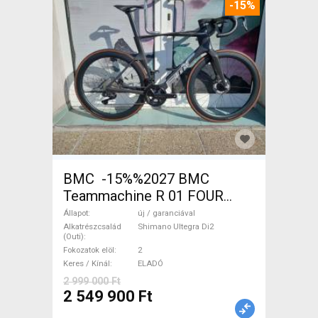
-15%
BMC -15%%2027 BMC
Teammachine R 01 FOUR
(56,58) Országúti Shimano
Állapot
új / garanciával
Ultegra Di2 tárcsafék új /
Alkatrészcsalád
Shimano Ultegra Di2
(Outi)
garanciával ELADÓ
Fokozatok elöl
2
Keres / Kínál
ELADÓ
2 999 000 Ft
2 549 900 Ft