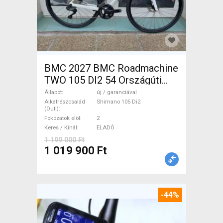
BMC 2027 BMC Roadmachine
TWO 105 DI2 54 Országúti
Shimano 105 Di2 tárcsafék új
Állapot
új / garanciával
/ garanciával ELADÓ
Alkatrészcsalád
Shimano 105 Di2
(Outi)
Fokozatok elöl
2
Keres / Kínál
ELADÓ
1 199 000 Ft
1 019 900 Ft
-44%