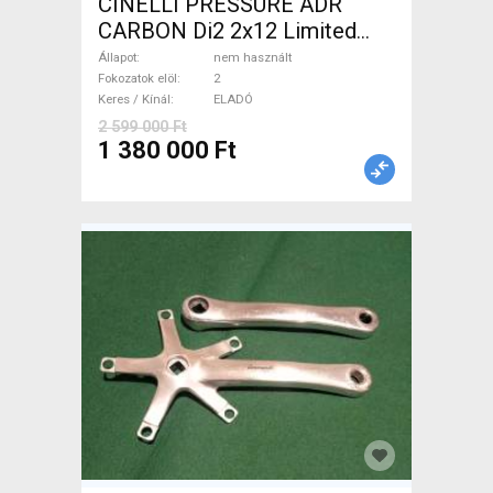
CINELLI PRESSURE ADR
CARBON Di2 2x12 Limited
1of50 0km ÚJ! Országúti
Állapot
nem használt
tárcsafék nem használt
Fokozatok elöl
2
Keres / Kínál
ELADÓ
ELADÓ
2 599 000 Ft
1 380 000 Ft