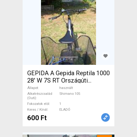
GEPIDA A Gepida Reptila 1000
28' W 7S RT Országúti
Shimano 105 használt ELADÓ
Állapot
használt
Alkatrészcsalád
Shimano 105
(Outi)
Fokozatok elöl
1
Keres / Kínál
ELADÓ
600 Ft