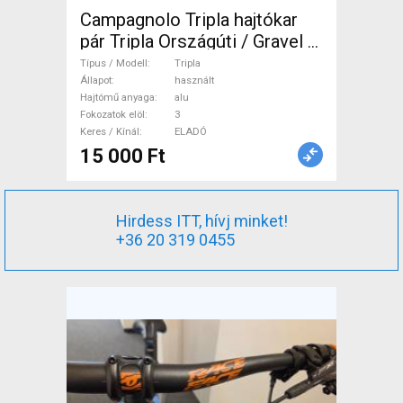
Campagnolo Tripla hajtókar
pár Tripla Országúti / Gravel /
Triatlon Alkatrész, Országúti
Típus / Modell
Tripla
Hajtásrendszer használt
Állapot
használt
Hajtómű anyaga
alu
ELADÓ
Fokozatok elöl
3
Keres / Kínál
ELADÓ
15 000 Ft
Hirdess ITT, hívj minket!
+36 20 319 0455