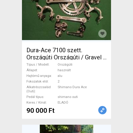
Dura-Ace 7100 szett.
Országúti Országúti / Gravel /
Triatlon Alkatrész, Országúti
Típus / Modell
Országúti
Hajtásrendszer Shimano Dura
Állapot
használt
Hajtómű anyaga
alu
Ace shimano outi használt
Fokozatok elöl
2
ELADÓ
Alkatrészcsalád
Shimano Dura Ace
(Outi)
Pedál típus
shimano outi
Keres / Kínál
ELADÓ
90 000 Ft