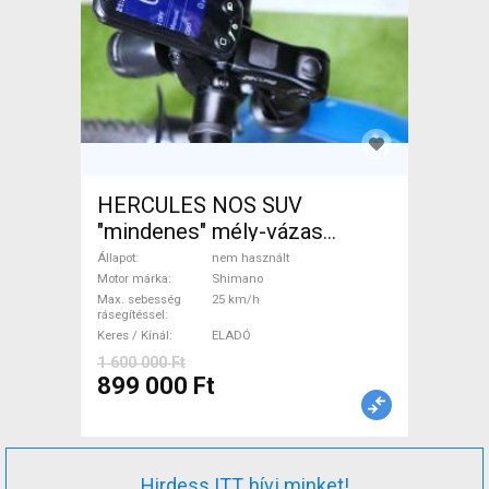
HERCULES NOS SUV
"mindenes" mély-vázas
Elektromos Trekking/cross
Állapot
nem használt
25 km/h Shimano nem
Motor márka
Shimano
Max. sebesség
25 km/h
használt ELADÓ
rásegítéssel
Keres / Kínál
ELADÓ
1 600 000 Ft
899 000 Ft
Hirdess ITT, hívj minket!