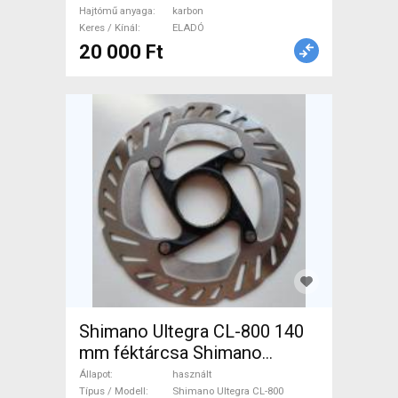
Hajtómű anyaga
karbon
használt ELADÓ
Keres / Kínál
ELADÓ
20 000 Ft
Shimano Ultegra CL-800 140
mm féktárcsa Shimano
Ultegra CL-800 Országúti /
Állapot
használt
Gravel / Triatlon Alkatrész,
Típus / Modell
Shimano Ultegra CL-800