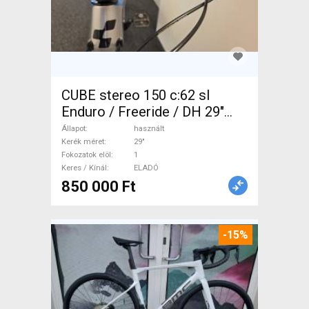
CUBE stereo 150 c:62 sl
Enduro / Freeride / DH 29"
használt ELADÓ
Állapot
használt
Kerék méret
29"
Fokozatok elöl
1
Keres / Kínál
ELADÓ
850 000 Ft
-15%