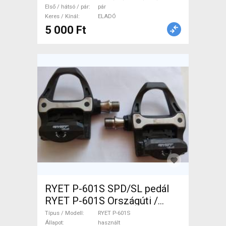
Első / hátsó / pár
pár
Keres / Kínál
ELADÓ
5 000 Ft
RYET P-601S SPD/SL pedál
RYET P-601S Országúti /
Gravel / Triatlon Alkatrész,
Típus / Modell
RYET P-601S
Országúti Hajtásrendszer
Állapot
használt