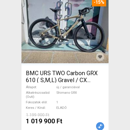
-15%
BMC URS TWO Carbon GRX
610 ( S,M,L) Gravel / CX
Shimano GRX tárcsafék új /
Állapot
új / garanciával
garanciával ELADÓ
Alkatrészcsalád
Shimano GRX
(Outi)
Fokozatok elöl
1
Keres / Kínál
ELADÓ
1 199 900 Ft
1 019 900 Ft