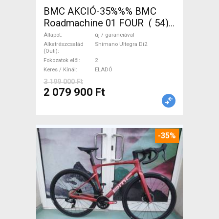
BMC AKCIÓ-35%%% BMC
Roadmachine 01 FOUR ( 54)
Országúti, Triatlon Shimano
Állapot
új / garanciával
Ultegra Di2 tárcsafék új /
Alkatrészcsalád
Shimano Ultegra Di2
(Outi)
garanciával ELADÓ
Fokozatok elöl
2
Keres / Kínál
ELADÓ
3 199 000 Ft
2 079 900 Ft
-35%