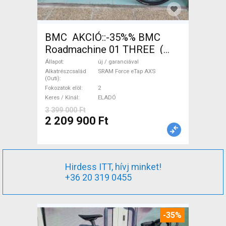
BMC AKCIÓ::-35%% BMC
Roadmachine 01 THREE (
54) Országúti SRAM Force
Állapot
új / garanciával
eTap AXS tárcsafék új /
Alkatrészcsalád
SRAM Force eTap AXS
(Outi)
garanciával ELADÓ
Fokozatok elöl
2
Keres / Kínál
ELADÓ
3 399 000 Ft
2 209 900 Ft
Hirdess ITT, hívj minket!
+36 20 319 0455
-35%