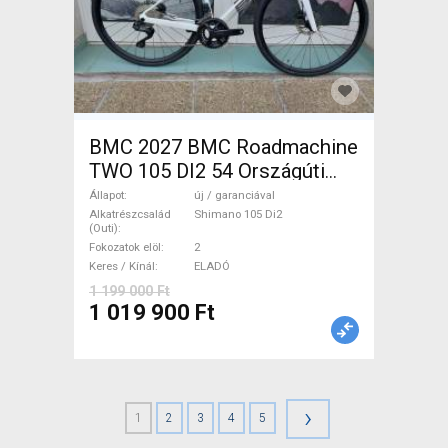
BMC 2027 BMC Roadmachine
TWO 105 DI2 54 Országúti
Shimano 105 Di2 tárcsafék új
Állapot
új / garanciával
/ garanciával ELADÓ
Alkatrészcsalád
Shimano 105 Di2
(Outi)
Fokozatok elöl
2
Keres / Kínál
ELADÓ
1 199 000 Ft
1 019 900 Ft
›
1
2
3
4
5