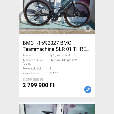
BMC -15%2027 BMC
Teammachine SLR 01 THREE
Ultegra Di2 Országúti
Állapot
új / garanciával
Shimano Ultegra Di2 tárcsafék
Alkatrészcsalád
Shimano Ultegra Di2
(Outi)
új / garanciával ELADÓ
Fokozatok elöl
2
Keres / Kínál
ELADÓ
3 299 000 Ft
2 799 900 Ft