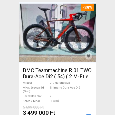
-39%
BMC Teammachine R 01 TWO
Dura-Ace Di2 ( 54) ( 2 M-Ft e
Országúti Shimano Dura Ace
Állapot
új / garanciával
Di2 tárcsafék új / garanciával
Alkatrészcsalád
Shimano Dura Ace Di2
(Outi)
ELADÓ
Fokozatok elöl
2
Keres / Kínál
ELADÓ
5 699 000 Ft
3 499 000 Ft