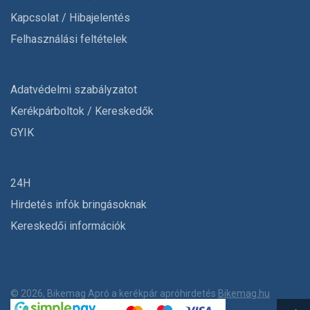
Kapcsolat / Hibajelentés
Felhasználási feltételek
Adatvédelmi szabályzatot
Kerékpárboltok / Kereskedők
GYIK
24H
Hirdetés infók bringásoknak
Kereskedői információk
© 2026, Bikemag Apró a kerékpár apróhirdetés
Bikemag.hu