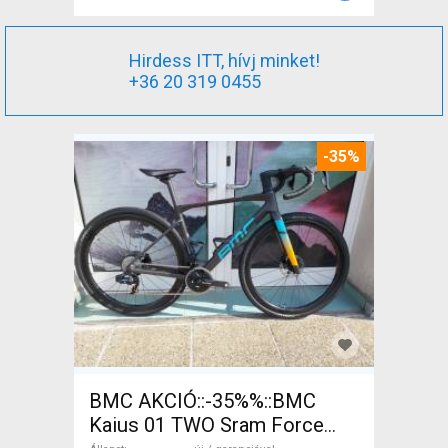
Hirdess ITT, hívj minket!
+36 20 319 0455
-35%
BMC AKCIÓ::-35%%::BMC
Kaius 01 TWO Sram Force