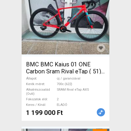
BMC BMC Kaius 01 ONE
Carbon Sram Rival eTap ( 51)
Gravel / CX SRAM Rival eTap
Állapot
új / garanciával
AXS tárcsafék új / garanciával
Kerék méret
700c (622)
Alkatrészcsalád
SRAM Rival eTap AXS
ELADÓ
(Outi)
Fokozatok elöl
2
Keres / Kínál
ELADÓ
1 199 000 Ft