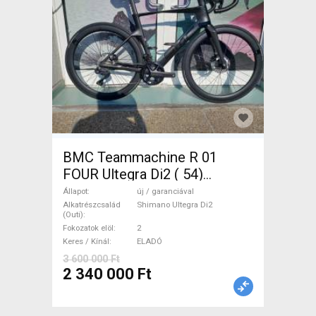
BMC Teammachine R 01
FOUR Ultegra Di2 ( 54)
Országúti Shimano Ultegra
Állapot
új / garanciával
Di2 tárcsafék új / garanciával
Alkatrészcsalád
Shimano Ultegra Di2
(Outi)
ELADÓ
Fokozatok elöl
2
Keres / Kínál
ELADÓ
3 600 000 Ft
2 340 000 Ft