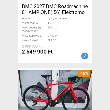
BMC 2027 BMC Roadmachine
01 AMP ONE( 56) Elektromos
Országúti / Gravel TQ új /
Állapot
új / garanciával
garanciával ELADÓ
Motor márka
TQ
Max. sebesség
25 km/h
rásegítéssel
Akku kapacitás
0-400 Wh
Keres / Kínál
ELADÓ
2 999 000 Ft
2 549 900 Ft
-15%