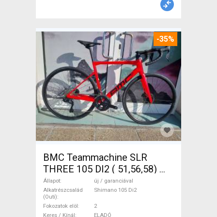
-35%
BMC Teammachine SLR
THREE 105 DI2 ( 51,56,58)
Országúti Shimano 105 Di2
Állapot
új / garanciával
tárcsafék új / garanciával
Alkatrészcsalád
Shimano 105 Di2
(Outi)
ELADÓ
Fokozatok elöl
2
Keres / Kínál
ELADÓ