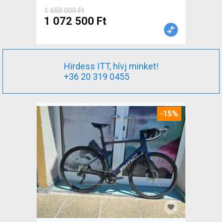
1 650 000 Ft
1 072 500 Ft
Hirdess ITT, hívj minket!
+36 20 319 0455
-15%