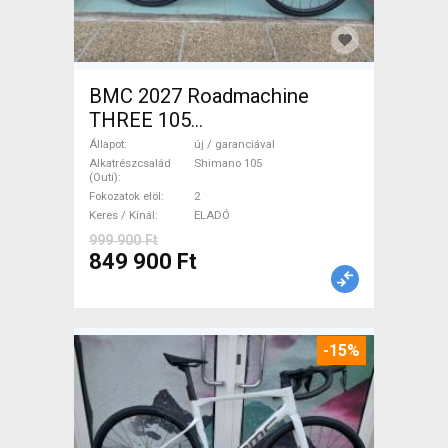
BMC 2027 Roadmachine
THREE 105
(47,51,54,56,58,61) Országúti
Állapot
új / garanciával
Shimano 105 tárcsafék új /
Alkatrészcsalád
Shimano 105
(Outi)
garanciával ELADÓ
Fokozatok elöl
2
Keres / Kínál
ELADÓ
999 900 Ft
849 900 Ft
-15%