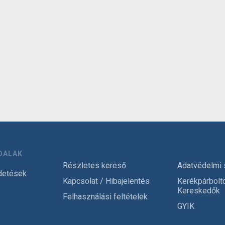
DALAK
Részletes kereső
Adatvédelmi 
detések
Kapcsolat / Hibajelentés
Kerékpárbolt
Kereskedők
Felhasználási feltételek
GYIK