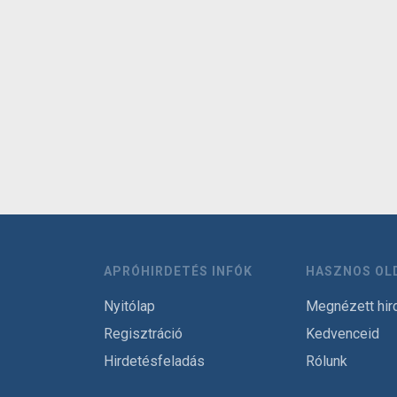
APRÓHIRDETÉS INFÓK
HASZNOS OL
Nyitólap
Megnézett hir
Regisztráció
Kedvenceid
Hirdetésfeladás
Rólunk