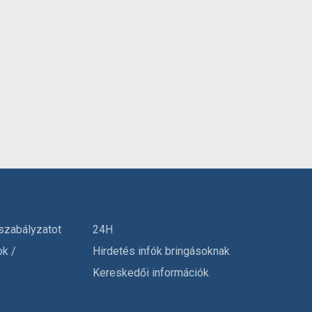
szabályzatot
24H
ok /
Hirdetés infók bringásoknak
Kereskedői információk