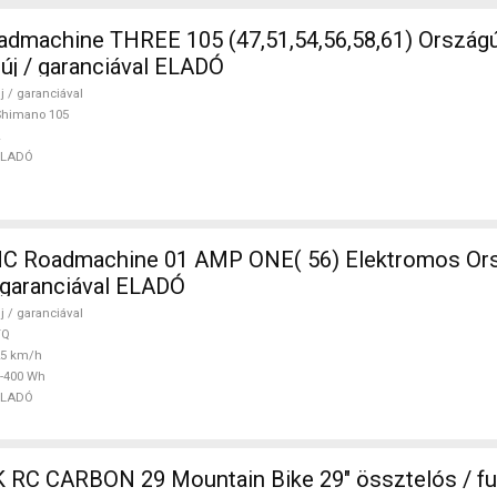
5 (47,51,54,56,58,61) Országúti Shimano
 új / garanciával ELADÓ
j / garanciával
Shimano 105
ELADÓ
 Roadmachine 01 AMP ONE( 56) Elektromos Ors
/ garanciával ELADÓ
j / garanciával
TQ
25 km/h
-400 Wh
ELADÓ
in Bike 29" össztelós / fully használt