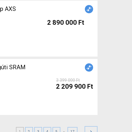
2 890 000 Ft
gúti SRAM
3 399 000 Ft
2 209 900 Ft
›
-
1
2
3
4
5
17