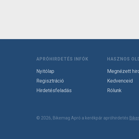
APRÓHIRDETÉS INFÓK
HASZNOS OL
Nyitólap
Megnézett hir
Regisztráció
Kedvenceid
Hirdetésfeladás
Rólunk
© 2026, Bikemag Apró a kerékpár apróhirdetés
Bike