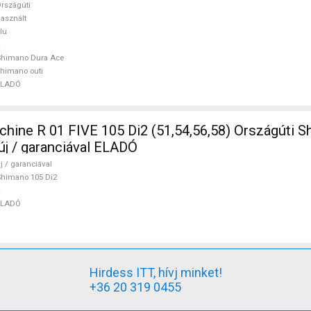
rszágúti
asznált
lu
Shimano Dura Ace
himano outi
ELADÓ
ine R 01 FIVE 105 Di2 (51,54,56,58) Országúti S
új / garanciával ELADÓ
j / garanciával
himano 105 Di2
ELADÓ
Hirdess ITT, hívj minket!
+36 20 319 0455