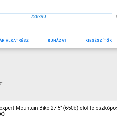
728x90
ÁR ALKATRÉSZ
RUHÁZAT
KIEGÉSZÍTŐK
0"
) elöl teleszkópos nem
DÓ