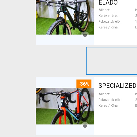
ELADÓ
Állapot
h
Kerék méret
2
Fokozatok elöl
1
Keres / Kínál
-36%
SPECIALIZED
Állapot
h
Fokozatok elöl
2
Keres / Kínál