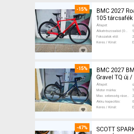
-15%
BMC 2027 Roadmachine THREE 10
105 tárcsafék
Állapot
ú
Alkatrészcsalád (Outi)
Fokozatok elöl
2
Keres / Kínál
-15%
BMC 2027 BMC
Gravel TQ új 
Állapot
ú
Motor márka
Max. sebesség rásegítéssel
Akku kapacitás
0
Keres / Kínál
-47%
SCOTT SPARK RC CARBON 29 Mounta