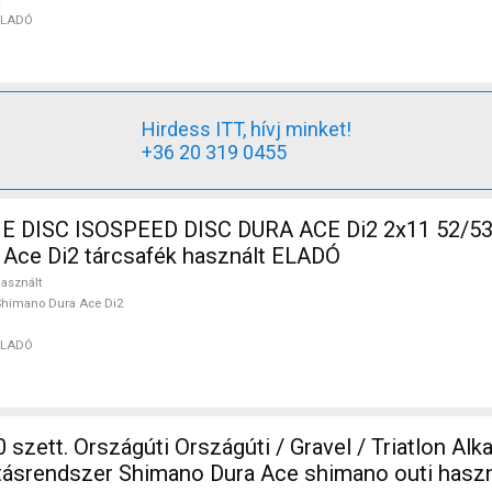
ELADÓ
Hirdess ITT, hívj minket!
+36 20 319 0455
DISC ISOSPEED DISC DURA ACE Di2 2x11 52/53 
Ace Di2 tárcsafék használt ELADÓ
asznált
himano Dura Ace Di2
ELADÓ
szett. Országúti Országúti / Gravel / Triatlon Alka
jtásrendszer Shimano Dura Ace shimano outi hasz