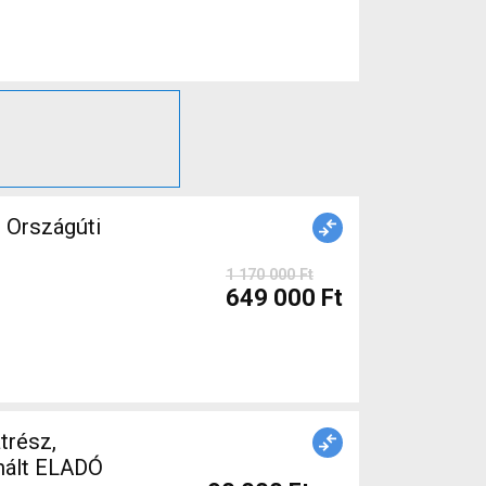
Országúti
1 170 000 Ft
649 000 Ft
trész,
nált ELADÓ