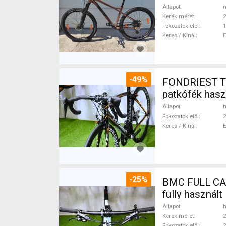
Állapot
n
Kerék méret
2
Fokozatok elöl
1
Keres / Kínál
-49%
FONDRIEST T
patkófék has
Állapot
h
Fokozatok elöl
2
Keres / Kínál
-25%
BMC FULL CAR
fully használ
Állapot
h
Kerék méret
2
Fokozatok elöl
2