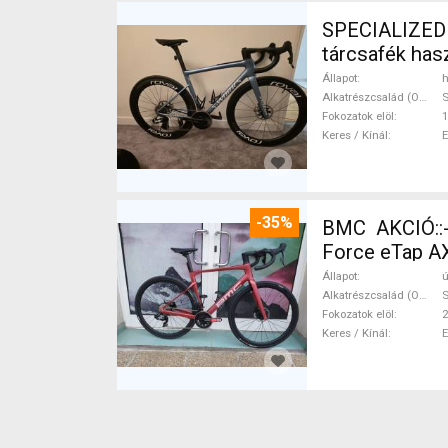
SPECIALIZED S-worx Tarmac 
tárcsafék ha
Állapot
h
Alkatrészcsalád (Outi)
Fokozatok elöl
1
Keres / Kínál
-35%
BMC AKCIÓ::
Force eTap AX
Állapot
ú
Alkatrészcsalád (Outi)
S
Fokozatok elöl
2
Keres / Kínál