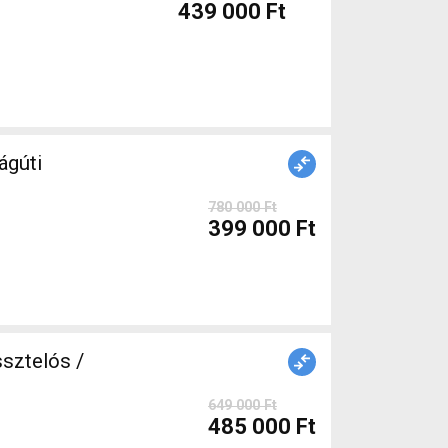
439 000 Ft
gúti
780 000 Ft
399 000 Ft
sztelós /
649 000 Ft
485 000 Ft