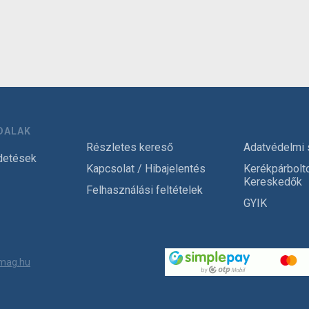
DALAK
Részletes kereső
Adatvédelmi 
detések
Kapcsolat / Hibajelentés
Kerékpárbolt
Kereskedők
Felhasználási feltételek
GYIK
mag.hu