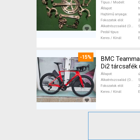
Típus / Modell
O
Állapot
h
Hajtómű anyaga
a
Fokozatok elöl
2
Alkatrészcsalád (Outi)
Pedál típus
s
Keres / Kínál
-15%
BMC Teammach
Di2 tárcsafék 
Állapot
ú
Alkatrészcsalád (Outi)
S
Fokozatok elöl
2
Keres / Kínál