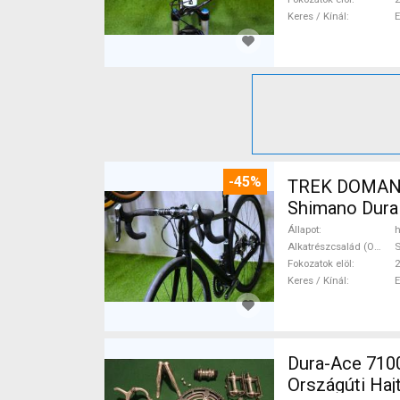
Keres / Kínál
-45%
TREK DOMANE 
Shimano Dura 
Állapot
h
Alkatrészcsalád (Outi)
S
Fokozatok elöl
2
Keres / Kínál
Dura-Ace 7100 
Országúti Ha