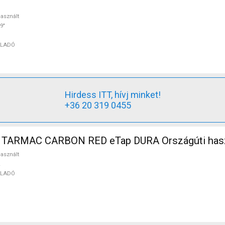
asznált
9"
ELADÓ
Hirdess ITT, hívj minket!
+36 20 319 0455
 TARMAC CARBON RED eTap DURA Országúti has
asznált
ELADÓ