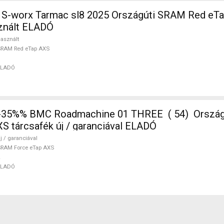
sl8 2025 Országúti SRAM Red eTap AXS
sznált ELADÓ
asznált
SRAM Red eTap AXS
ELADÓ
-35%% BMC Roadmachine 01 THREE ( 54) Orszá
S tárcsafék új / garanciával ELADÓ
j / garanciával
RAM Force eTap AXS
ELADÓ