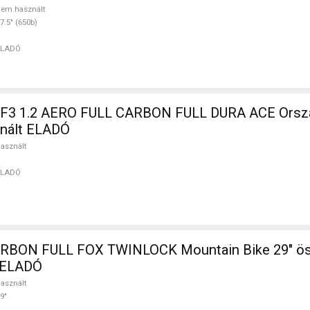
em használt
7.5" (650b)
ELADÓ
F3 1.2 AERO FULL CARBON FULL DURA ACE Orszá
znált ELADÓ
asznált
ELADÓ
BON FULL FOX TWINLOCK Mountain Bike 29" ös
t ELADÓ
asznált
9"