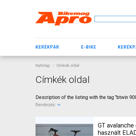
KERÉKPÁR
E-BIKE
KERÉKP
Nyitólap
Címkék oldal
Címkék oldal
Description of the listing with the tag "btwin 90
Rendezés:
GT avalanche expert Mountain Bike 27.5" (650b
használt ELA