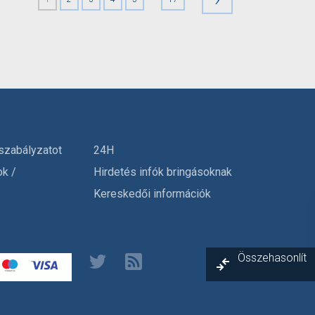
szabályzatot
24H
ok /
Hirdetés infók bringásoknak
Kereskedői információk
Összehasonlít