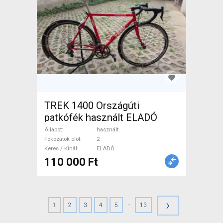
TREK 1400 Országúti
patkófék használt ELADÓ
Állapot
használt
Fokozatok elöl
2
Keres / Kínál
ELADÓ
110 000 Ft
›
-
1
2
3
4
5
13