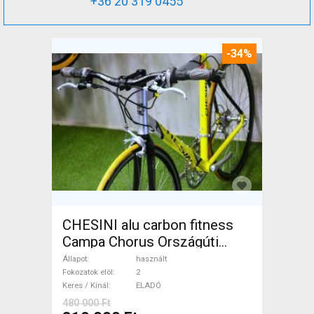
+36 20 319 0455
-34%
CHESINI alu carbon fitness
Campa Chorus Országúti
használt ELADÓ
Állapot
használt
Fokozatok elöl
2
Keres / Kínál
ELADÓ
480 000 Ft