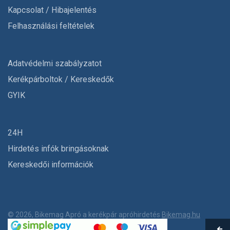
Kapcsolat / Hibajelentés
Felhasználási feltételek
Adatvédelmi szabályzatot
Kerékpárboltok / Kereskedők
GYIK
24H
Hirdetés infók bringásoknak
Kereskedői információk
© 2026, Bikemag Apró a kerékpár apróhirdetés
Bikemag.hu