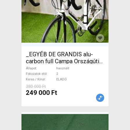
_EGYÉB DE GRANDIS alu-
carbon full Campa Országúti
használt ELADÓ
Állapot
használt
Fokozatok elöl
2
Keres / Kínál
ELADÓ
380 000 Ft
249 000 Ft