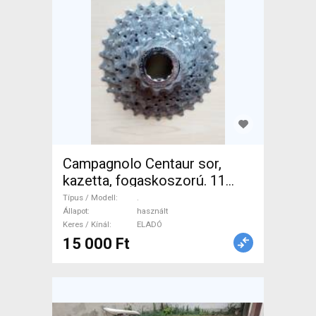
Campagnolo Centaur sor,
kazetta, fogaskoszorú. 11
speed, 11-29t. . Országúti /
Típus / Modell
.
Gravel / Triatlon Alkatrész,
Állapot
használt
Keres / Kínál
ELADÓ
Országúti Hajtásrendszer
15 000 Ft
használt ELADÓ