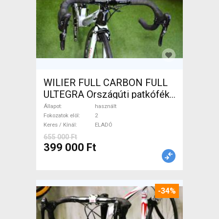
WILIER FULL CARBON FULL
ULTEGRA Országúti patkófék
használt ELADÓ
Állapot
használt
Fokozatok elöl
2
Keres / Kínál
ELADÓ
655 000 Ft
399 000 Ft
-34%