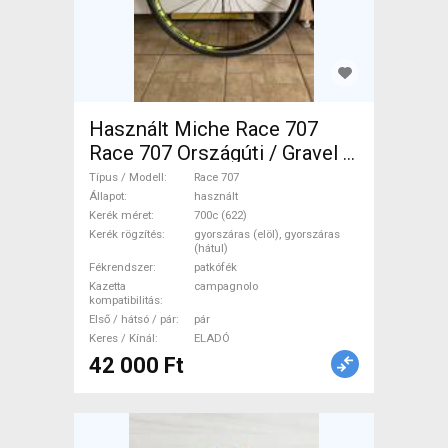
Használt Miche Race 707
Race 707 Országúti / Gravel /
Triatlon Alkatrész, Országúti
Típus / Modell
Race 707
Kerék / Felni / Gumi 700c
Állapot
használt
Kerék méret
700c (622)
(622) használt ELADÓ
Kerék rögzítés
gyorszáras (elöl), gyorszáras
(hátul)
Fékrendszer
patkófék
Kazetta
campagnolo
kompatibilitás
Első / hátsó / pár
pár
Keres / Kínál
ELADÓ
42 000 Ft