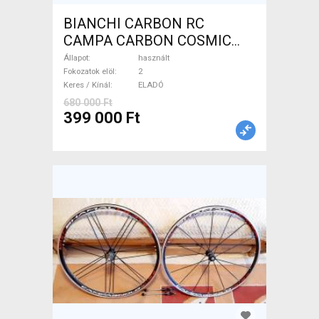
BIANCHI CARBON RC
CAMPA CARBON COSMIC
Országúti használt ELADÓ
Állapot
használt
Fokozatok elöl
2
Keres / Kínál
ELADÓ
680 000 Ft
399 000 Ft