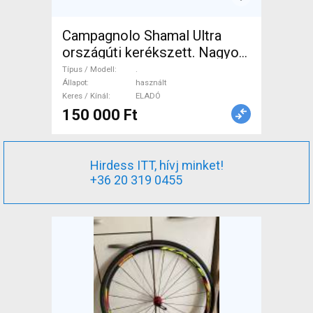
Campagnolo Shamal Ultra
országúti kerékszett. Nagyon
szép, újszerű állapotú! .
Típus / Modell
.
Országúti / Gravel / Triatlon
Állapot
használt
Keres / Kínál
ELADÓ
Alkatrész, Országúti Kerék /
150 000 Ft
Felni / Gumi használt ELADÓ
Hirdess ITT, hívj minket!
+36 20 319 0455