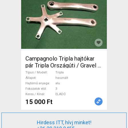
Campagnolo Tripla hajtókar
pár Tripla Országúti / Gravel /
Triatlon Alkatrész, Országúti
Típus / Modell
Tripla
Hajtásrendszer használt
Állapot
használt
Hajtómű anyaga
alu
ELADÓ
Fokozatok elöl
3
Keres / Kínál
ELADÓ
15 000 Ft
Hirdess ITT, hívj minket!