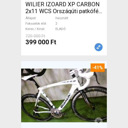
WILIER IZOARD XP CARBON
2x11 WCS Országúti patkófék
használt ELADÓ
Állapot
használt
Fokozatok elöl
2
Keres / Kínál
ELADÓ
720 000 Ft
399 000 Ft
-41%