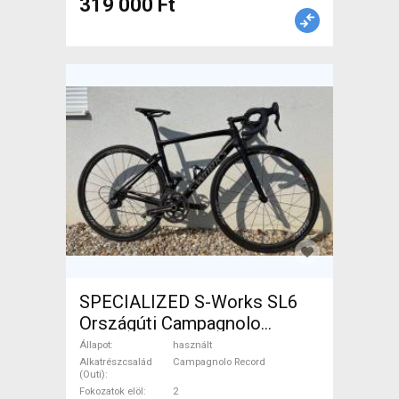
319 000 Ft
SPECIALIZED S-Works SL6
Országúti Campagnolo
Record patkófék használt
Állapot
használt
ELADÓ
Alkatrészcsalád
Campagnolo Record
(Outi)
Fokozatok elöl
2