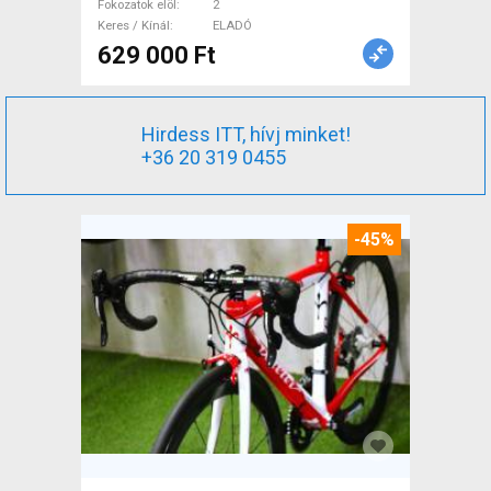
Fokozatok elöl
2
Keres / Kínál
ELADÓ
629 000 Ft
Hirdess ITT, hívj minket!
+36 20 319 0455
-45%