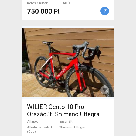
Keres / Kínál
ELADÓ
750 000 Ft
WILIER Cento 10 Pro
Országúti Shimano Ultegra
patkófék használt ELADÓ
Állapot
használt
Alkatrészcsalád
Shimano Ultegra
(Outi)