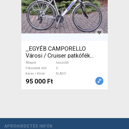
_EGYÉB CAMPORELLO
Városi / Cruiser patkófék
használt ELADÓ
Állapot
használt
Fokozatok elöl
3
Keres / Kínál
ELADÓ
95 000 Ft
APRÓHIRDETÉS INFÓK