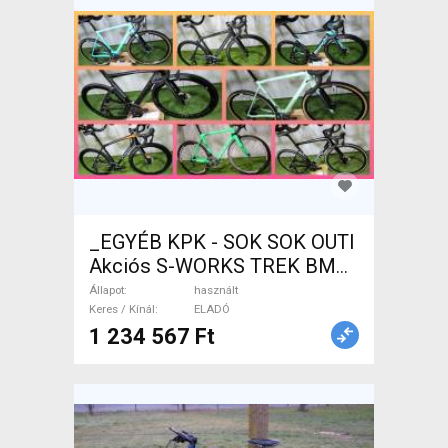
_EGYÉB KPK - SOK SOK OUTI
Akciós S-WORKS TREK BMC
WILIER Országúti használt
Állapot
használt
ELADÓ
Keres / Kínál
ELADÓ
1 234 567 Ft