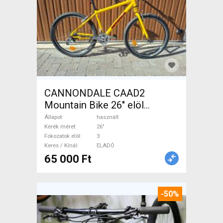
CANNONDALE CAAD2
Mountain Bike 26" elöl
teleszkópos használt ELADÓ
Állapot
használt
Kerék méret
26"
Fokozatok elöl
3
Keres / Kínál
ELADÓ
65 000 Ft
-50%