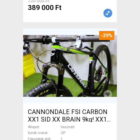
720 000 Ft
389 000 Ft
-39%
CANNONDALE FSI CARBON
XX1 SID XX BRAIN 9kg! XX1
EAGLE Mountain Bike 29" elöl
Állapot
használt
teleszkópos használt ELADÓ
Kerék méret
29"
Fokozatok elöl
1