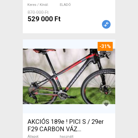
Keres / Kínál
ELADÓ
870 000 Ft
529 000 Ft
-31%
AKCIÓS 189e ! PICI S / 29er
F29 CARBON VÁZ
CANNONDALE F29 CARBON
Állapot
használt