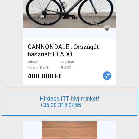
CANNONDALE . Országúti
használt ELADÓ
Állapot
használt
Keres / Kínál
ELADÓ
400 000 Ft
Hirdess ITT, hívj minket!
+36 20 319 0455