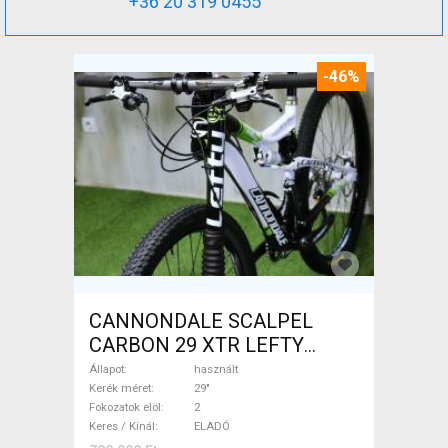
+36 20 319 0455
-46%
CANNONDALE SCALPEL
CARBON 29 XTR LEFTY
Mountain Bike 29" össztelós
Állapot
használt
/ fully használt ELADÓ
Kerék méret
29"
Fokozatok elöl
2
Keres / Kínál
ELADÓ