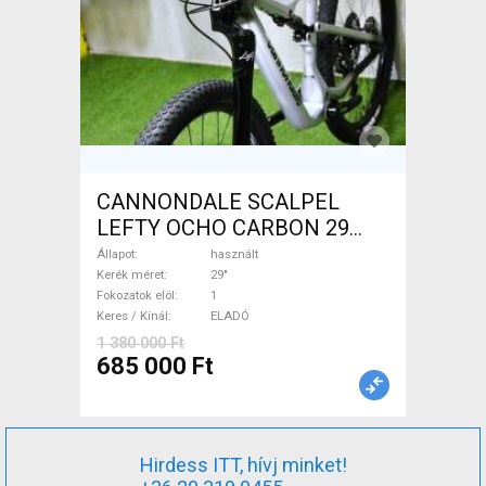
CANNONDALE SCALPEL
LEFTY OCHO CARBON 29
Mountain Bike 29" össztelós
Állapot
használt
/ fully használt ELADÓ
Kerék méret
29"
Fokozatok elöl
1
Keres / Kínál
ELADÓ
1 380 000 Ft
685 000 Ft
Hirdess ITT, hívj minket!