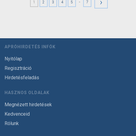
›
-
1
2
3
4
5
7
APRÓHIRDETÉS INFÓK
Nyitólap
Regisztráció
Hirdetésfeladás
HASZNOS OLDALAK
Megnézett hirdetések
Kedvenceid
Rólunk