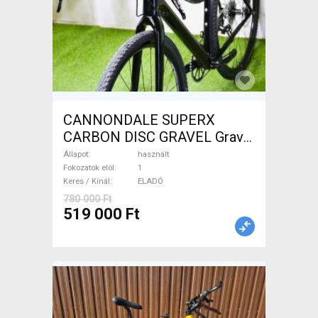
CANNONDALE SUPERX
CARBON DISC GRAVEL Gravel
/ CX tárcsafék használt
Állapot
használt
ELADÓ
Fokozatok elöl
1
Keres / Kínál
ELADÓ
780 000 Ft
519 000 Ft