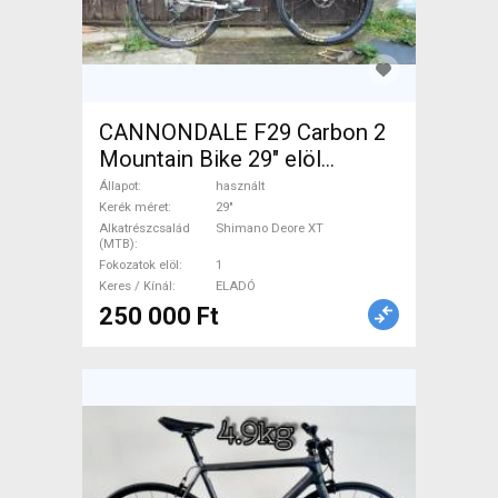
CANNONDALE F29 Carbon 2
Mountain Bike 29" elöl
teleszkópos Shimano Deore
Állapot
használt
XT használt ELADÓ
Kerék méret
29"
Alkatrészcsalád
Shimano Deore XT
(MTB)
Fokozatok elöl
1
Keres / Kínál
ELADÓ
250 000 Ft