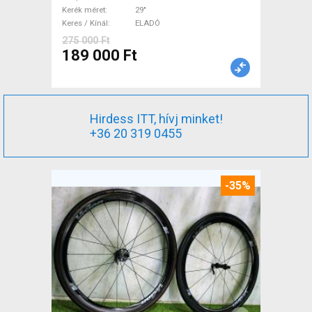
Mountain Bike Alkatrész,
Kerék méret
29"
Keres / Kínál
ELADÓ
MTB Váz, Merev / Fully 29"
275 000 Ft
használt ELADÓ
189 000 Ft
Hirdess ITT, hívj minket!
+36 20 319 0455
-35%