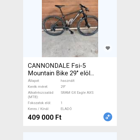
CANNONDALE Fsi-5
Mountain Bike 29" elöl
teleszkópos SRAM GX Eagle
Állapot
használt
AXS használt ELADÓ
Kerék méret
29"
Alkatrészcsalád
SRAM GX Eagle AXS
(MTB)
Fokozatok elöl
1
Keres / Kínál
ELADÓ
409 000 Ft