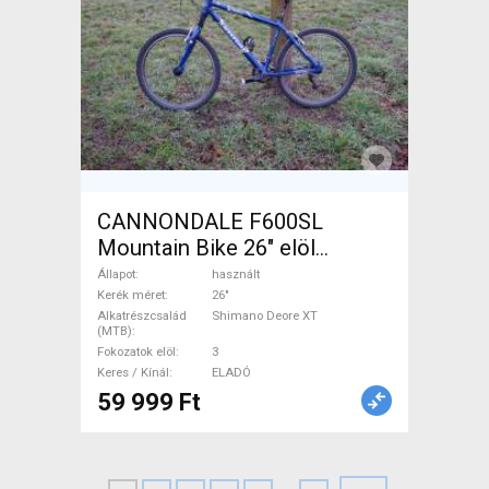
CANNONDALE F600SL
Mountain Bike 26" elöl
teleszkópos Shimano Deore
Állapot
használt
XT használt ELADÓ
Kerék méret
26"
Alkatrészcsalád
Shimano Deore XT
(MTB)
Fokozatok elöl
3
Keres / Kínál
ELADÓ
59 999 Ft