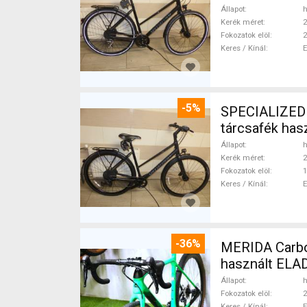
Állapot
h
Kerék méret
2
Fokozatok elöl
2
Keres / Kínál
-5%
SPECIALIZED S
tárcsafék ha
Állapot
h
Kerék méret
2
Fokozatok elöl
1
Keres / Kínál
-36%
MERIDA Carbon
használt ELA
Állapot
h
Fokozatok elöl
2
Keres / Kínál