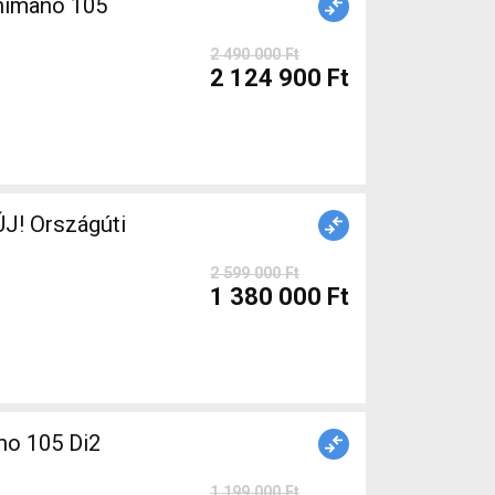
himano 105
2 490 000 Ft
2 124 900 Ft
J! Országúti
2 599 000 Ft
1 380 000 Ft
o 105 Di2
1 199 000 Ft