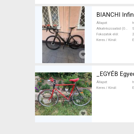
BIANCHI Infin
Állapot
h
Alkatrészcsalád (Outi)
S
Fokozatok elöl
2
Keres / Kínál
_EGYÉB Egyed
Állapot
h
Keres / Kínál