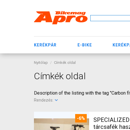
KERÉKPÁR
E-BIKE
KERÉKP
Nyitólap
Címkék oldal
Címkék oldal
Description of the listing with the tag "Carbon f
Rendezés:
-6%
SPECIALIZED S
tárcsafék ha