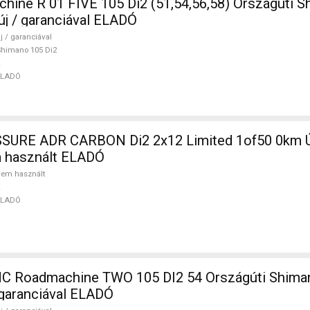
ine R 01 FIVE 105 Di2 (51,54,56,58) Országúti S
új / garanciával ELADÓ
j / garanciával
himano 105 Di2
ELADÓ
SURE ADR CARBON Di2 2x12 Limited 1of50 0km Ú
m használt ELADÓ
em használt
ELADÓ
 Roadmachine TWO 105 DI2 54 Országúti Shiman
/ garanciával ELADÓ