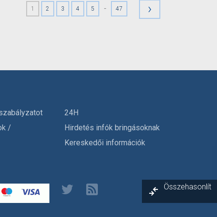
›
-
1
2
3
4
5
47
szabályzatot
24H
ok /
Hirdetés infók bringásoknak
Kereskedői információk
Összehasonlít