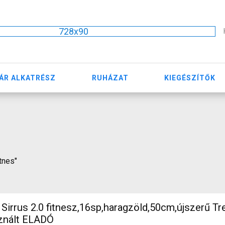
728x90
ÁR ALKATRÉSZ
RUHÁZAT
KIEGÉSZÍTŐK
itnes"
irrus 2.0 fitnesz,16sp,haragzöld,50cm,újszerű Tr
sznált ELADÓ