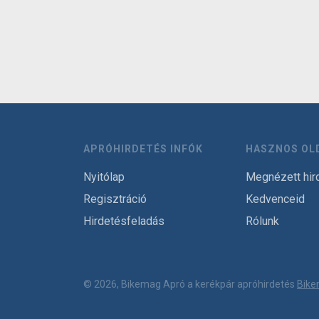
APRÓHIRDETÉS INFÓK
HASZNOS OL
Nyitólap
Megnézett hir
Regisztráció
Kedvenceid
Hirdetésfeladás
Rólunk
© 2026, Bikemag Apró a kerékpár apróhirdetés
Bike