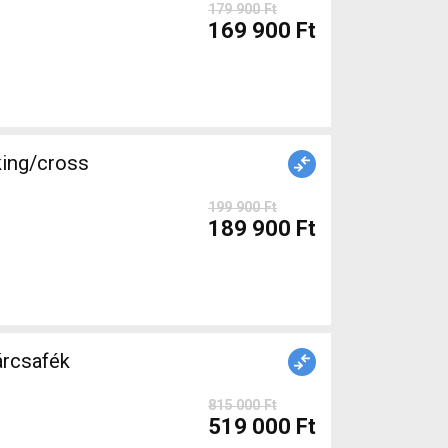
179 900 Ft
169 900 Ft
king/cross
199 900 Ft
189 900 Ft
árcsafék
815 000 Ft
519 000 Ft