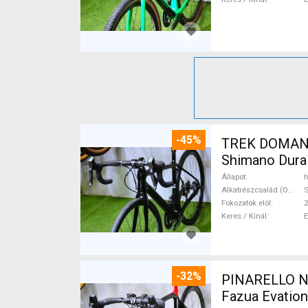
-45%
TREK DOMANE 
Shimano Dura 
Állapot
h
Alkatrészcsalád (Outi)
S
Fokozatok elöl
2
Keres / Kínál
-32%
PINARELLO NY
Fazua Evatio