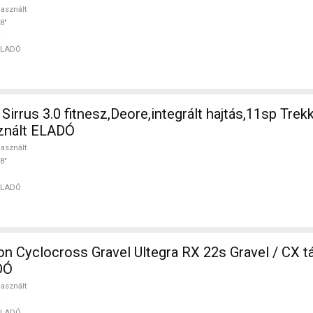
asznált
8"
ELADÓ
irrus 3.0 fitnesz,Deore,integrált hajtás,11sp Trek
sznált ELADÓ
asznált
8"
ELADÓ
 Cyclocross Gravel Ultegra RX 22s Gravel / CX t
DÓ
asznált
ELADÓ