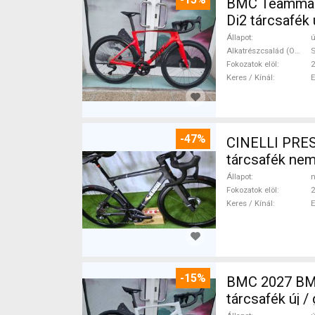
BMC Teammach
Di2 tárcsafék 
Állapot
ú
Alkatrészcsalád (Outi)
S
Fokozatok elöl
2
Keres / Kínál
-47%
CINELLI PRES
tárcsafék ne
Állapot
n
Fokozatok elöl
2
Keres / Kínál
-15%
BMC 2027 BMC
tárcsafék új 