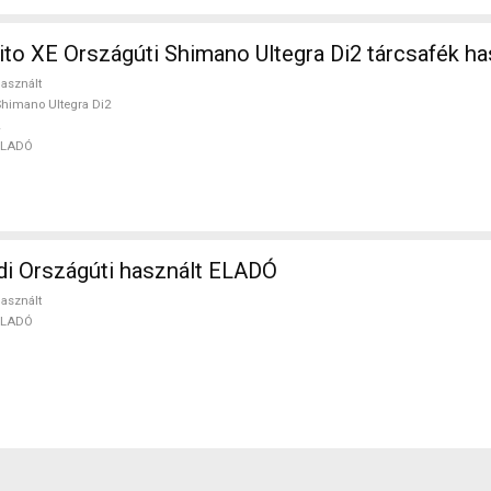
ito XE Országúti Shimano Ultegra Di2 tárcsafék h
asznált
himano Ultegra Di2
ELADÓ
i Országúti használt ELADÓ
asznált
ELADÓ