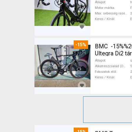
Állapot
h
Motor márka
F
Max. sebesség rásegítéssel
Keres / Kínál
-15%
BMC -15%%202
Ultegra Di2 tá
Állapot
ú
Alkatrészcsalád (Outi)
S
Fokozatok elöl
2
Keres / Kínál
-15%