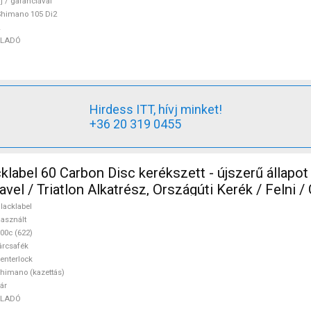
j / garanciával
himano 105 Di2
ELADÓ
Hirdess ITT, hívj minket!
+36 20 319 0455
label 60 Carbon Disc kerékszett - újszerű állapot
Triatlon Alkatrész, Országúti Kerék / Felni / Gumi 700c
lt ELADÓ
lacklabel
asznált
00c (622)
árcsafék
enterlock
himano (kazettás)
ár
ELADÓ