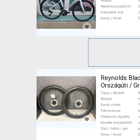
Állapot
ú
Alkatrészcsalád (Outi)
S
Fokozatok elöl
2
Keres / Kínál
Reynolds Black
Országúti / Gravel / 
(622) haszná
Típus / Modell
B
Állapot
h
Kerék méret
7
Fékrendszer
t
Féktárcsa rögzítés
c
Kazetta kompatibilitás
s
Első / hátsó / pár
p
Keres / Kínál