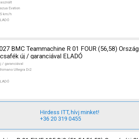
asznált
azua Evation
25 km/h
ELADÓ
7 BMC Teammachine R 01 FOUR (56,58) Ország
rcsafék új / garanciával ELADÓ
j / garanciával
himano Ultegra Di2
ELADÓ
Hirdess ITT, hívj minket!
+36 20 319 0455