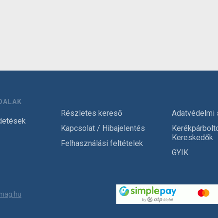
DALAK
Részletes kereső
Adatvédelmi 
detések
Kapcsolat / Hibajelentés
Kerékpárbolt
Kereskedők
Felhasználási feltételek
GYIK
mag.hu