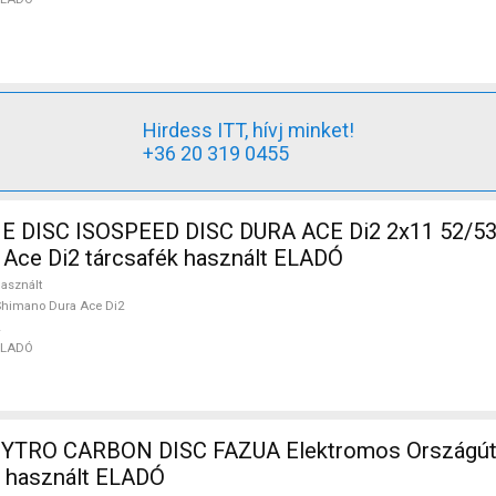
Hirdess ITT, hívj minket!
+36 20 319 0455
DISC ISOSPEED DISC DURA ACE Di2 2x11 52/53 
Ace Di2 tárcsafék használt ELADÓ
asznált
himano Dura Ace Di2
ELADÓ
TRO CARBON DISC FAZUA Elektromos Országúti 
n használt ELADÓ