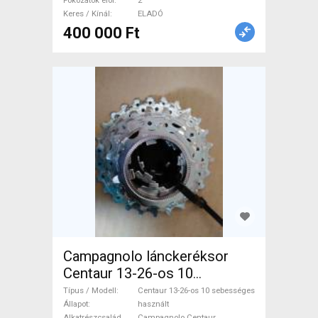
Fokozatok elöl
2
Keres / Kínál
ELADÓ
400 000 Ft
Campagnolo lánckeréksor
Centaur 13-26-os 10
sebességes Országúti /
Típus / Modell
Centaur 13-26-os 10 sebességes
Gravel / Triatlon Alkatrész,
Állapot
használt
Alkatrészcsalád
Campagnolo Centaur