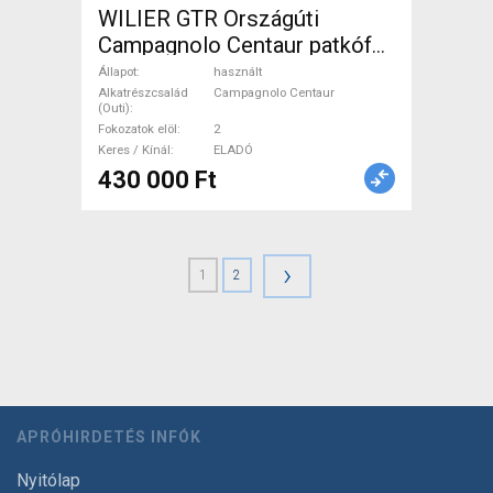
WILIER GTR Országúti
Campagnolo Centaur patkófék
használt ELADÓ
Állapot
használt
Alkatrészcsalád
Campagnolo Centaur
(Outi)
Fokozatok elöl
2
Keres / Kínál
ELADÓ
430 000 Ft
›
1
2
APRÓHIRDETÉS INFÓK
Nyitólap