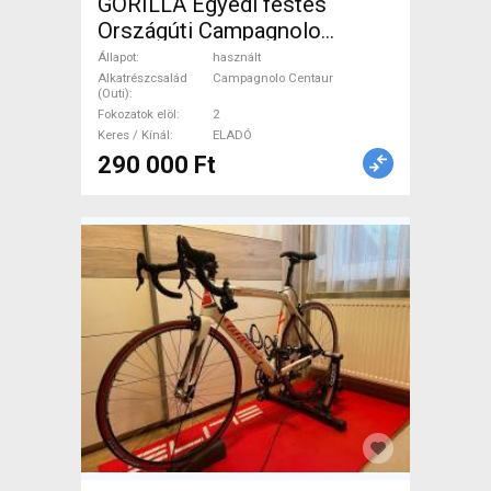
GORILLA Egyedi festés
Országúti Campagnolo
Centaur patkófék használt
Állapot
használt
ELADÓ
Alkatrészcsalád
Campagnolo Centaur
(Outi)
Fokozatok elöl
2
Keres / Kínál
ELADÓ
290 000 Ft