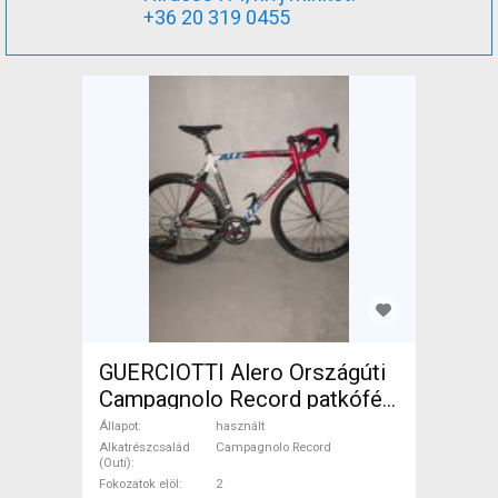
+36 20 319 0455
GUERCIOTTI Alero Országúti
Campagnolo Record patkófék
használt ELADÓ
Állapot
használt
Alkatrészcsalád
Campagnolo Record
(Outi)
Fokozatok elöl
2