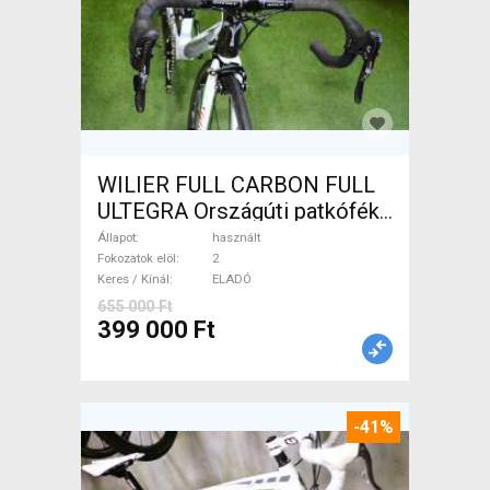
WILIER FULL CARBON FULL
ULTEGRA Országúti patkófék
használt ELADÓ
Állapot
használt
Fokozatok elöl
2
Keres / Kínál
ELADÓ
655 000 Ft
399 000 Ft
-41%