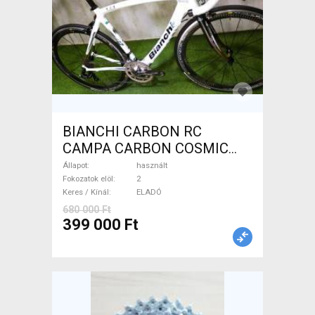
BIANCHI CARBON RC
CAMPA CARBON COSMIC
Országúti használt ELADÓ
Állapot
használt
Fokozatok elöl
2
Keres / Kínál
ELADÓ
680 000 Ft
399 000 Ft