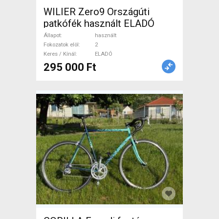
WILIER Zero9 Országúti
patkófék használt ELADÓ
Állapot
használt
Fokozatok elöl
2
Keres / Kínál
ELADÓ
295 000 Ft