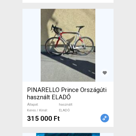
PINARELLO Prince Országúti
használt ELADÓ
Állapot
használt
Keres / Kínál
ELADÓ
315 000 Ft