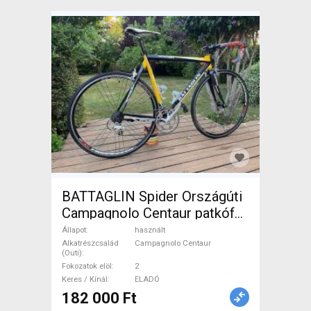
BATTAGLIN Spider Országúti
Campagnolo Centaur patkófék
használt ELADÓ
Állapot
használt
Alkatrészcsalád
Campagnolo Centaur
(Outi)
Fokozatok elöl
2
Keres / Kínál
ELADÓ
182 000 Ft