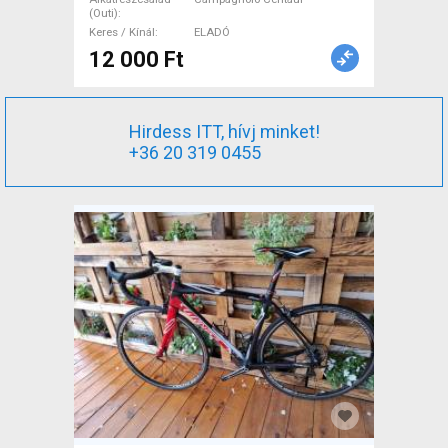
Országúti Hajtásrendszer
(Outi)
Campagnolo Centaur használt
Keres / Kínál
ELADÓ
ELADÓ
12 000 Ft
Hirdess ITT, hívj minket!
+36 20 319 0455