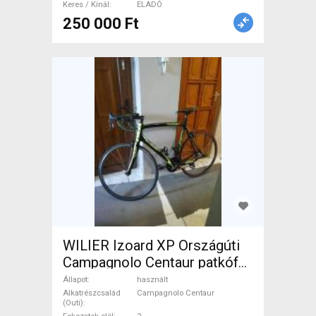
Keres / Kínál
ELADÓ
250 000 Ft
WILIER Izoard XP Országúti
Campagnolo Centaur patkófék
használt ELADÓ
Állapot
használt
Alkatrészcsalád
Campagnolo Centaur
(Outi)