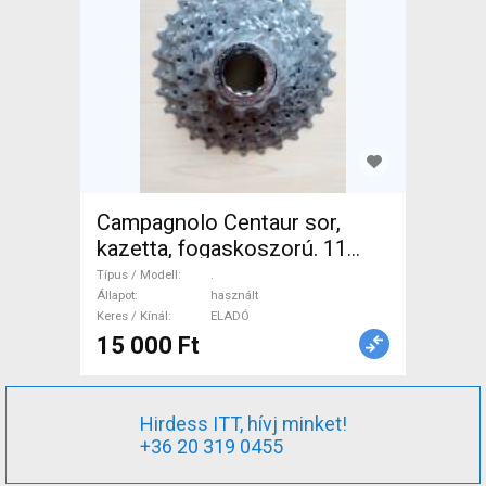
Campagnolo Centaur sor,
kazetta, fogaskoszorú. 11
speed, 11-29t. . Országúti /
Típus / Modell
.
Gravel / Triatlon Alkatrész,
Állapot
használt
Keres / Kínál
ELADÓ
Országúti Hajtásrendszer
15 000 Ft
használt ELADÓ
Hirdess ITT, hívj minket!
+36 20 319 0455