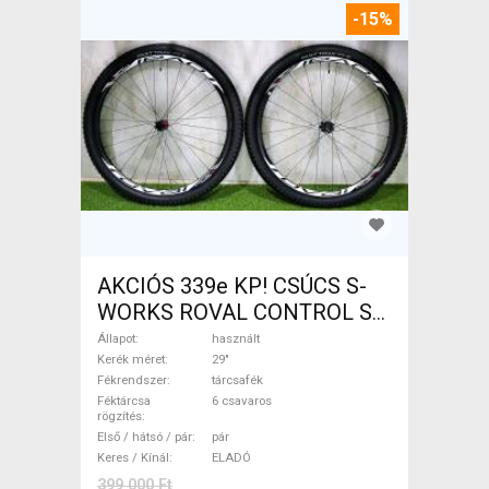
-15%
AKCIÓS 339e KP! CSÚCS S-
WORKS ROVAL CONTROL SL
29 CARBON RS1
Állapot
használt
kerékszettek ROVAL
Kerék méret
29"
Fékrendszer
tárcsafék
CONTROL SL 29 RS1
Féktárcsa
6 csavaros
Mountain Bike Alkatrész,
rögzítés
Első / hátsó / pár
pár
MTB Kerék / Felni / Gumi 29"
Keres / Kínál
ELADÓ
használt ELADÓ
399 000 Ft