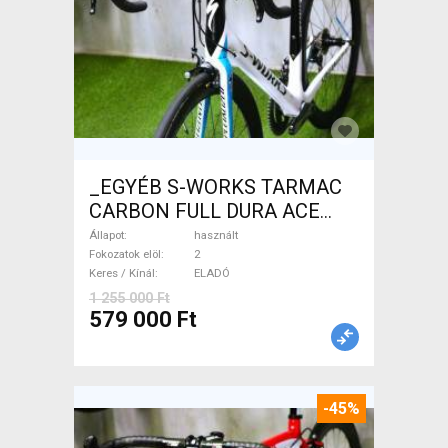
_EGYÉB S-WORKS TARMAC
CARBON FULL DURA ACE
Országúti használt ELADÓ
Állapot
használt
Fokozatok elöl
2
Keres / Kínál
ELADÓ
1 255 000 Ft
579 000 Ft
-45%