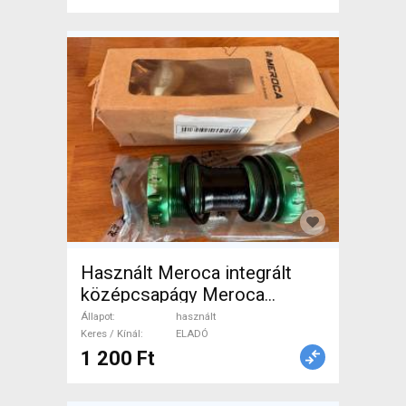
Használt Meroca integrált
középcsapágy Meroca
Ceramic Bearings Bottom
Állapot
használt
Bracket Mountain Bike
Keres / Kínál
ELADÓ
1 200 Ft
Alkatrész, MTB
Hajtásrendszer használt
ELADÓ