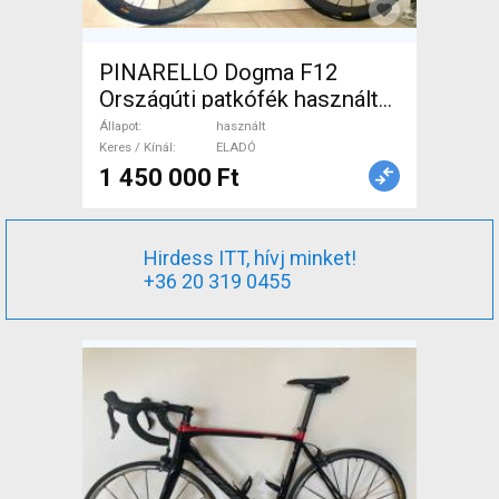
PINARELLO Dogma F12
Országúti patkófék használt
ELADÓ
Állapot
használt
Keres / Kínál
ELADÓ
1 450 000 Ft
Hirdess ITT, hívj minket!
+36 20 319 0455