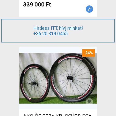
339 000 Ft
Hirdess ITT, hívj minket!
+36 20 319 0455
-24%