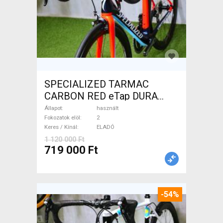
SPECIALIZED TARMAC
CARBON RED eTap DURA
Országúti használt ELADÓ
Állapot
használt
Fokozatok elöl
2
Keres / Kínál
ELADÓ
1 120 000 Ft
719 000 Ft
-54%