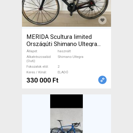
MERIDA Scultura limited
Országúti Shimano Ultegra
patkófék használt ELADÓ
Állapot
használt
Alkatrészcsalád
Shimano Ultegra
(Outi)
Fokozatok elöl
2
Keres / Kínál
ELADÓ
330 000 Ft