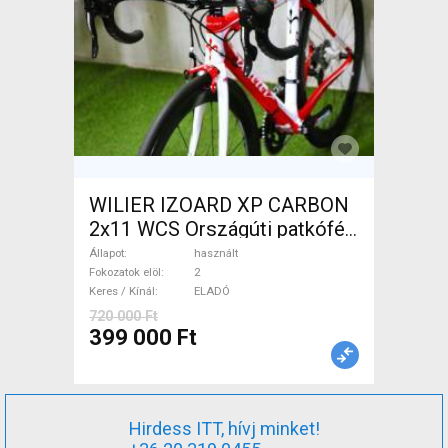
WILIER IZOARD XP CARBON
2x11 WCS Országúti patkófék
használt ELADÓ
Állapot
használt
Fokozatok elöl
2
Keres / Kínál
ELADÓ
720 000 Ft
399 000 Ft
Hirdess ITT, hívj minket!