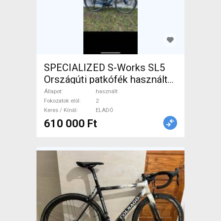
SPECIALIZED S-Works SL5
Országúti patkófék használt
ELADÓ
Állapot
használt
Fokozatok elöl
2
Keres / Kínál
ELADÓ
610 000 Ft