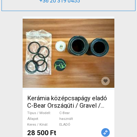
+36 20 319 0455
Kerámia középcsapágy eladó
C-Bear Országúti / Gravel /
Triatlon Alkatrész, Országúti
Típus / Modell
C-Bear
Hajtásrendszer használt
Állapot
használt
Keres / Kínál
ELADÓ
ELADÓ
28 500 Ft