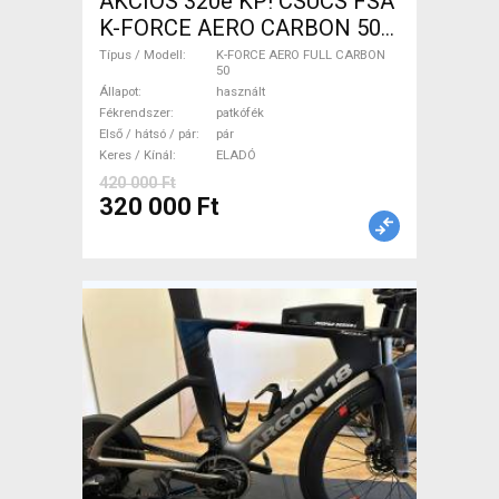
AKCIÓS 320e KP! CSÚCS FSA
K-FORCE AERO CARBON 50
Tubular 1.390gr K-FORCE
Típus / Modell
K-FORCE AERO FULL CARBON
50
AERO FULL CARBON 50
Állapot
használt
Országúti / Gravel / Triatlon
Fékrendszer
patkófék
Alkatrész, Országúti Kerék /
Első / hátsó / pár
pár
Keres / Kínál
ELADÓ
Felni / Gumi használt ELADÓ
420 000 Ft
320 000 Ft