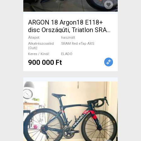
ARGON 18 Argon18 E118+
disc Országúti, Triatlon SRAM
Red eTap AXS használt
Állapot
használt
ELADÓ
Alkatrészcsalád
SRAM Red eTap AXS
(Outi)
Keres / Kínál
ELADÓ
900 000 Ft