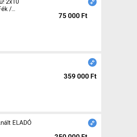
ű! 2x10
75 000 Ft
359 000 Ft
znált ELADÓ
250 000 Ft