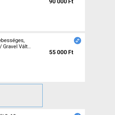
90 000 Ft
sebességes,
55 000 Ft