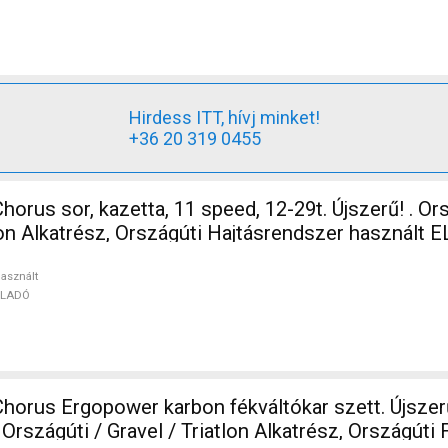
Hirdess ITT, hívj minket!
+36 20 319 0455
s sor, kazetta, 11 speed, 12-29t. Újszerű! . Országúti /
tlon Alkatrész, Országúti Hajtásrendszer használt 
asznált
ELADÓ
orus Ergopower karbon fékváltókar szett. Újszer
 /