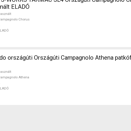
znált ELADÓ
asznált
Campagnolo Chorus
ELADÓ
o országúti Országúti Campagnolo Athena patkóf
asznált
Campagnolo Athena
ELADÓ