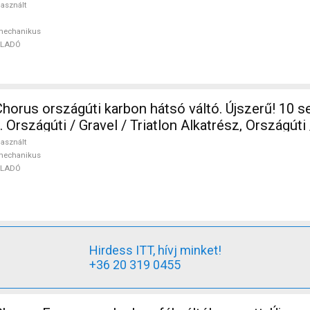
mechanikus használt ELADÓ
asznált
mechanikus
ELADÓ
orus országúti karbon hátsó váltó. Újszerű! 10 
er / DI2 mechanikus használt ELADÓ
asznált
mechanikus
ELADÓ
Hirdess ITT, hívj minket!
+36 20 319 0455