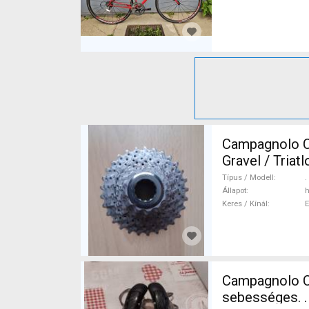
Campagnolo Choru
Gravel / Tria
Típus / Modell
.
Állapot
h
Keres / Kínál
Campagnolo Ch
sebességes. . Országúti / Gravel / Triatlon Alkatrész, Országúti Fék