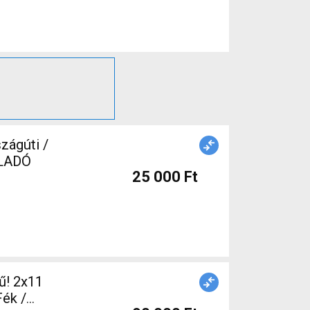
ELADÓ
25 000 Ft
ű! 2x11