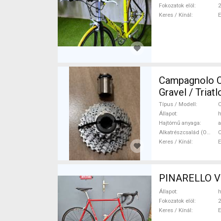
Fokozatok elöl
2
Keres / Kínál
Campagnolo Ch
Gravel / Tria
használt ELA
Típus / Modell
Állapot
h
Hajtómű anyaga
a
Alkatrészcsalád (Outi)
Keres / Kínál
Állapot
h
Fokozatok elöl
2
Keres / Kínál