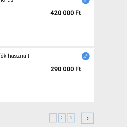
420 000 Ft
ék használt
290 000 Ft
›
1
2
3