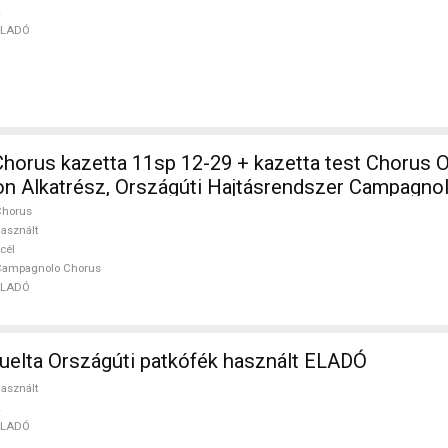
ELADÓ
orus kazetta 11sp 12-29 + kazetta test Chorus O
tlon Alkatrész, Országúti Hajtásrendszer Campagno
DÓ
Chorus
asznált
cél
Campagnolo Chorus
ELADÓ
PINARELLO Vuelta Országúti patkófék használt ELADÓ
asznált
ELADÓ