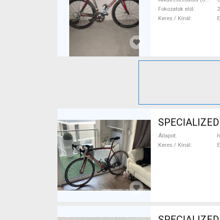
Fokozatok elöl
2
Keres / Kínál
SPECIALIZED 
Állapot
h
Keres / Kínál
SPECIALIZED S-WORKS T