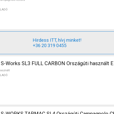
ELADÓ
Hirdess ITT, hívj minket!
+36 20 319 0455
S-Works SL3 FULL CARBON Országúti használt 
asznált
ELADÓ
ARMAC SL4 Országúti Campagnolo Chorus