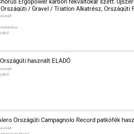
orus Ergopower karbon fékváltókar szett. Újszer
mechanikus használt ELADÓ
asznált
mechanikus
ELADÓ
SCAPIN Etika Országúti használt ELADÓ
asznált
ELADÓ
lero Országúti Campagnolo Record patkófék has
asznált
Campagnolo Record