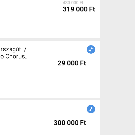
480 000 Ft
319 000 Ft
rszágúti /
lo Chorus
29 000 Ft
300 000 Ft