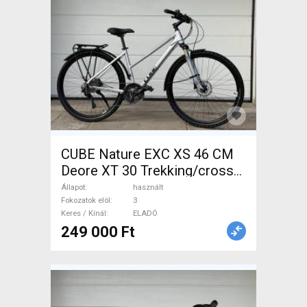
CUBE Nature EXC XS 46 CM
Deore XT 30 Trekking/cross
tárcsafék használt ELADÓ
Állapot
használt
Fokozatok elöl
3
Keres / Kínál
ELADÓ
249 000 Ft