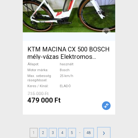
KTM MACINA CX 500 BOSCH
mély-vázas Elektromos
Trekking/cross 25 km/h
Állapot
használt
Bosch használt ELADÓ
Motor márka
Bosch
Max. sebesség
25 km/h
rásegítéssel
Keres / Kínál
ELADÓ
715 000 Ft
479 000 Ft
›
-
1
2
3
4
5
48