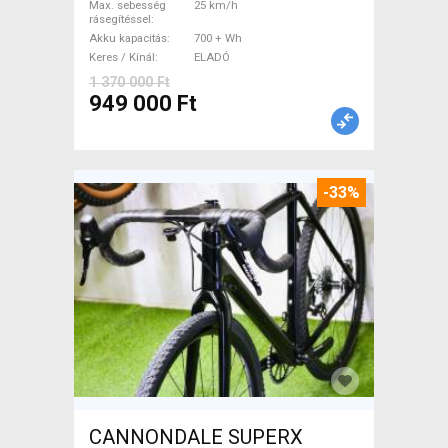
Max. sebesség
25 km/h
rásegítéssel
Akku kapacitás
700 + Wh
Keres / Kínál
ELADÓ
1 370 000 Ft
949 000 Ft
-33%
CANNONDALE SUPERX