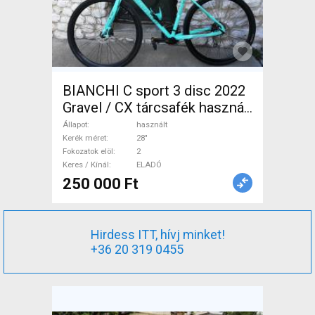
BIANCHI C sport 3 disc 2022
Gravel / CX tárcsafék használt
ELADÓ
Állapot
használt
Kerék méret
28"
Fokozatok elöl
2
Keres / Kínál
ELADÓ
250 000 Ft
Hirdess ITT, hívj minket!
+36 20 319 0455