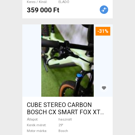
Keres / Kínál
ELADÓ
359 000 Ft
-31%
CUBE STEREO CARBON
BOSCH CX SMART FOX XT
Elektromos Mountain Bike
Állapot
használt
29" össztelós / fully Bosch
Kerék méret
29"
Motor márka
Bosch
használt ELADÓ