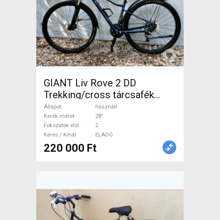
GIANT Liv Rove 2 DD
Trekking/cross tárcsafék
használt ELADÓ
Állapot
használt
Kerék méret
28"
Fokozatok elöl
2
Keres / Kínál
ELADÓ
220 000 Ft