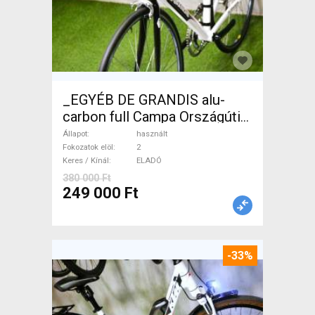
_EGYÉB DE GRANDIS alu-
carbon full Campa Országúti
használt ELADÓ
Állapot
használt
Fokozatok elöl
2
Keres / Kínál
ELADÓ
380 000 Ft
249 000 Ft
-33%