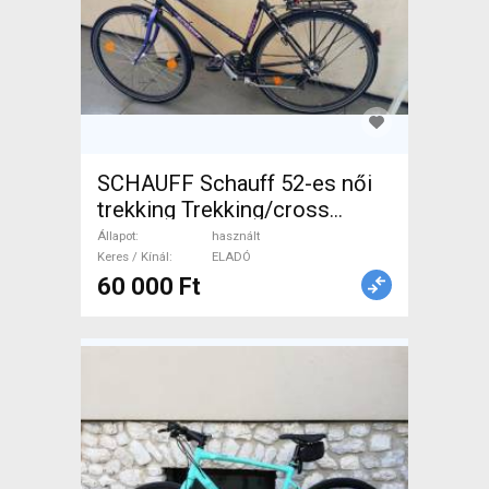
SCHAUFF Schauff 52-es női
trekking Trekking/cross
használt ELADÓ
Állapot
használt
Keres / Kínál
ELADÓ
60 000 Ft