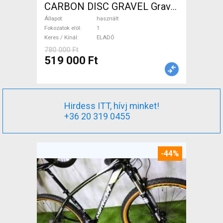
CARBON DISC GRAVEL Gravel
/ CX tárcsafék használt
Állapot
használt
ELADÓ
Fokozatok elöl
1
Keres / Kínál
ELADÓ
780 000 Ft
519 000 Ft
Hirdess ITT, hívj minket!
+36 20 319 0455
-44%