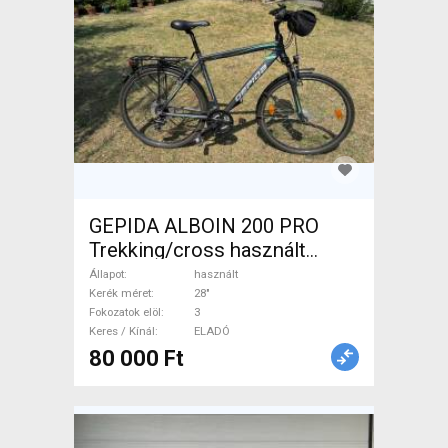
GEPIDA ALBOIN 200 PRO
Trekking/cross használt
ELADÓ
Állapot
használt
Kerék méret
28"
Fokozatok elöl
3
Keres / Kínál
ELADÓ
80 000 Ft