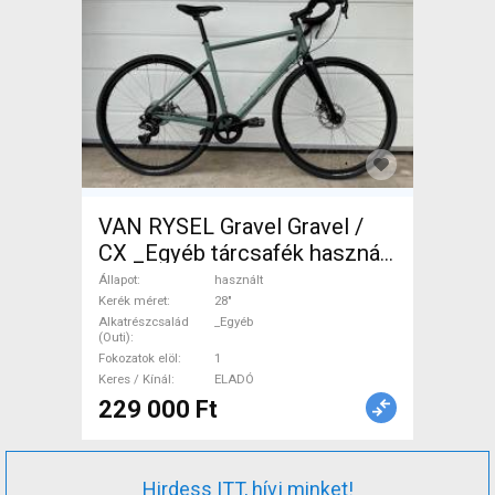
VAN RYSEL Gravel Gravel /
CX _Egyéb tárcsafék használt
ELADÓ
Állapot
használt
Kerék méret
28"
Alkatrészcsalád
_Egyéb
(Outi)
Fokozatok elöl
1
Keres / Kínál
ELADÓ
229 000 Ft
Hirdess ITT, hívj minket!