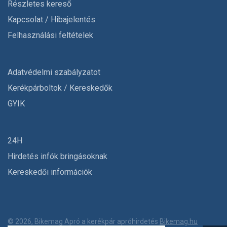
Részletes kereső
Kapcsolat / Hibajelentés
Felhasználási feltételek
Adatvédelmi szabályzatot
Kerékpárboltok / Kereskedők
GYIK
24H
Hirdetés infók bringásoknak
Kereskedői információk
© 2026, Bikemag Apró a kerékpár apróhirdetés
Bikemag.hu