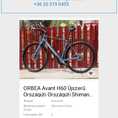
+36 20 319 0455
ORBEA Avant H60 Újszerű
Országúti Országúti Shimano
Claris tárcsafék használt
Állapot
használt
ELADÓ
Alkatrészcsalád
Shimano Claris
(Outi)
Fokozatok elöl
2