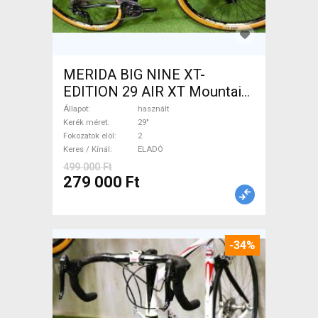
MERIDA BIG NINE XT-
EDITION 29 AIR XT Mountain
Bike 29" elöl teleszkópos
Állapot
használt
használt ELADÓ
Kerék méret
29"
Fokozatok elöl
2
Keres / Kínál
ELADÓ
499 000 Ft
279 000 Ft
-34%