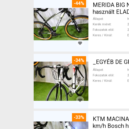
-44%
MERIDA BIG N
használt ELA
Állapot
h
Kerék méret
2
Fokozatok elöl
2
Keres / Kínál
-34%
_EGYÉB DE GR
Állapot
h
Fokozatok elöl
2
Keres / Kínál
-33%
KTM MACINA CX 500 BO
km/h Bosch h