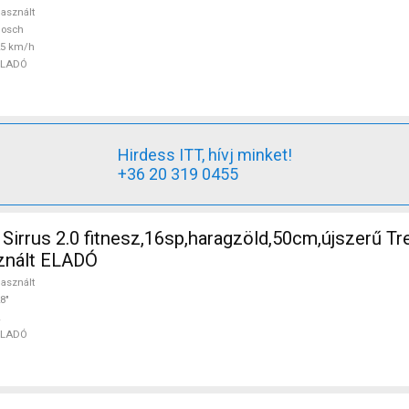
asznált
Bosch
25 km/h
ELADÓ
Hirdess ITT, hívj minket!
+36 20 319 0455
irrus 2.0 fitnesz,16sp,haragzöld,50cm,újszerű Tr
sznált ELADÓ
asznált
8"
ELADÓ