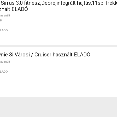
irrus 3.0 fitnesz,Deore,integrált hajtás,11sp Trek
sznált ELADÓ
asznált
8"
ELADÓ
e 3i Városi / Cruiser használt ELADÓ
asznált
ELADÓ