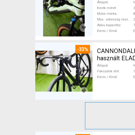
Állapot
h
Kerék méret
2
Motor márka
Max. sebesség rásegítéssel
Akku kapacitás
7
Keres / Kínál
-33%
CANNONDALE 
használt ELA
Állapot
h
Fokozatok elöl
1
Keres / Kínál