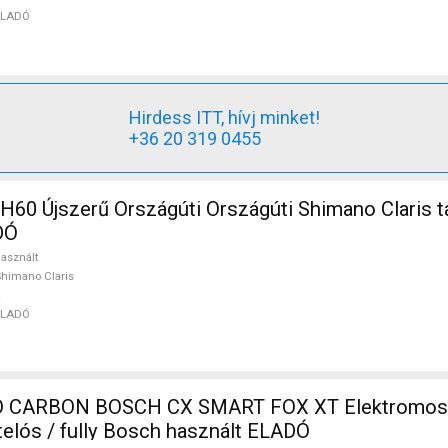
ELADÓ
Hirdess ITT, hívj minket!
+36 20 319 0455
rszágúti Országúti Shimano Claris tárcsafék
DÓ
asznált
himano Claris
ELADÓ
 CARBON BOSCH CX SMART FOX XT Elektromos
telós / fully Bosch használt ELADÓ