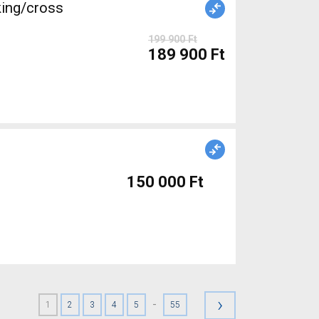
king/cross
199 900 Ft
189 900 Ft
150 000 Ft
›
-
1
2
3
4
5
55