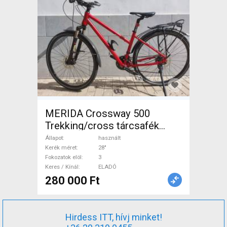
MERIDA Crossway 500
Trekking/cross tárcsafék
használt ELADÓ
Állapot
használt
Kerék méret
28"
Fokozatok elöl
3
Keres / Kínál
ELADÓ
280 000 Ft
Hirdess ITT, hívj minket!