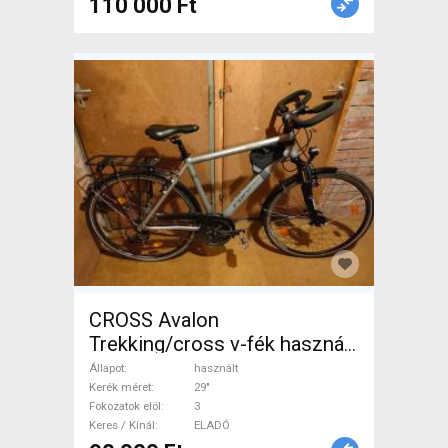
110 000 Ft
CROSS Avalon
Trekking/cross v-fék használt
ELADÓ
Állapot
használt
Kerék méret
29"
Fokozatok elöl
3
Keres / Kínál
ELADÓ