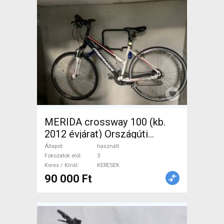
MERIDA crossway 100 (kb.
2012 évjárat) Országúti
patkófék használt KERESEK
Állapot
használt
Fokozatok elöl
3
Keres / Kínál
KERESEK
90 000 Ft