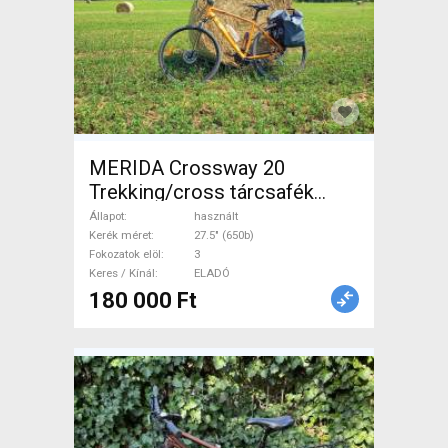
MERIDA Crossway 20
Trekking/cross tárcsafék
használt ELADÓ
Állapot
használt
Kerék méret
27.5" (650b)
Fokozatok elöl
3
Keres / Kínál
ELADÓ
180 000 Ft