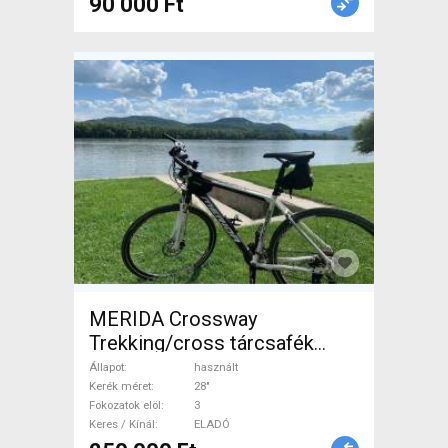
90 000 Ft
MERIDA Crossway
Trekking/cross tárcsafék
használt ELADÓ
Állapot
használt
Kerék méret
28"
Fokozatok elöl
3
Keres / Kínál
ELADÓ