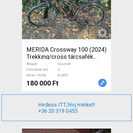
MERIDA Crossway 100 (2024)
Trekking/cross tárcsafék
használt ELADÓ
Állapot
használt
Fokozatok elöl
2
Keres / Kínál
ELADÓ
180 000 Ft
Hirdess ITT, hívj minket!
+36 20 319 0455