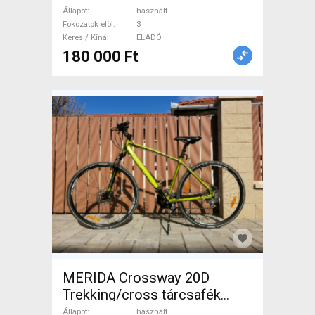
használt ELADÓ
Állapot
használt
Fokozatok elöl
3
Keres / Kínál
ELADÓ
180 000 Ft
MERIDA Crossway 20D
Trekking/cross tárcsafék
használt ELADÓ
Állapot
használt