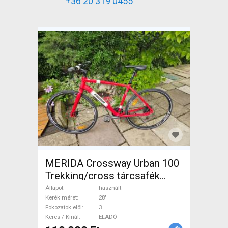
+36 20 319 0455
MERIDA Crossway Urban 100
Trekking/cross tárcsafék
használt ELADÓ
Állapot
használt
Kerék méret
28"
Fokozatok elöl
3
Keres / Kínál
ELADÓ