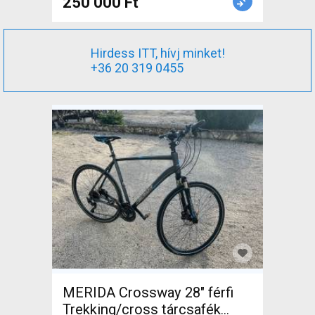
250 000 Ft
Hirdess ITT, hívj minket!
+36 20 319 0455
MERIDA Crossway 28" férfi
Trekking/cross tárcsafék