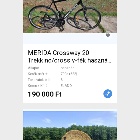
MERIDA Crossway 20
Trekking/cross v-fék használt
ELADÓ
Állapot
használt
Kerék méret
700c (622)
Fokozatok elöl
3
Keres / Kínál
ELADÓ
190 000 Ft