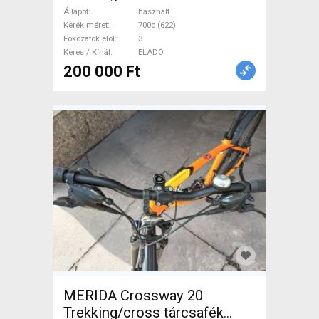
használt ELADÓ
Állapot
használt
Kerék méret
700c (622)
Fokozatok elöl
3
Keres / Kínál
ELADÓ
200 000 Ft
MERIDA Crossway 20
Trekking/cross tárcsafék