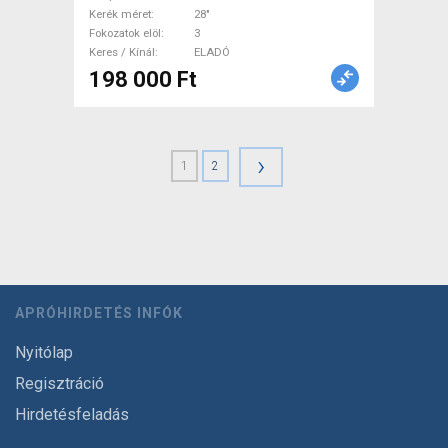
Kerék méret
28"
Fokozatok elöl
3
Keres / Kínál
ELADÓ
198 000 Ft
›
1
2
APRÓHIRDETÉS INFÓK
Nyitólap
Regisztráció
Hirdetésfeladás