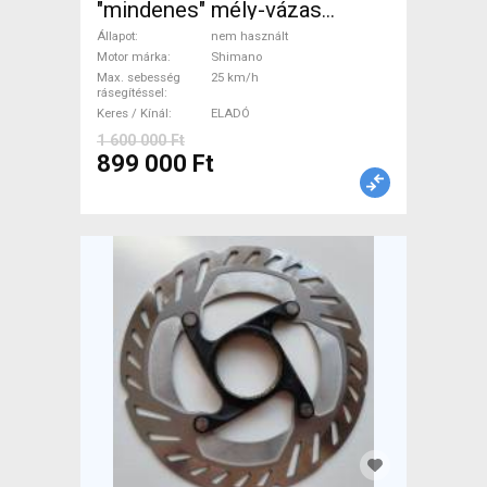
"mindenes" mély-vázas
Elektromos Trekking/cross
Állapot
nem használt
25 km/h Shimano nem
Motor márka
Shimano
Max. sebesség
25 km/h
használt ELADÓ
rásegítéssel
Keres / Kínál
ELADÓ
1 600 000 Ft
899 000 Ft