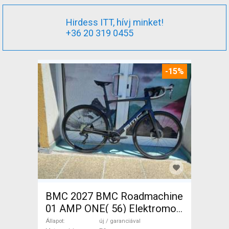
Hirdess ITT, hívj minket!
+36 20 319 0455
-15%
BMC 2027 BMC Roadmachine
01 AMP ONE( 56) Elektromos
Országúti / Gravel TQ új /
Állapot
új / garanciával