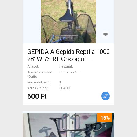
GEPIDA A Gepida Reptila 1000
28' W 7S RT Országúti
Shimano 105 használt ELADÓ
Állapot
használt
Alkatrészcsalád
Shimano 105
(Outi)
Fokozatok elöl
1
Keres / Kínál
ELADÓ
600 Ft
-15%