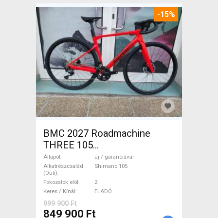
-15%
BMC 2027 Roadmachine
THREE 105
(47,51,54,56,58,61) Országúti
Állapot
új / garanciával
Shimano 105 tárcsafék új /
Alkatrészcsalád
Shimano 105
(Outi)
garanciával ELADÓ
Fokozatok elöl
2
Keres / Kínál
ELADÓ
999 900 Ft
849 900 Ft