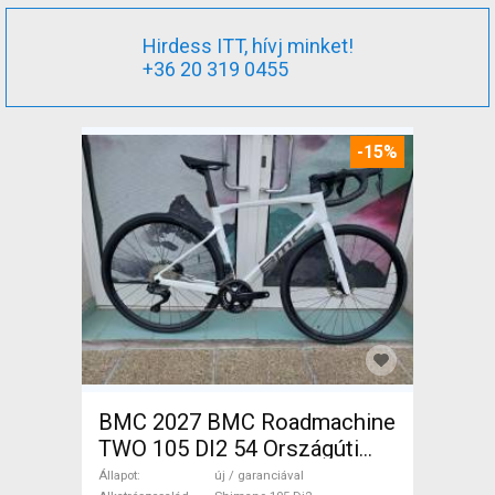
Hirdess ITT, hívj minket!
+36 20 319 0455
-15%
BMC 2027 BMC Roadmachine
TWO 105 DI2 54 Országúti
Shimano 105 Di2 tárcsafék új
Állapot
új / garanciával