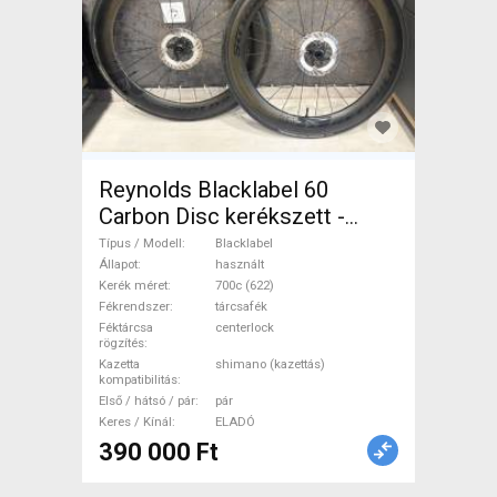
Reynolds Blacklabel 60
Carbon Disc kerékszett -
újszerű állapot Blacklabel
Típus / Modell
Blacklabel
Országúti / Gravel / Triatlon
Állapot
használt
Kerék méret
700c (622)
Alkatrész, Országúti Kerék /
Fékrendszer
tárcsafék
Felni / Gumi 700c (622)
Féktárcsa
centerlock
rögzítés
használt ELADÓ
Kazetta
shimano (kazettás)
kompatibilitás
Első / hátsó / pár
pár
Keres / Kínál
ELADÓ
390 000 Ft