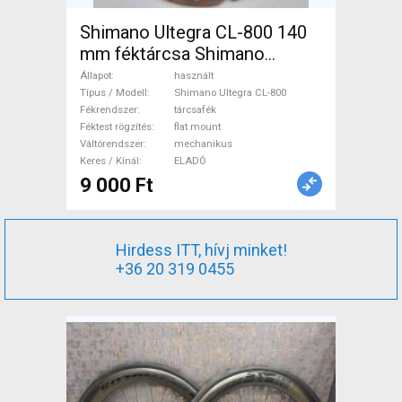
Shimano Ultegra CL-800 140
mm féktárcsa Shimano
Ultegra CL-800 Országúti /
Állapot
használt
Gravel / Triatlon Alkatrész,
Típus / Modell
Shimano Ultegra CL-800
Fékrendszer
tárcsafék
Országúti Fék / Fékváltókar
Féktest rögzítés
flat mount
mechanikus használt ELADÓ
Váltórendszer
mechanikus
Keres / Kínál
ELADÓ
9 000 Ft
Hirdess ITT, hívj minket!
+36 20 319 0455