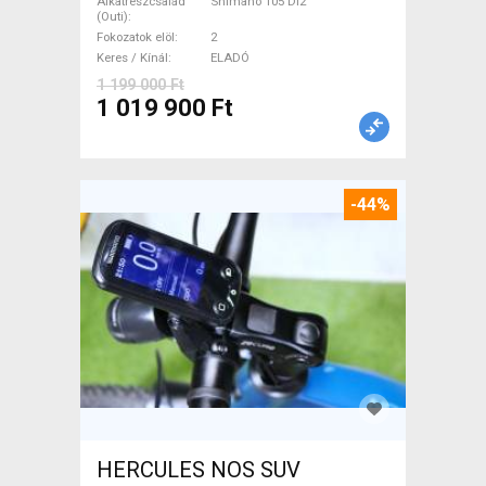
/ garanciával ELADÓ
Alkatrészcsalád
Shimano 105 Di2
(Outi)
Fokozatok elöl
2
Keres / Kínál
ELADÓ
1 199 000 Ft
1 019 900 Ft
-44%
HERCULES NOS SUV