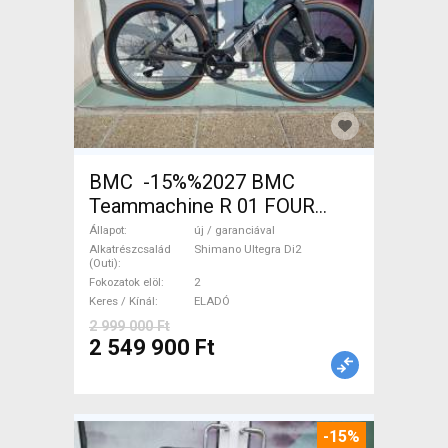
BMC -15%%2027 BMC
Teammachine R 01 FOUR
(56,58) Országúti Shimano
Állapot
új / garanciával
Ultegra Di2 tárcsafék új /
Alkatrészcsalád
Shimano Ultegra Di2
(Outi)
garanciával ELADÓ
Fokozatok elöl
2
Keres / Kínál
ELADÓ
2 999 000 Ft
2 549 900 Ft
-15%