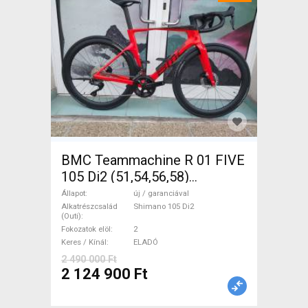
BMC Teammachine R 01 FIVE
105 Di2 (51,54,56,58)
Országúti Shimano 105 Di2
Állapot
új / garanciával
tárcsafék új / garanciával
Alkatrészcsalád
Shimano 105 Di2
(Outi)
ELADÓ
Fokozatok elöl
2
Keres / Kínál
ELADÓ
2 490 000 Ft
2 124 900 Ft