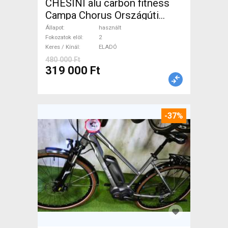
CHESINI alu carbon fitness
Campa Chorus Országúti
használt ELADÓ
Állapot
használt
Fokozatok elöl
2
Keres / Kínál
ELADÓ
480 000 Ft
319 000 Ft
-37%