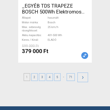
_EGYÉB TDS TRAPEZE
BOSCH 500Wh Elektromos
Trekking/cross 25 km/h
Állapot
használt
Bosch 401-500 Wh használt
Motor márka
Bosch
Max. sebesség
25 km/h
ELADÓ
rásegítéssel
Akku kapacitás
401-500 Wh
Keres / Kínál
ELADÓ
599 000 Ft
379 000 Ft
›
-
1
2
3
4
5
71