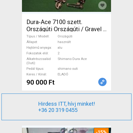
Dura-Ace 7100 szett.
Országúti Országúti / Gravel /
Triatlon Alkatrész, Országúti
Típus / Modell
Országúti
Hajtásrendszer Shimano Dura
Állapot
használt
Hajtómű anyaga
alu
Ace shimano outi használt
Fokozatok elöl
2
ELADÓ
Alkatrészcsalád
Shimano Dura Ace
(Outi)
Pedál típus
shimano outi
Keres / Kínál
ELADÓ
90 000 Ft
Hirdess ITT, hívj minket!
+36 20 319 0455
-15%