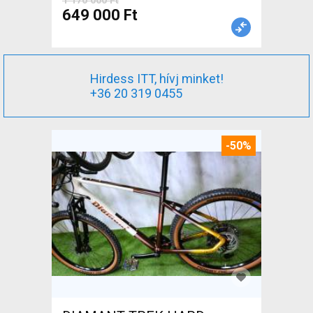
1 170 000 Ft
649 000 Ft
Hirdess ITT, hívj minket!
+36 20 319 0455
-50%