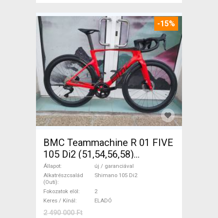
-15%
BMC Teammachine R 01 FIVE
105 Di2 (51,54,56,58)
Országúti Shimano 105 Di2
Állapot
új / garanciával
tárcsafék új / garanciával
Alkatrészcsalád
Shimano 105 Di2
(Outi)
ELADÓ
Fokozatok elöl
2
Keres / Kínál
ELADÓ
2 490 000 Ft