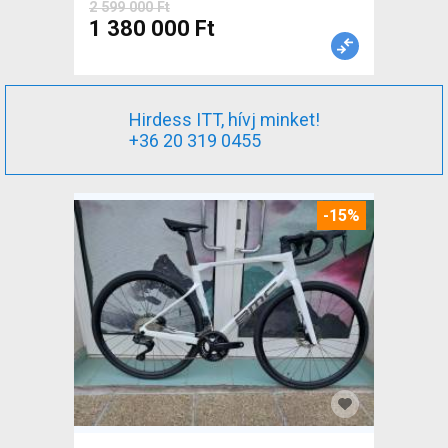
2 599 000 Ft
1 380 000 Ft
Hirdess ITT, hívj minket!
+36 20 319 0455
-15%