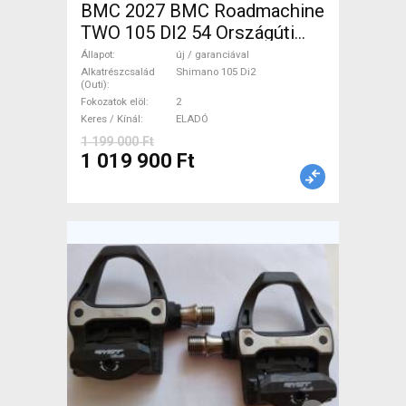
BMC 2027 BMC Roadmachine
TWO 105 DI2 54 Országúti
Shimano 105 Di2 tárcsafék új
Állapot
új / garanciával
/ garanciával ELADÓ
Alkatrészcsalád
Shimano 105 Di2
(Outi)
Fokozatok elöl
2
Keres / Kínál
ELADÓ
1 199 000 Ft
1 019 900 Ft