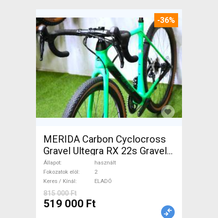
-36%
MERIDA Carbon Cyclocross
Gravel Ultegra RX 22s Gravel /
CX tárcsafék használt ELADÓ
Állapot
használt
Fokozatok elöl
2
Keres / Kínál
ELADÓ
815 000 Ft
519 000 Ft