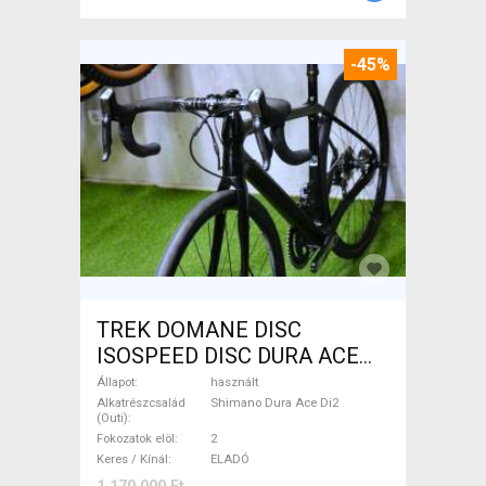
-45%
TREK DOMANE DISC
ISOSPEED DISC DURA ACE
Di2 2x11 52/53 Országúti
Állapot
használt
Shimano Dura Ace Di2
Alkatrészcsalád
Shimano Dura Ace Di2
(Outi)
tárcsafék használt ELADÓ
Fokozatok elöl
2
Keres / Kínál
ELADÓ