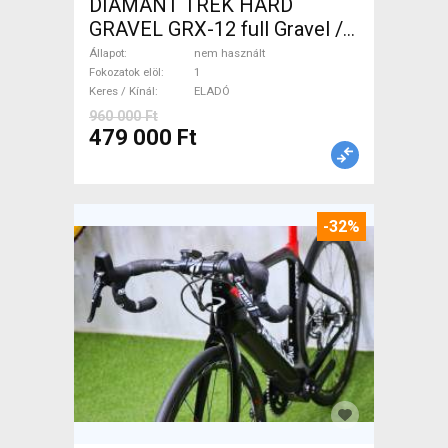
DIAMANT TREK HARD
GRAVEL GRX-12 full Gravel /
CX tárcsafék nem használt
Állapot
nem használt
ELADÓ
Fokozatok elöl
1
Keres / Kínál
ELADÓ
960 000 Ft
479 000 Ft
-32%