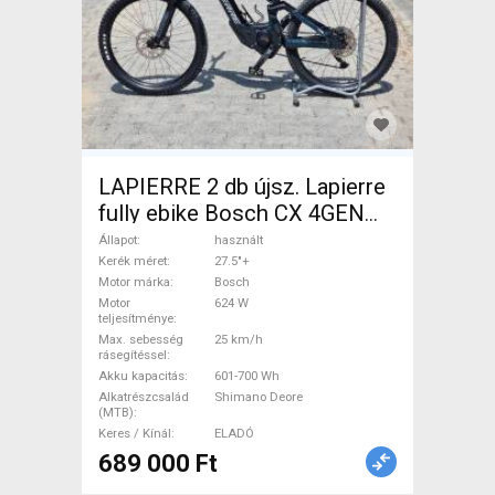
LAPIERRE 2 db újsz. Lapierre
fully ebike Bosch CX 4GEN
85nm Elektromos Mountain
Állapot
használt
Bike 27.5"+ össztelós / fully
Kerék méret
27.5"+
Motor márka
Bosch
Bosch Shimano Deore
Motor
624 W
használt ELADÓ
teljesítménye
Max. sebesség
25 km/h
rásegítéssel
Akku kapacitás
601-700 Wh
Alkatrészcsalád
Shimano Deore
(MTB)
Keres / Kínál
ELADÓ
689 000 Ft