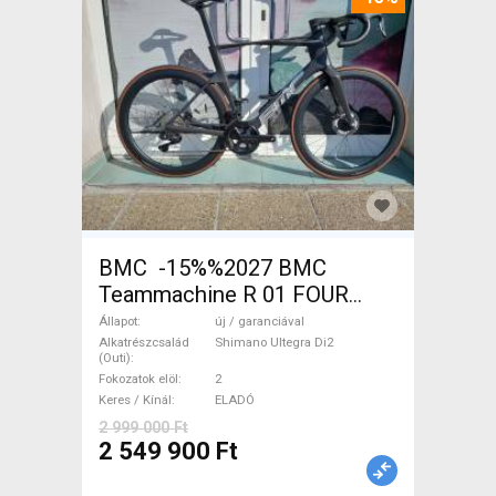
BMC -15%%2027 BMC
Teammachine R 01 FOUR
(56,58) Országúti Shimano
Állapot
új / garanciával
Ultegra Di2 tárcsafék új /
Alkatrészcsalád
Shimano Ultegra Di2
(Outi)
garanciával ELADÓ
Fokozatok elöl
2
Keres / Kínál
ELADÓ
2 999 000 Ft
2 549 900 Ft