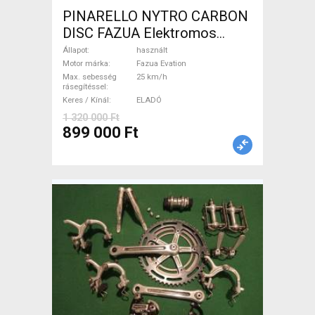
PINARELLO NYTRO CARBON
DISC FAZUA Elektromos
Országúti / Gravel Fazua
Állapot
használt
Evation használt ELADÓ
Motor márka
Fazua Evation
Max. sebesség
25 km/h
rásegítéssel
Keres / Kínál
ELADÓ
1 320 000 Ft
899 000 Ft