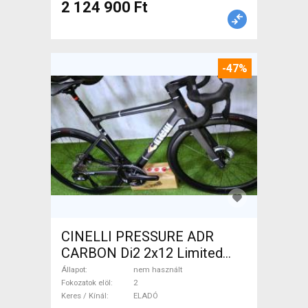
2 124 900 Ft
-47%
CINELLI PRESSURE ADR
CARBON Di2 2x12 Limited
1of50 0km ÚJ! Országúti
Állapot
nem használt
tárcsafék nem használt
Fokozatok elöl
2
Keres / Kínál
ELADÓ
ELADÓ