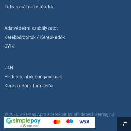
Felhasználási feltételek
Adatvédelmi szabályzatot
Kerékpárboltok / Kereskedők
GYIK
24H
Hirdetés infók bringásoknak
Kereskedői információk
© 2026, Bikemag Apró a kerékpár apróhirdetés
Bikemag.hu