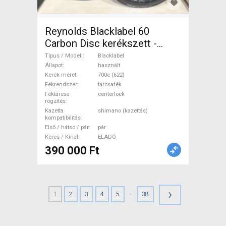
Reynolds Blacklabel 60
Carbon Disc kerékszett -
újszerű állapot Blacklabel
Típus / Modell
Blacklabel
Országúti / Gravel / Triatlon
Állapot
használt
Kerék méret
700c (622)
Alkatrész, Országúti Kerék /
Fékrendszer
tárcsafék
Felni / Gumi 700c (622)
Féktárcsa
centerlock
rögzítés
használt ELADÓ
Kazetta
shimano (kazettás)
kompatibilitás
Első / hátsó / pár
pár
Keres / Kínál
ELADÓ
390 000 Ft
›
-
1
2
3
4
5
38