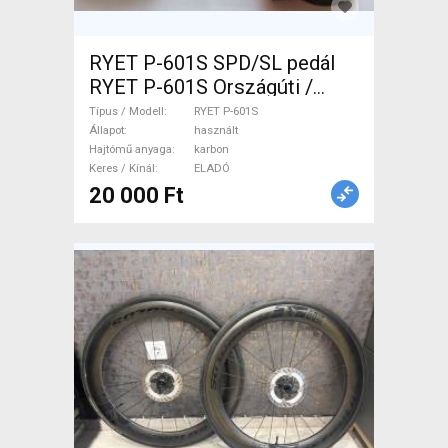
RYET P-601S SPD/SL pedál
RYET P-601S Országúti /
Gravel / Triatlon Alkatrész,
Típus / Modell
RYET P-601S
Országúti Hajtásrendszer
Állapot
használt
Hajtómű anyaga
karbon
használt ELADÓ
Keres / Kínál
ELADÓ
20 000 Ft