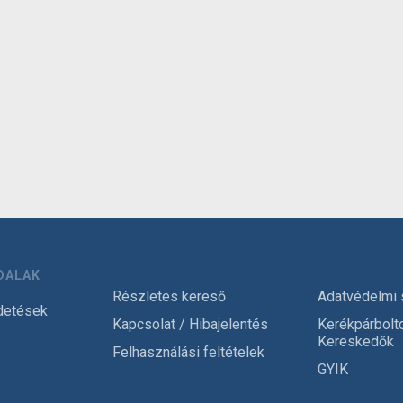
DALAK
Részletes kereső
Adatvédelmi 
detések
Kapcsolat / Hibajelentés
Kerékpárbolt
Kereskedők
Felhasználási feltételek
GYIK