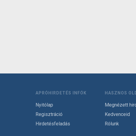
APRÓHIRDETÉS INFÓK
HASZNOS OL
Nyitólap
Megnézett hir
Regisztráció
Kedvenceid
Hirdetésfeladás
Rólunk