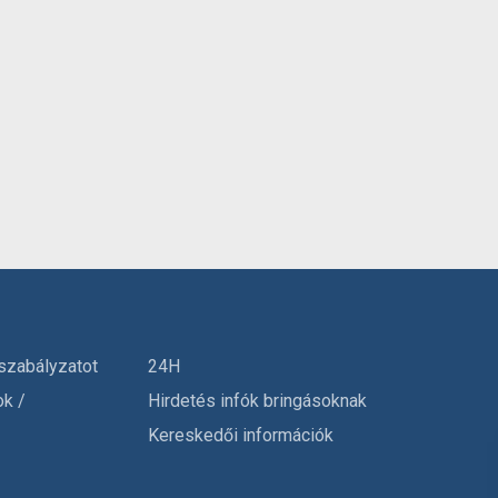
szabályzatot
24H
ok /
Hirdetés infók bringásoknak
Kereskedői információk