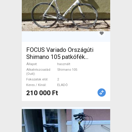
FOCUS Variado Országúti
Shimano 105 patkófék
használt ELADÓ
Állapot
használt
Alkatrészcsalád
Shimano 105
(Outi)
Fokozatok elöl
2
Keres / Kínál
ELADÓ
210 000 Ft