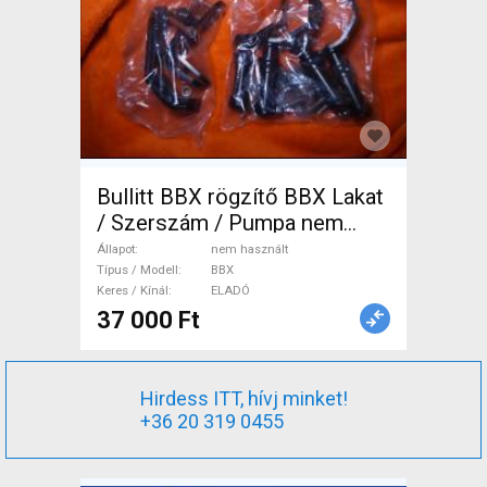
Bullitt BBX rögzítő BBX Lakat
/ Szerszám / Pumpa nem
használt ELADÓ
Állapot
nem használt
Típus / Modell
BBX
Keres / Kínál
ELADÓ
37 000 Ft
Hirdess ITT, hívj minket!
+36 20 319 0455