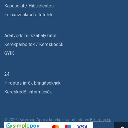
Kapcsolat / Hibajelentés
Felhasználási feltételek
Adatvédelmi szabályzatot
Kerékpárboltok / Kereskedők
GYIK
24H
Hirdetés infók bringásoknak
Kereskedői információk
© 2026, Bikemag Apró a kerékpár apróhirdetés
Bikemag.hu