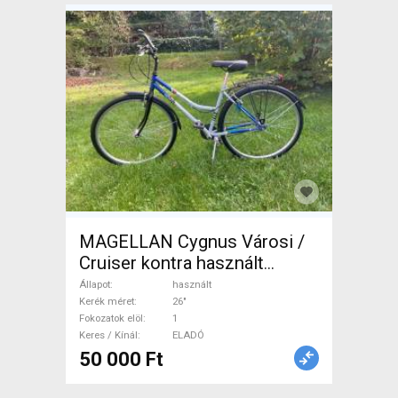
MAGELLAN Cygnus Városi /
Cruiser kontra használt
ELADÓ
Állapot
használt
Kerék méret
26"
Fokozatok elöl
1
Keres / Kínál
ELADÓ
50 000 Ft