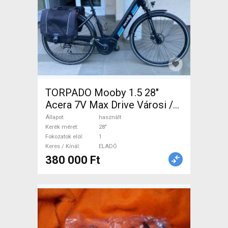
TORPADO Mooby 1.5 28"
Acera 7V Max Drive Városi /
Cruiser tárcsafék használt
Állapot
használt
ELADÓ
Kerék méret
28"
Fokozatok elöl
1
Keres / Kínál
ELADÓ
380 000 Ft