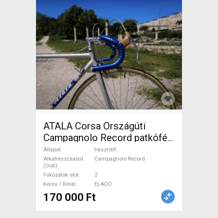
ATALA Corsa Országúti
Campagnolo Record patkófék
használt ELADÓ
Állapot
használt
Alkatrészcsalád
Campagnolo Record
(Outi)
Fokozatok elöl
2
Keres / Kínál
ELADÓ
170 000 Ft