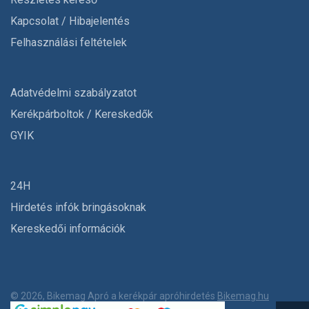
Kapcsolat / Hibajelentés
Felhasználási feltételek
Adatvédelmi szabályzatot
Kerékpárboltok / Kereskedők
GYIK
24H
Hirdetés infók bringásoknak
Kereskedői információk
© 2026, Bikemag Apró a kerékpár apróhirdetés
Bikemag.hu