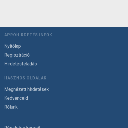
APRÓHIRDETÉS INFÓK
Nyitólap
Regisztráció
Hirdetésfeladás
HASZNOS OLDALAK
Megnézett hirdetések
Kedvenceid
Rólunk
Részletes kereső