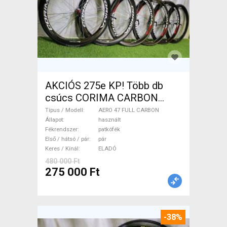
AKCIÓS 275e KP! Több db
csúcs CORIMA CARBON
kézzel készült kerékszett!
Típus / Modell
AERO 47 FULL CARBON
AERO 47 FULL CARBON
Állapot
használt
Fékrendszer
patkófék
Országúti / Gravel / Triatlon
Első / hátsó / pár
pár
Alkatrész, Országúti Kerék /
Keres / Kínál
ELADÓ
Felni / Gumi használt ELADÓ
480 000 Ft
275 000 Ft
-38%