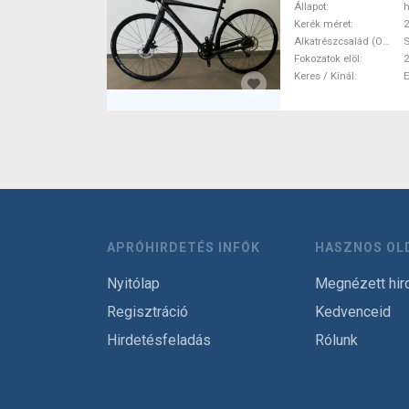
Állapot
h
Kerék méret
2
Alkatrészcsalád (Outi)
Fokozatok elöl
2
Keres / Kínál
APRÓHIRDETÉS INFÓK
HASZNOS OL
Nyitólap
Megnézett hir
Regisztráció
Kedvenceid
Hirdetésfeladás
Rólunk