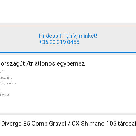
Hirdess ITT, hívj minket!
+36 20 319 0455
k országúti/triatlonos egybemez
lé
asznált
érfi/unisex
S
ELADÓ
Diverge E5 Comp Gravel / CX Shimano 105 tárcsaf