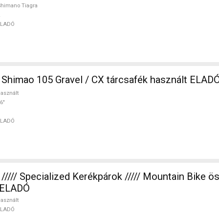
himano Tiagra
ELADÓ
SPECIALIZED Shimao 105 Gravel / CX tárcsafék használt ELAD
asznált
6"
ELADÓ
//// Specialized Kerékpárok ///// Mountain Bike ös
t ELADÓ
asznált
ELADÓ