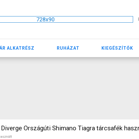
728x90
ÁR ALKATRÉSZ
RUHÁZAT
KIEGÉSZÍTŐK
Diverge Országúti Shimano Tiagra tárcsafék hasz
asznált