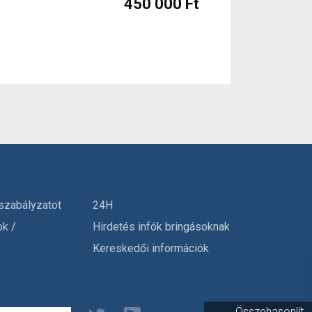
450 000 Ft
szabályzatot
24H
ok /
Hirdetés infók bringásoknak
Kereskedői információk
Összehasonlít