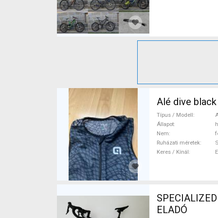
Alé dive blac
Típus / Modell
A
Állapot
h
Nem
f
Ruházati méretek
Keres / Kínál
SPECIALIZED 
ELADÓ