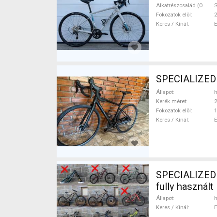
Alkatrészcsalád (Outi)
S
Fokozatok elöl
2
Keres / Kínál
Állapot
h
Kerék méret
2
Fokozatok elöl
1
Keres / Kínál
SPECIALIZED /
fully használ
Állapot
h
Keres / Kínál