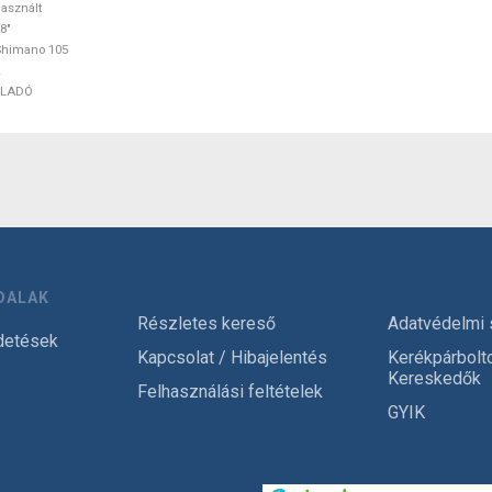
asznált
8"
Shimano 105
ELADÓ
DALAK
Részletes kereső
Adatvédelmi 
detések
Kapcsolat / Hibajelentés
Kerékpárbolt
Kereskedők
Felhasználási feltételek
GYIK