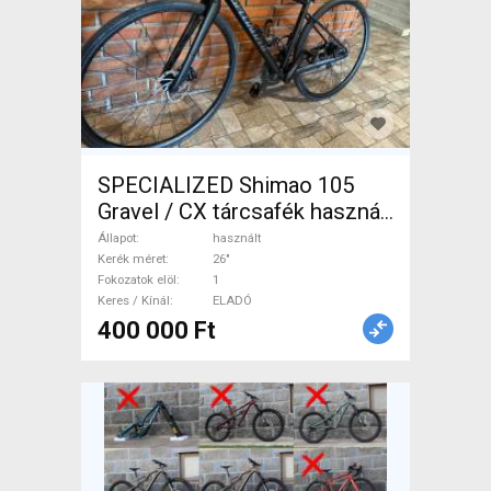
SPECIALIZED Shimao 105
Gravel / CX tárcsafék használt
ELADÓ
Állapot
használt
Kerék méret
26"
Fokozatok elöl
1
Keres / Kínál
ELADÓ
400 000 Ft