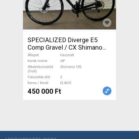
SPECIALIZED Diverge E5
Comp Gravel / CX Shimano
105 tárcsafék használt
Állapot
használt
ELADÓ
Kerék méret
28"
Alkatrészcsalád
Shimano 105
(Outi)
Fokozatok elöl
2
Keres / Kínál
ELADÓ
450 000 Ft