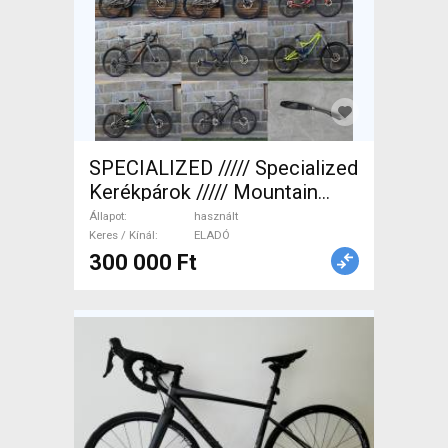
SPECIALIZED ///// Specialized
Kerékpárok ///// Mountain
Bike össztelós / fully
Állapot
használt
használt ELADÓ
Keres / Kínál
ELADÓ
300 000 Ft