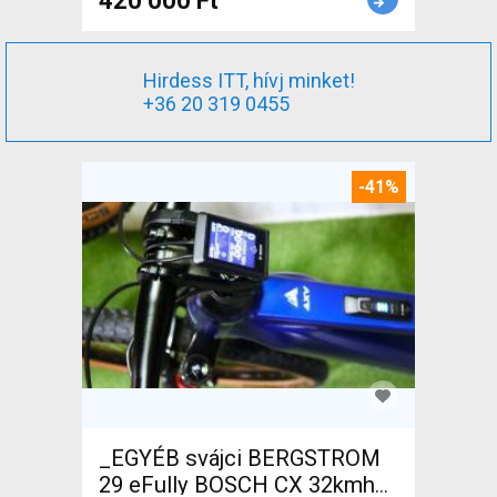
420 000 Ft
Hirdess ITT, hívj minket!
+36 20 319 0455
-41%
_EGYÉB svájci BERGSTROM
29 eFully BOSCH CX 32kmh