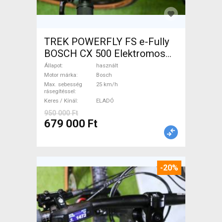
TREK POWERFLY FS e-Fully
BOSCH CX 500 Elektromos
Mountain Bike össztelós /
Állapot
használt
fully Bosch használt ELADÓ
Motor márka
Bosch
Max. sebesség
25 km/h
rásegítéssel
Keres / Kínál
ELADÓ
950 000 Ft
679 000 Ft
-20%