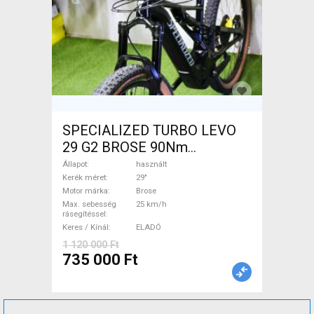
SPECIALIZED TURBO LEVO
29 G2 BROSE 90Nm
Elektromos Mountain Bike
Állapot
használt
29" össztelós / fully Brose
Kerék méret
29"
Motor márka
Brose
használt ELADÓ
Max. sebesség
25 km/h
rásegítéssel
Keres / Kínál
ELADÓ
1 120 000 Ft
735 000 Ft