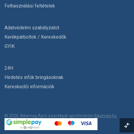
Felhasználási feltételek
Adatvédelmi szabályzatot
Kerékpárboltok / Kereskedők
GYIK
24H
Hirdetés infók bringásoknak
Kereskedői információk
© 2026, Bikemag Apró a kerékpár apróhirdetés
Bikemag.hu