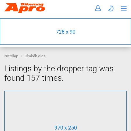
728 x 90
Nyitólap
Címkék oldal
Listings by the dropper tag was
found 157 times.
970 x 250