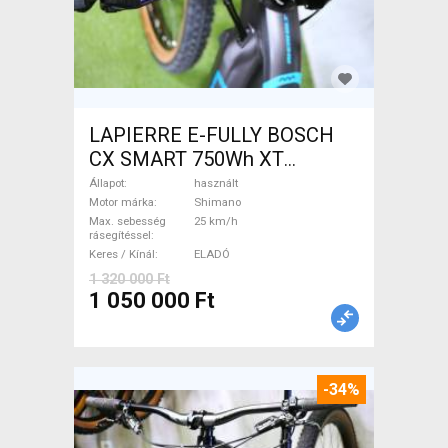
LAPIERRE E-FULLY BOSCH
CX SMART 750Wh XT
Elektromos Mountain Bike
Állapot
használt
össztelós / fully Shimano
Motor márka
Shimano
Max. sebesség
25 km/h
használt ELADÓ
rásegítéssel
Keres / Kínál
ELADÓ
1 320 000 Ft
1 050 000 Ft
-34%