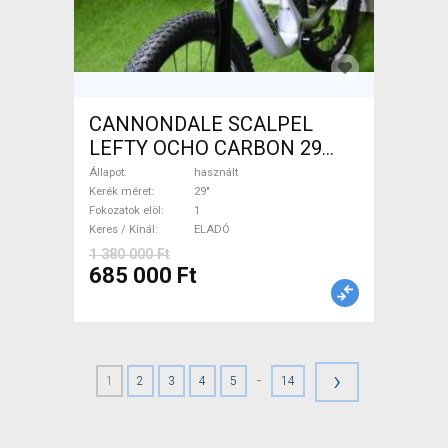
CANNONDALE SCALPEL
LEFTY OCHO CARBON 29
Mountain Bike 29" össztelós
Állapot
használt
/ fully használt ELADÓ
Kerék méret
29"
Fokozatok elöl
1
Keres / Kínál
ELADÓ
1 380 000 Ft
685 000 Ft
›
-
1
2
3
4
5
14