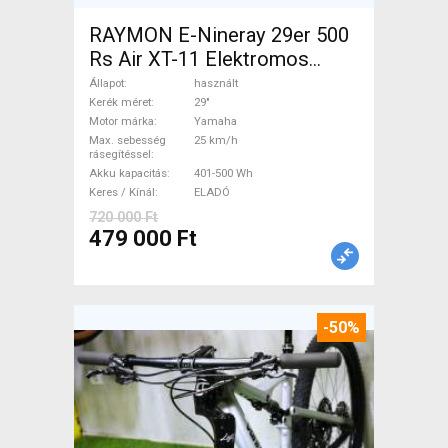
RAYMON E-Nineray 29er 500
Rs Air XT-11 Elektromos
Mountain Bike 29" elöl
Állapot
használt
teleszkópos Yamaha használt
Kerék méret
29"
Motor márka
Yamaha
ELADÓ
Max. sebesség
25 km/h
rásegítéssel
Akku kapacitás
401-500 Wh
Keres / Kínál
ELADÓ
720 000 Ft
479 000 Ft
-50%