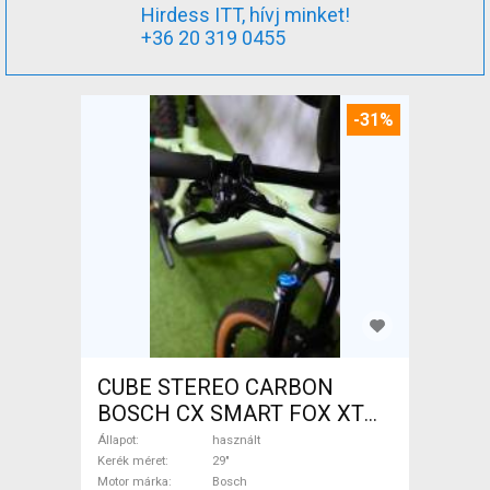
Hirdess ITT, hívj minket!
+36 20 319 0455
-31%
CUBE STEREO CARBON
BOSCH CX SMART FOX XT
Elektromos Mountain Bike
Állapot
használt
29" össztelós / fully Bosch
Kerék méret
29"
Motor márka
Bosch