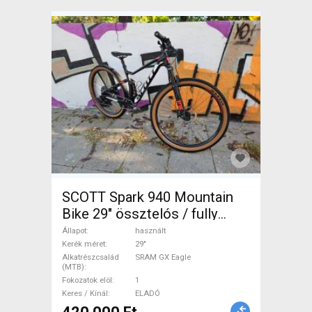
SCOTT Spark 940 Mountain
Bike 29" össztelós / fully
SRAM GX Eagle használt
Állapot
használt
ELADÓ
Kerék méret
29"
Alkatrészcsalád
SRAM GX Eagle
(MTB)
Fokozatok elöl
1
Keres / Kínál
ELADÓ