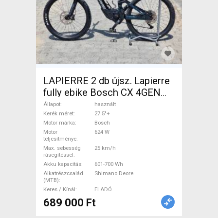
LAPIERRE 2 db újsz. Lapierre
fully ebike Bosch CX 4GEN
85nm Elektromos Mountain
Állapot
használt
Bike 27.5"+ össztelós / fully
Kerék méret
27.5"+
Motor márka
Bosch
Bosch Shimano Deore
Motor
624 W
használt ELADÓ
teljesítménye
Max. sebesség
25 km/h
rásegítéssel
Akku kapacitás
601-700 Wh
Alkatrészcsalád
Shimano Deore
(MTB)
Keres / Kínál
ELADÓ
689 000 Ft