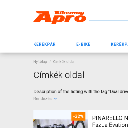
KERÉKPÁR
E-BIKE
KERÉKP
Nyitólap
Címkék oldal
Címkék oldal
Description of the listing with the tag "Dual driv
Rendezés:
-32%
PINARELLO NY
Fazua Evatio