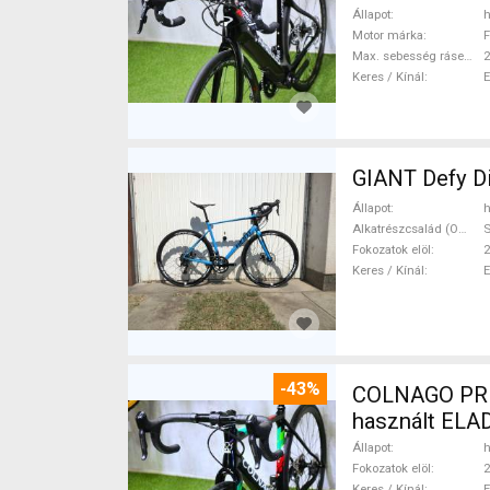
Állapot
h
Motor márka
F
Max. sebesség rásegítéssel
Keres / Kínál
GIANT Defy Di
Állapot
h
Alkatrészcsalád (Outi)
Fokozatok elöl
2
Keres / Kínál
-43%
COLNAGO PRESTIGE 
használt ELA
Állapot
h
Fokozatok elöl
2
Keres / Kínál