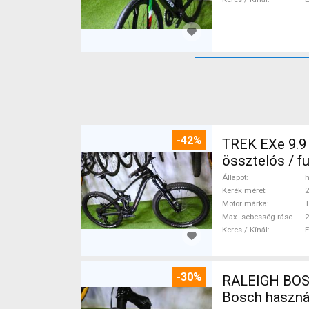
-42%
TREK EXe 9.9
össztelós / f
Állapot
h
Kerék méret
2
Motor márka
Max. sebesség rásegítéssel
Keres / Kínál
-30%
RALEIGH BOSC
Bosch haszná