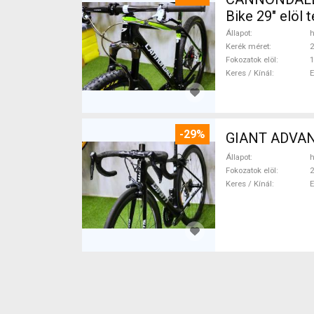
Bike 29" elöl
Állapot
h
Kerék méret
2
Fokozatok elöl
1
Keres / Kínál
-29%
GIANT ADVANC
Állapot
h
Fokozatok elöl
2
Keres / Kínál