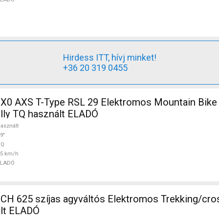
Hirdess ITT, hívj minket!
+36 20 319 0455
 X0 AXS T-Type RSL 29 Elektromos Mountain Bike 
ully TQ használt ELADÓ
asznált
9"
TQ
25 km/h
ELADÓ
H 625 szíjas agyváltós Elektromos Trekking/cro
lt ELADÓ