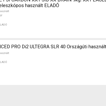
 teleszkópos használt ELADÓ
asznált
9"
ELADÓ
ED PRO Di2 ULTEGRA SLR 40 Országúti használ
asznált
ELADÓ