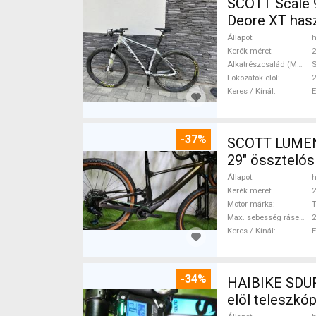
SCOTT Scale 9
Deore XT has
Állapot
h
Kerék méret
2
Alkatrészcsalád (MTB)
Fokozatok elöl
2
Keres / Kínál
-37%
SCOTT LUMEN CARBON 29 TQ Fox AXS 17
29" össztelós
Állapot
h
Kerék méret
2
Motor márka
Max. sebesség rásegítéssel
Keres / Kínál
-34%
HAIBIKE SDURO HARDLIFE YAMAHA 7
elöl teleszk