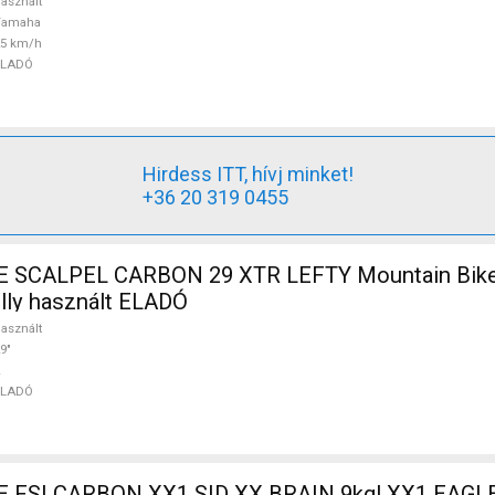
asznált
Yamaha
25 km/h
ELADÓ
Hirdess ITT, hívj minket!
+36 20 319 0455
SCALPEL CARBON 29 XTR LEFTY Mountain Bike
ully használt ELADÓ
asznált
9"
ELADÓ
FSI CARBON XX1 SID XX BRAIN 9kg! XX1 EAGLE