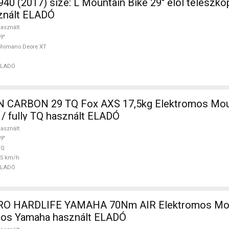
40 (2017) size: L Mountain Bike 29" elöl teleszk
znált ELADÓ
asznált
9"
Shimano Deore XT
ELADÓ
,5kg Elektromos Mountain Bike
 / fully TQ használt ELADÓ
asznált
9"
TQ
25 km/h
ELADÓ
0Nm AIR Elektromos Mountain Bike
ópos Yamaha használt ELADÓ