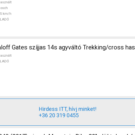
asznált
Bosch
25 km/h
ELADÓ
ff Gates szíjjas 14s agyváltó Trekking/cross ha
asznált
ELADÓ
Hirdess ITT, hívj minket!
+36 20 319 0455