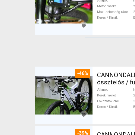
Állapot
h
Motor márka
Max. sebesség rásegítéssel
Keres / Kínál
-46%
CANNONDALE 
össztelós / f
Állapot
h
Kerék méret
2
Fokozatok elöl
2
Keres / Kínál
-39%
CANNONDALE 