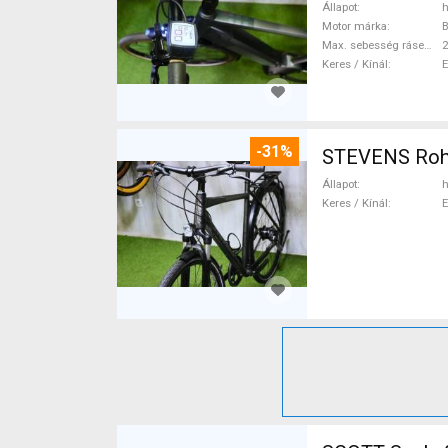
Állapot
h
Motor márka
Max. sebesség rásegítéssel
Keres / Kínál
-31%
STEVENS Rohlo
Állapot
h
Keres / Kínál