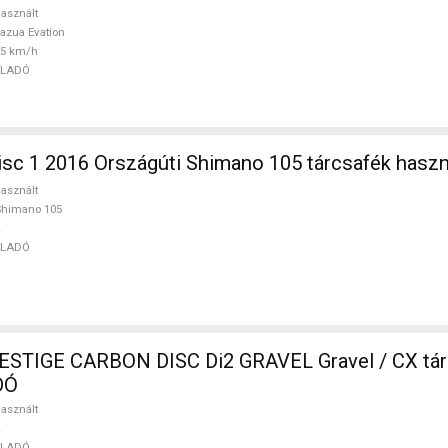
asznált
azua Evation
25 km/h
ELADÓ
sc 1 2016 Országúti Shimano 105 tárcsafék hasz
asznált
Shimano 105
ELADÓ
CARBON DISC Di2 GRAVEL Gravel / CX tárcsafék
DÓ
asznált
ELADÓ