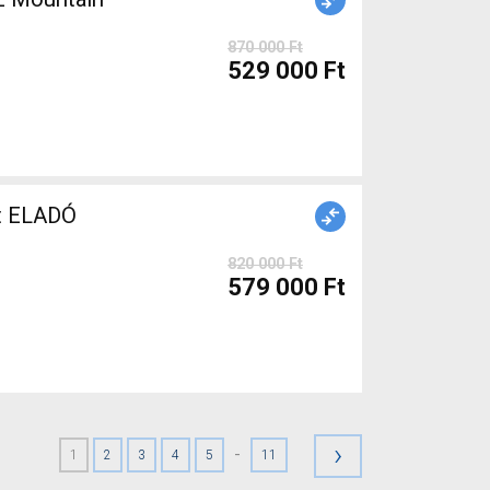
870 000 Ft
529 000 Ft
t ELADÓ
820 000 Ft
579 000 Ft
›
-
1
2
3
4
5
11