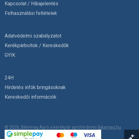
Kapcsolat / Hibajelentés
Felhasználási feltételek
Adatvédelmi szabályzatot
Kerékpárboltok / Kereskedők
GYIK
24H
Hirdetés infók bringásoknak
Kereskedői információk
© 2026, Bikemag Apró a kerékpár apróhirdetés
Bikemag.hu