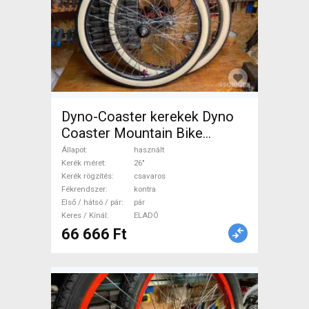
Dyno-Coaster kerekek Dyno
Coaster Mountain Bike
Alkatrész, MTB Kerék / Felni /
Állapot
használt
Gumi 26" használt ELADÓ
Kerék méret
26"
Kerék rögzítés
csavaros
Fékrendszer
kontra
Első / hátsó / pár
pár
Keres / Kínál
ELADÓ
66 666 Ft