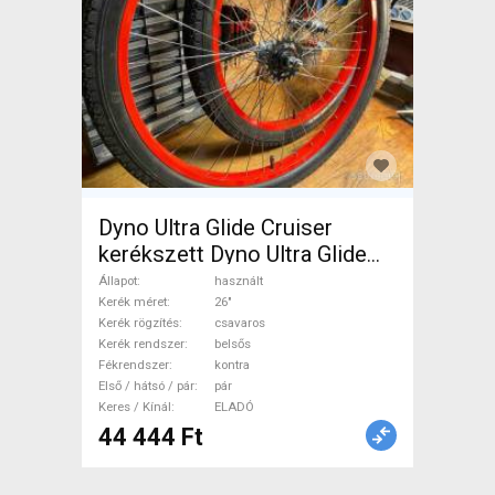
Dyno Ultra Glide Cruiser
kerékszett Dyno Ultra Glide
Mountain Bike Alkatrész,
Állapot
használt
MTB Kerék / Felni / Gumi 26"
Kerék méret
26"
Kerék rögzítés
csavaros
belsős használt ELADÓ
Kerék rendszer
belsős
Fékrendszer
kontra
Első / hátsó / pár
pár
Keres / Kínál
ELADÓ
44 444 Ft