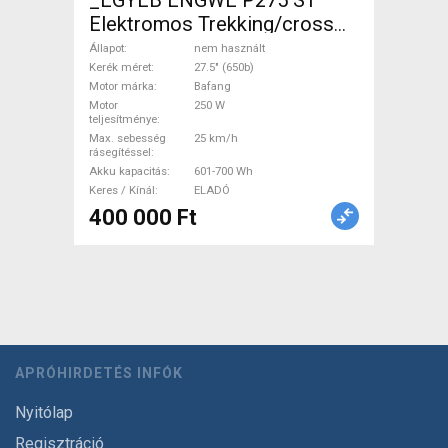
_EGYÉB ENGWE P275 ST
Elektromos Trekking/cross
25 km/h Bafang 601-700 Wh
Állapot
nem használt
nem használt ELADÓ
Kerék méret
27.5" (650b)
Motor márka
Bafang
Motor
250 W
teljesítménye
Max. sebesség
25 km/h
rásegítéssel
Akku kapacitás
601-700 Wh
Keres / Kínál
ELADÓ
400 000 Ft
APRÓHIRDETÉS INFÓK
Nyitólap
Regisztráció