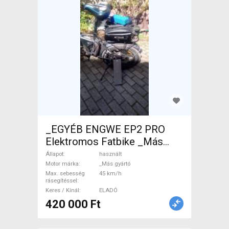
_EGYÉB ENGWE EP2 PRO
Elektromos Fatbike _Más
gyártó használt ELADÓ
Állapot
használt
Motor márka
_Más gyártó
Max. sebesség
45 km/h
rásegítéssel
Keres / Kínál
ELADÓ
420 000 Ft