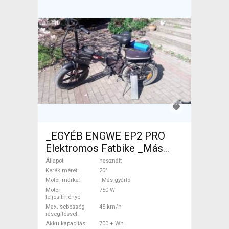
_EGYÉB ENGWE EP2 PRO
Elektromos Fatbike _Más
gyártó használt ELADÓ
Állapot
használt
Kerék méret
20"
Motor márka
_Más gyártó
Motor
750 W
teljesítménye
Max. sebesség
45 km/h
rásegítéssel
Akku kapacitás
700 + Wh