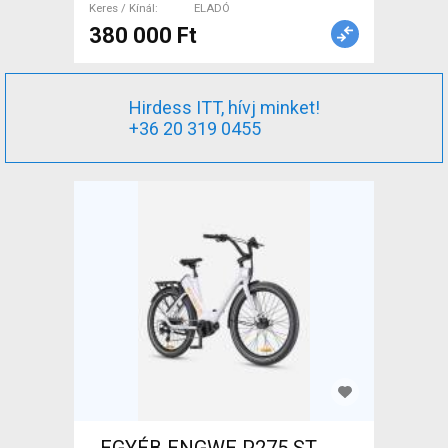
Keres / Kínál
ELADÓ
380 000 Ft
Hirdess ITT, hívj minket!
+36 20 319 0455