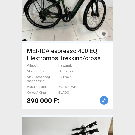
MERIDA espresso 400 EQ
Elektromos Trekking/cross
25 km/h Shimano 501-600 Wh
Állapot
használt
használt ELADÓ
Motor márka
Shimano
Max. sebesség
25 km/h
rásegítéssel
Akku kapacitás
501-600 Wh
Keres / Kínál
ELADÓ
890 000 Ft