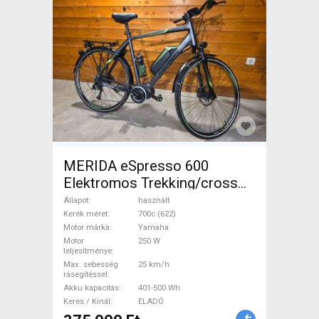
MERIDA eSpresso 600
Elektromos Trekking/cross
25 km/h Yamaha 401-500 Wh
Állapot
használt
használt ELADÓ
Kerék méret
700c (622)
Motor márka
Yamaha
Motor
250 W
teljesítménye
Max. sebesség
25 km/h
rásegítéssel
Akku kapacitás
401-500 Wh
Keres / Kínál
ELADÓ