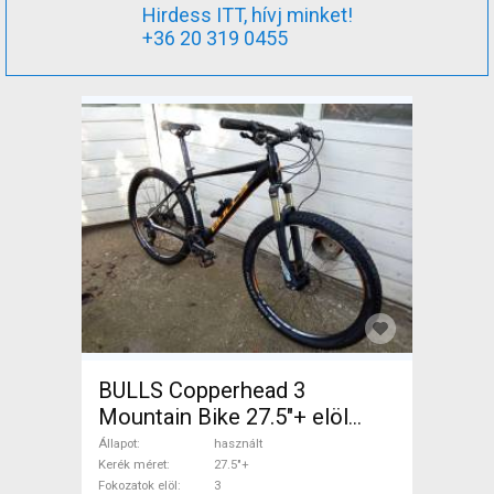
Hirdess ITT, hívj minket!
+36 20 319 0455
BULLS Copperhead 3
Mountain Bike 27.5"+ elöl
teleszkópos használt ELADÓ
Állapot
használt
Kerék méret
27.5"+
Fokozatok elöl
3