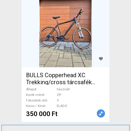
BULLS Copperhead XC
Trekking/cross tárcsafék
használt ELADÓ
Állapot
használt
Kerék méret
29"
Fokozatok elöl
3
Keres / Kínál
ELADÓ
350 000 Ft