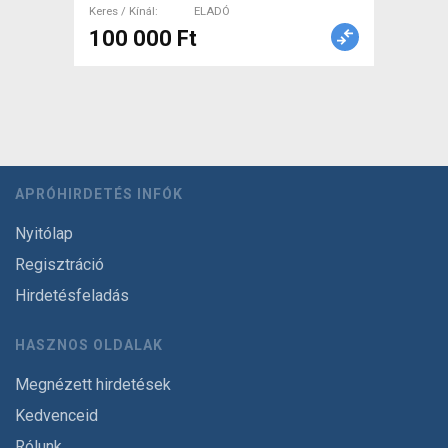
Keres / Kínál
ELADÓ
100 000 Ft
APRÓHIRDETÉS INFÓK
Nyitólap
Regisztráció
Hirdetésfeladás
HASZNOS OLDALAK
Megnézett hirdetések
Kedvenceid
Rólunk