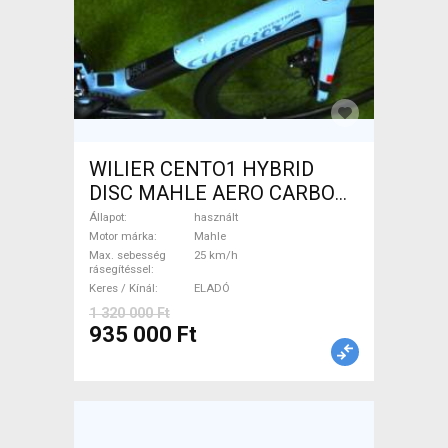
WILIER CENTO1 HYBRID
DISC MAHLE AERO CARBON
kerekek XL Elektromos
Állapot
használt
Országúti / Gravel Mahle
Motor márka
Mahle
Max. sebesség
25 km/h
használt ELADÓ
rásegítéssel
Keres / Kínál
ELADÓ
1 320 000 Ft
935 000 Ft