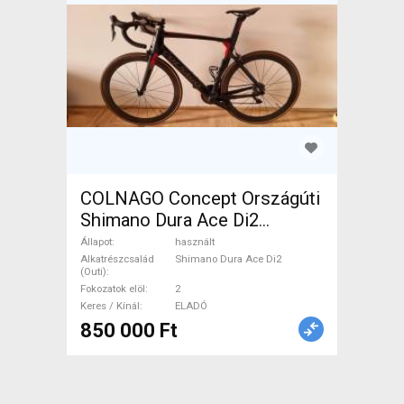
COLNAGO Concept Országúti
Shimano Dura Ace Di2
patkófék használt ELADÓ
Állapot
használt
Alkatrészcsalád
Shimano Dura Ace Di2
(Outi)
Fokozatok elöl
2
Keres / Kínál
ELADÓ
850 000 Ft