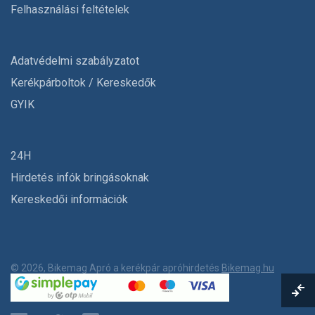
Felhasználási feltételek
Adatvédelmi szabályzatot
Kerékpárboltok / Kereskedők
GYIK
24H
Hirdetés infók bringásoknak
Kereskedői információk
© 2026, Bikemag Apró a kerékpár apróhirdetés
Bikemag.hu