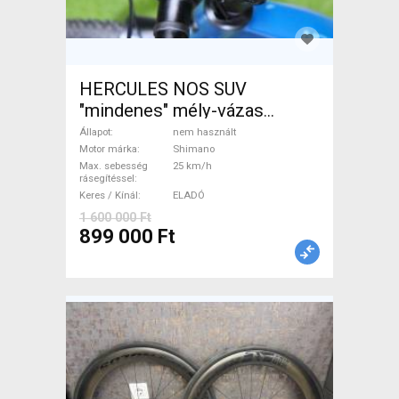
HERCULES NOS SUV
"mindenes" mély-vázas
Elektromos Trekking/cross
Állapot
nem használt
25 km/h Shimano nem
Motor márka
Shimano
Max. sebesség
25 km/h
használt ELADÓ
rásegítéssel
Keres / Kínál
ELADÓ
1 600 000 Ft
899 000 Ft