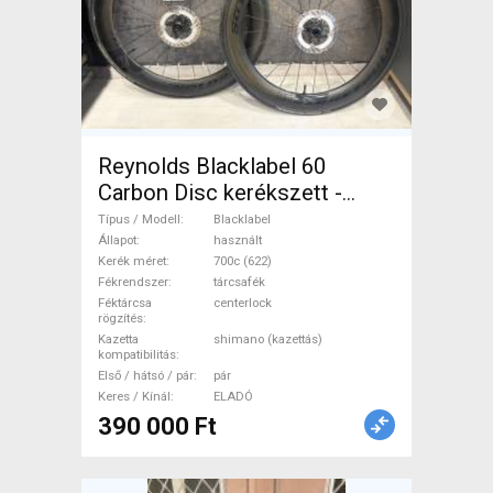
Reynolds Blacklabel 60
Carbon Disc kerékszett -
újszerű állapot Blacklabel
Típus / Modell
Blacklabel
Országúti / Gravel / Triatlon
Állapot
használt
Kerék méret
700c (622)
Alkatrész, Országúti Kerék /
Fékrendszer
tárcsafék
Felni / Gumi 700c (622)
Féktárcsa
centerlock
rögzítés
használt ELADÓ
Kazetta
shimano (kazettás)
kompatibilitás
Első / hátsó / pár
pár
Keres / Kínál
ELADÓ
390 000 Ft