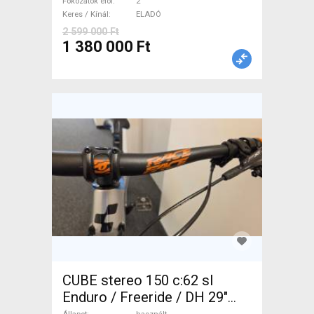
tárcsafék nem használt
Fokozatok elöl
2
Keres / Kínál
ELADÓ
ELADÓ
2 599 000 Ft
1 380 000 Ft
CUBE stereo 150 c:62 sl
Enduro / Freeride / DH 29"