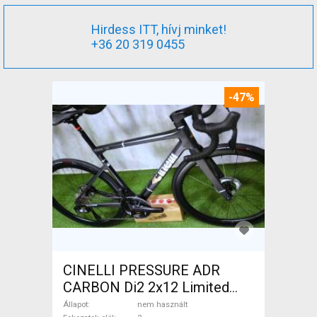
Hirdess ITT, hívj minket!
+36 20 319 0455
-47%
CINELLI PRESSURE ADR
CARBON Di2 2x12 Limited
1of50 0km ÚJ! Országúti
Állapot
nem használt