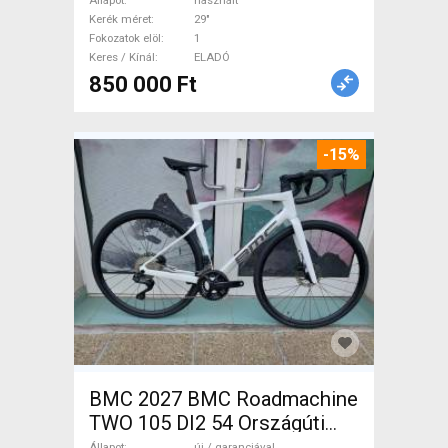
használt ELADÓ
Állapot
használt
Kerék méret
29"
Fokozatok elöl
1
Keres / Kínál
ELADÓ
850 000 Ft
-15%
BMC 2027 BMC Roadmachine
TWO 105 DI2 54 Országúti
Shimano 105 Di2 tárcsafék új
Állapot
új / garanciával