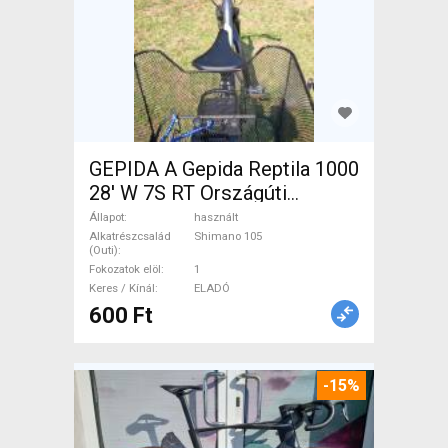
GEPIDA A Gepida Reptila 1000
28' W 7S RT Országúti
Shimano 105 használt ELADÓ
Állapot
használt
Alkatrészcsalád
Shimano 105
(Outi)
Fokozatok elöl
1
Keres / Kínál
ELADÓ
600 Ft
-15%