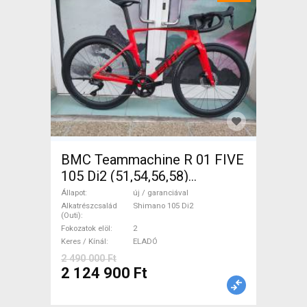
BMC Teammachine R 01 FIVE
105 Di2 (51,54,56,58)
Országúti Shimano 105 Di2
Állapot
új / garanciával
tárcsafék új / garanciával
Alkatrészcsalád
Shimano 105 Di2
(Outi)
ELADÓ
Fokozatok elöl
2
Keres / Kínál
ELADÓ
2 490 000 Ft
2 124 900 Ft