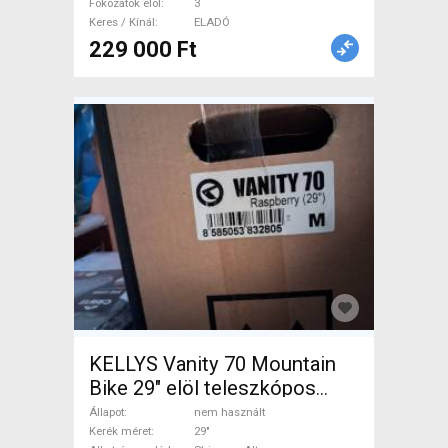
Fokozatok elöl
3
Keres / Kínál
ELADÓ
229 000 Ft
KELLYS Vanity 70 Mountain
Bike 29" elöl teleszkópos
Shimano Altus nem használt
Állapot
nem használt
ELADÓ
Kerék méret
29"