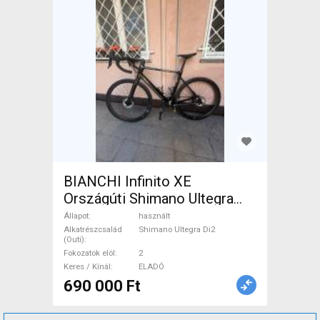
BIANCHI Infinito XE
Országúti Shimano Ultegra
Di2 tárcsafék használt ELADÓ
Állapot
használt
Alkatrészcsalád
Shimano Ultegra Di2
(Outi)
Fokozatok elöl
2
Keres / Kínál
ELADÓ
690 000 Ft