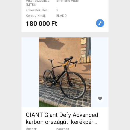
Alkatrészcsalád
Shimano Altus
(MTB)
Fokozatok elöl
2
Keres / Kínál
ELADÓ
180 000 Ft
GIANT Giant Defy Advanced
karbon országúti kerékpár
Országúti Shimano 105
Állapot
használt