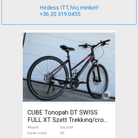
Hirdess ITT, hívj minket!
+36 20 319 0455
CUBE Tonopah DT SWISS
FULL XT Szett Trekking/cross
tárcsafék használt ELADÓ
Állapot
használt
Kerék méret
28"