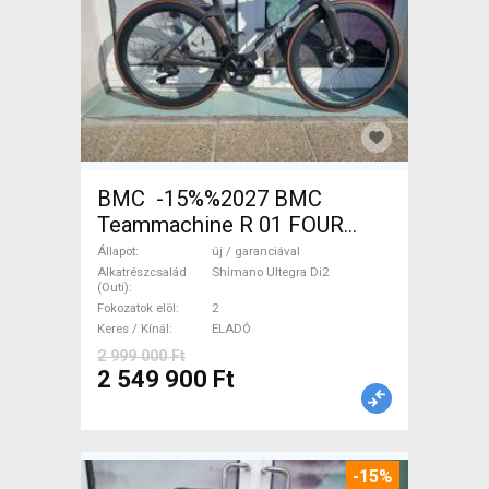
BMC -15%%2027 BMC
Teammachine R 01 FOUR
(56,58) Országúti Shimano
Állapot
új / garanciával
Ultegra Di2 tárcsafék új /
Alkatrészcsalád
Shimano Ultegra Di2
(Outi)
garanciával ELADÓ
Fokozatok elöl
2
Keres / Kínál
ELADÓ
2 999 000 Ft
2 549 900 Ft
-15%