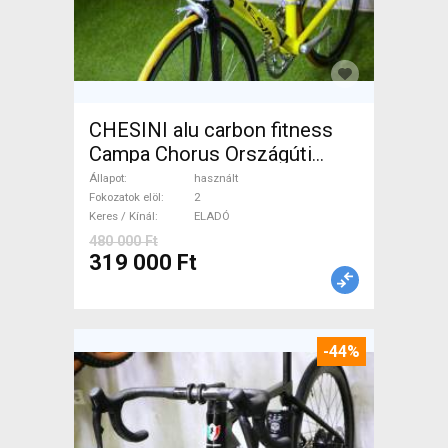
CHESINI alu carbon fitness
Campa Chorus Országúti
használt ELADÓ
Állapot
használt
Fokozatok elöl
2
Keres / Kínál
ELADÓ
480 000 Ft
319 000 Ft
-44%