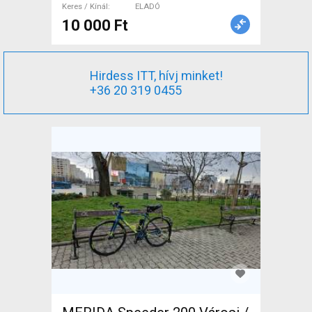
Keres / Kínál
ELADÓ
10 000 Ft
Hirdess ITT, hívj minket!
+36 20 319 0455