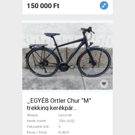
150 000 Ft
_EGYÉB Ortler Chur “M”
trekking kerékpár
Trekking/cross tárcsafék
Állapot
használt
használt ELADÓ
Kerék méret
700c (622)
Fokozatok elöl
3
Keres / Kínál
ELADÓ