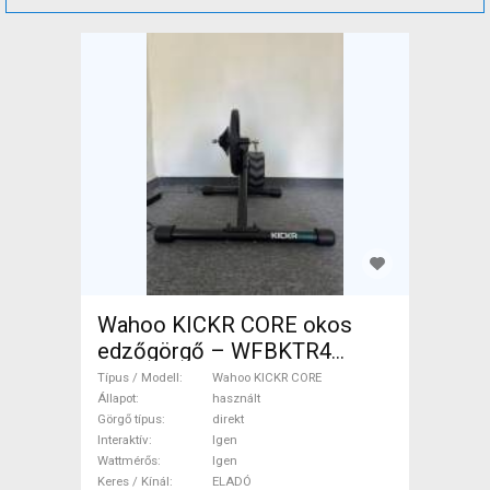
Wahoo KICKR CORE okos
edzőgörgő – WFBKTR4
Wahoo KICKR CORE Görgő /
Típus / Modell
Wahoo KICKR CORE
Spinning direkt Igen Igen
Állapot
használt
Görgő típus
direkt
használt ELADÓ
Interaktív
Igen
Wattmérős
Igen
Keres / Kínál
ELADÓ