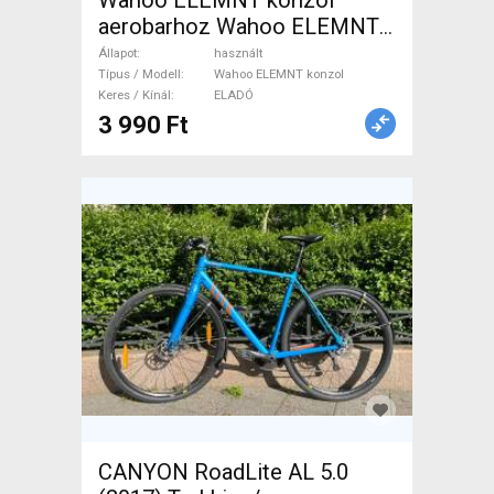
Wahoo ELEMNT konzol
aerobarhoz Wahoo ELEMNT
konzol Computer / GPS /
Állapot
használt
Kamera használt ELADÓ
Típus / Modell
Wahoo ELEMNT konzol
Keres / Kínál
ELADÓ
3 990 Ft
CANYON RoadLite AL 5.0