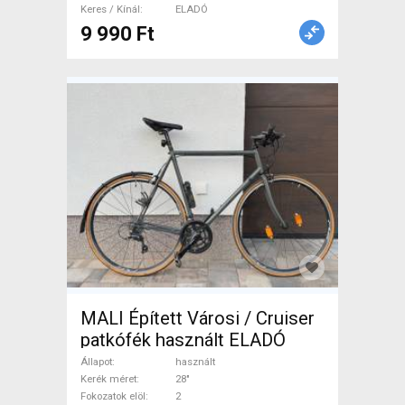
Nyeregcső nem használt
Keres / Kínál
ELADÓ
9 990 Ft
ELADÓ
MALI Épített Városi / Cruiser
patkófék használt ELADÓ
Állapot
használt
Kerék méret
28"
Fokozatok elöl
2