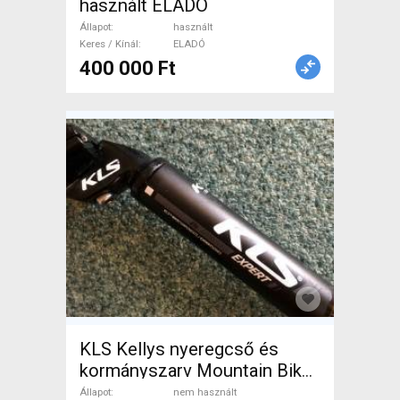
használt ELADÓ
Állapot
használt
Keres / Kínál
ELADÓ
400 000 Ft
KLS Kellys nyeregcső és
kormányszarv Mountain Bike
Alkatrész, MTB Nyereg /
Állapot
nem használt