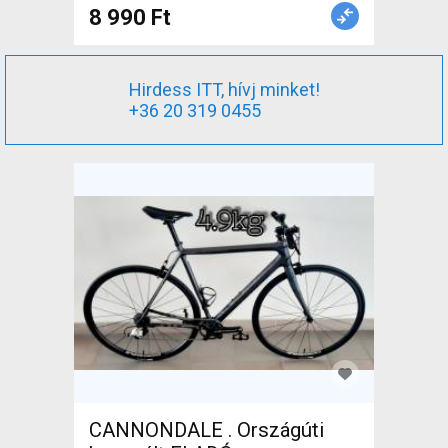
Váz /Vázszett / Villa alu acél
8 990 Ft
700c (622) használt ELADÓ
Hirdess ITT, hívj minket!
+36 20 319 0455
CANNONDALE . Országúti