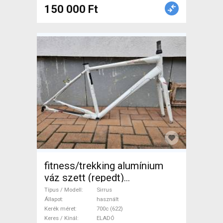
150 000 Ft
fitness/trekking alumínium
váz szett (repedt)
SPECIALIZED Sirrus
Típus / Modell
Sirrus
Országúti / Gravel / Triatlon
Állapot
használt
Kerék méret
700c (622)
Alkatrész, Országúti / Gravel /
Keres / Kínál
ELADÓ