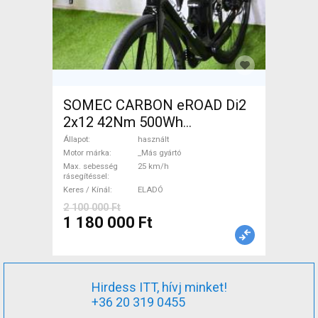
SOMEC CARBON eROAD Di2
2x12 42Nm 500Wh
Elektromos Országúti / Gravel
Állapot
használt
_Más gyártó használt ELADÓ
Motor márka
_Más gyártó
Max. sebesség
25 km/h
rásegítéssel
Keres / Kínál
ELADÓ
2 100 000 Ft
1 180 000 Ft
Hirdess ITT, hívj minket!
+36 20 319 0455