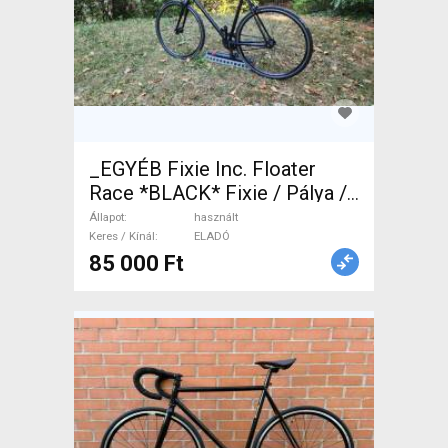
_EGYÉB Fixie Inc. Floater
Race *BLACK* Fixie / Pálya /
Egysebi patkófék használt
Állapot
használt
ELADÓ
Keres / Kínál
ELADÓ
85 000 Ft