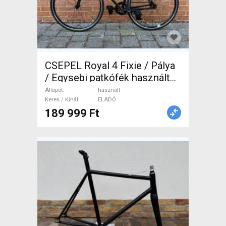
CSEPEL Royal 4 Fixie / Pálya
/ Egysebi patkófék használt
ELADÓ
Állapot
használt
Keres / Kínál
ELADÓ
189 999 Ft