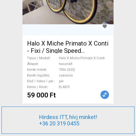
Halo X Miche Primato X Conti
- Fixi / Single Speed
kerékszett Halo X Miche
Típus / Modell
Halo X Miche Primato X Conti
Primato X Conti Országúti /
Állapot
használt
Kerék méret
700c (622)
Gravel / Triatlon Alkatrész,
Kerék rögzítés
csavaros
Országúti Kerék / Felni / Gumi
Első / hátsó / pár
pár
700c (622) használt ELADÓ
Keres / Kínál
ELADÓ
59 000 Ft
Hirdess ITT, hívj minket!
+36 20 319 0455