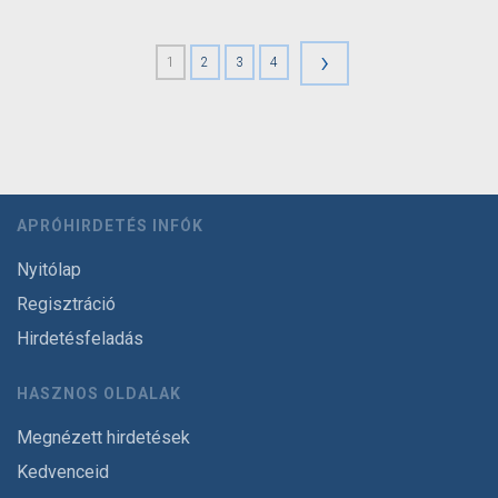
›
1
2
3
4
APRÓHIRDETÉS INFÓK
Nyitólap
Regisztráció
Hirdetésfeladás
HASZNOS OLDALAK
Megnézett hirdetések
Kedvenceid