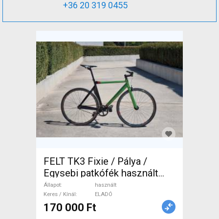
+36 20 319 0455
FELT TK3 Fixie / Pálya /
Egysebi patkófék használt
ELADÓ
Állapot
használt
Keres / Kínál
ELADÓ
170 000 Ft