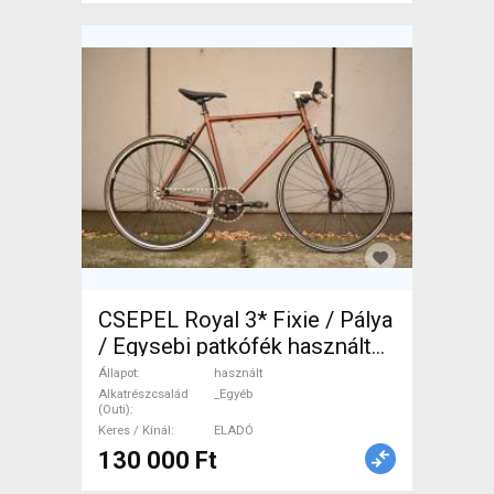
CSEPEL Royal 3* Fixie / Pálya
/ Egysebi patkófék használt
ELADÓ
Állapot
használt
Alkatrészcsalád
_Egyéb
(Outi)
Keres / Kínál
ELADÓ
130 000 Ft