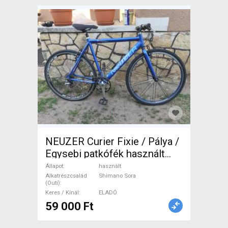
NEUZER Curier Fixie / Pálya /
Egysebi patkófék használt
ELADÓ
Állapot
használt
Alkatrészcsalád
Shimano Sora
(Outi)
Keres / Kínál
ELADÓ
59 000 Ft