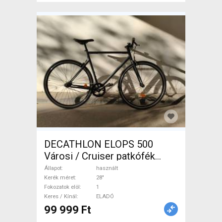
DECATHLON ELOPS 500
Városi / Cruiser patkófék
használt ELADÓ
Állapot
használt
Kerék méret
28"
Fokozatok elöl
1
Keres / Kínál
ELADÓ
99 999 Ft