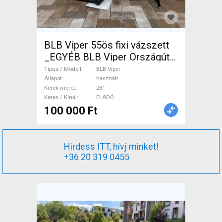
BLB Viper 55ös fixi vázszett
_EGYÉB BLB Viper Országúti
/ Gravel / Triatlon Alkatrész,
Típus / Modell
BLB Viper
Országúti / Gravel / Váz
Állapot
használt
Kerék méret
28"
/Vázszett / Villa alu karbon
Keres / Kínál
ELADÓ
28" használt ELADÓ
100 000 Ft
Hirdess ITT, hívj minket!
+36 20 319 0455