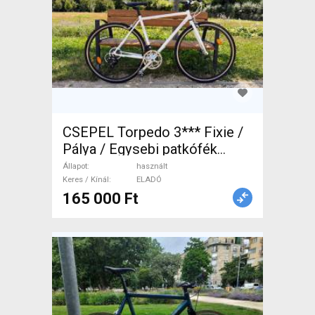
CSEPEL Torpedo 3*** Fixie /
Pálya / Egysebi patkófék
használt ELADÓ
Állapot
használt
Keres / Kínál
ELADÓ
165 000 Ft