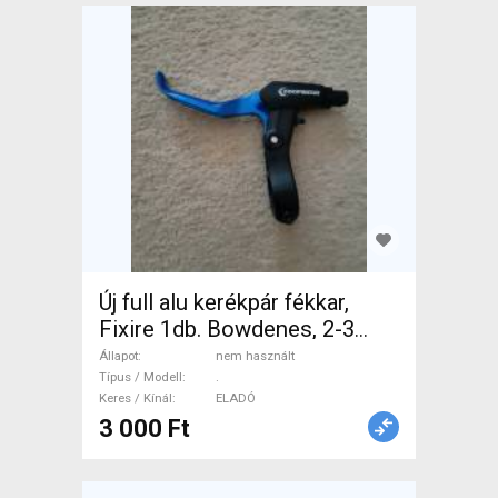
Új full alu kerékpár fékkar,
Fixire 1db. Bowdenes, 2-3
ujjas. . Mountain Bike
Állapot
nem használt
Alkatrész, MTB Fék /
Típus / Modell
.
Keres / Kínál
ELADÓ
Fékszett nem használt
3 000 Ft
ELADÓ