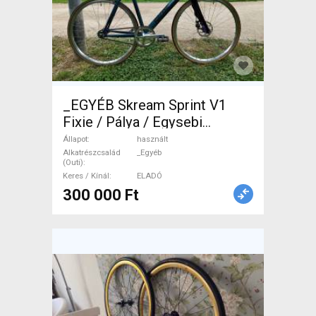
_EGYÉB Skream Sprint V1
Fixie / Pálya / Egysebi
tárcsafék használt ELADÓ
Állapot
használt
Alkatrészcsalád
_Egyéb
(Outi)
Keres / Kínál
ELADÓ
300 000 Ft