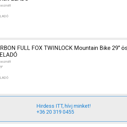
asznált
ELADÓ
BON FULL FOX TWINLOCK Mountain Bike 29" ös
t ELADÓ
asznált
9"
ELADÓ
Hirdess ITT, hívj minket!
+36 20 319 0455