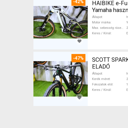
-42%
HAIBIKE e-Ful
Yamaha haszn
Állapot
h
Motor márka
Max. sebesség rásegítéssel
Keres / Kínál
-47%
SCOTT SPARK RC CARBON 29 Mounta
ELADÓ
Állapot
h
Kerék méret
2
Fokozatok elöl
1
Keres / Kínál