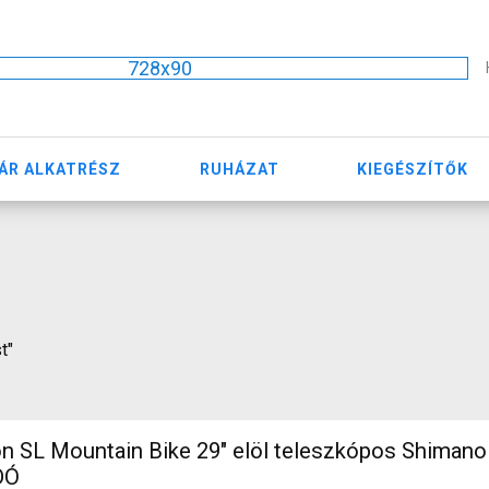
728x90
ÁR ALKATRÉSZ
RUHÁZAT
KIEGÉSZÍTŐK
t"
n SL Mountain Bike 29" elöl teleszkópos Shiman
DÓ