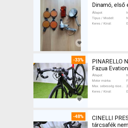
Állapot
h
Típus / Modell
Keres / Kínál
-33%
PINARELLO NY
Fazua Evatio
Állapot
h
Motor márka
F
Max. sebesség rásegítéssel
Keres / Kínál
-48%
CINELLI PRES
tárcsafék ne