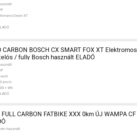
asznált
9"
Shimano Deore XT
ELADÓ
 CARBON BOSCH CX SMART FOX XT Elektromos
telós / fully Bosch használt ELADÓ
asznált
9"
Bosch
25 km/h
00 + Wh
ELADÓ
 FULL CARBON FATBIKE XXX 0km ÚJ WAMPA CF 
DÓ
em használt