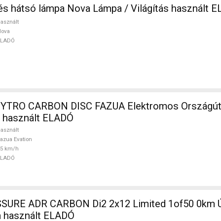
Dinamó, első és hátsó lámpa Nova Lámpa / Világítás haszná
asznált
Nova
ELADÓ
TRO CARBON DISC FAZUA Elektromos Országúti 
n használt ELADÓ
asznált
azua Evation
25 km/h
ELADÓ
SURE ADR CARBON Di2 2x12 Limited 1of50 0km Ú
m használt ELADÓ