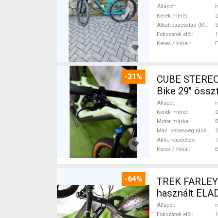
Állapot
h
Kerék méret
2
Alkatrészcsalád (MTB)
Fokozatok elöl
1
Keres / Kínál
-31%
CUBE STEREO
Bike 29" össz
Állapot
h
Kerék méret
2
Motor márka
Max. sebesség rásegítéssel
Akku kapacitás
7
Keres / Kínál
-64%
TREK FARLEY
használt ELA
Állapot
n
Fokozatok elöl
1