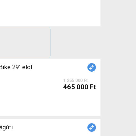
ke 29" elöl
1 255 000 Ft
465 000 Ft
gúti