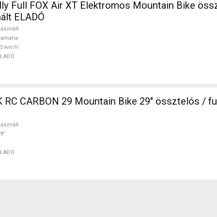
ly Full FOX Air XT Elektromos Mountain Bike összt
ált ELADÓ
asznált
Yamaha
25 km/h
ELADÓ
in Bike 29" össztelós / fully használt
asznált
9"
ELADÓ