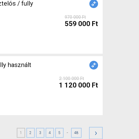
elós / fully
970 000 Ft
559 000 Ft
2 100 000 Ft
1 120 000 Ft
›
-
1
2
3
4
5
48