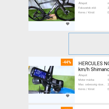
Állapot
n
Fokozatok elöl
2
Keres / Kínál
-44%
HERCULES NOS
km/h Shimano
Állapot
n
Motor márka
Max. sebesség rásegítéssel
Keres / Kínál