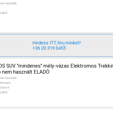
em használt
ELADÓ
Hirdess ITT, hívj minket!
+36 20 319 0455
 SUV "mindenes" mély-vázas Elektromos Trekki
 nem használt ELADÓ
em használt
Shimano
25 km/h
ELADÓ