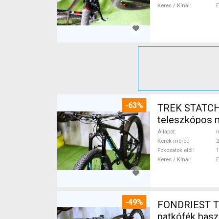
Keres / Kínál
-63%
TREK STATCHE
teleszkópos 
Állapot
n
Kerék méret
2
Fokozatok elöl
1
Keres / Kínál
-49%
FONDRIEST T
patkófék has