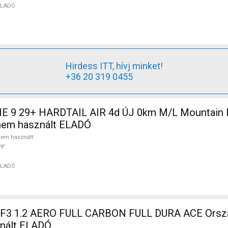
ELADÓ
Hirdess ITT, hívj minket!
+36 20 319 0455
 9 29+ HARDTAIL AIR 4d ÚJ 0km M/L Mountain Bi
nem használt ELADÓ
em használt
9"
ELADÓ
F3 1.2 AERO FULL CARBON FULL DURA ACE Orszá
znált ELADÓ