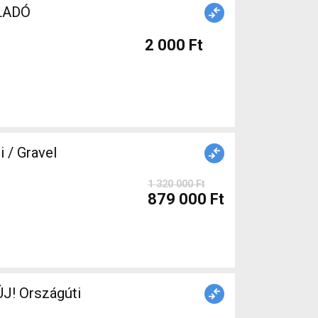
lt ELADÓ
2 000 Ft
/ Gravel
1 320 000 Ft
879 000 Ft
J! Országúti