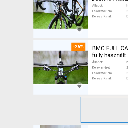
Állapot
h
Fokozatok elöl
2
Keres / Kínál
-26%
BMC FULL CAR
fully használ
Állapot
h
Kerék méret
2
Fokozatok elöl
2
Keres / Kínál