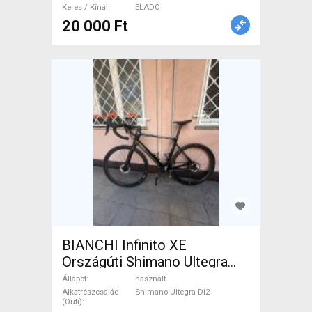
használt ELADÓ
Keres / Kínál
ELADÓ
20 000 Ft
BIANCHI Infinito XE
Országúti Shimano Ultegra
Di2 tárcsafék használt ELADÓ
Állapot
használt
Alkatrészcsalád
Shimano Ultegra Di2
(Outi)