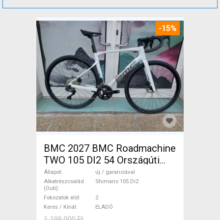
-15%
BMC 2027 BMC Roadmachine
TWO 105 DI2 54 Országúti
Shimano 105 Di2 tárcsafék új
Állapot
új / garanciával
/ garanciával ELADÓ
Alkatrészcsalád
Shimano 105 Di2
(Outi)
Fokozatok elöl
2
Keres / Kínál
ELADÓ
1 199 000 Ft