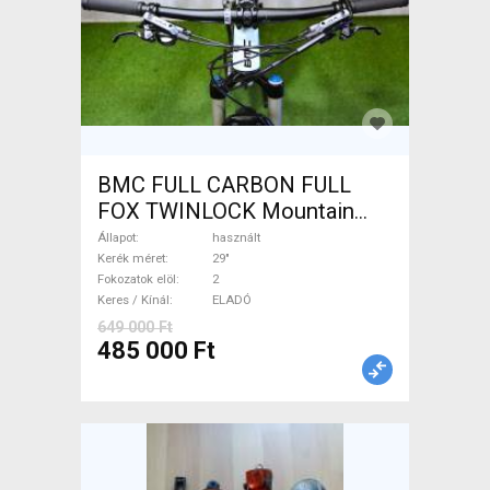
BMC FULL CARBON FULL
FOX TWINLOCK Mountain
Bike 29" össztelós / fully
Állapot
használt
használt ELADÓ
Kerék méret
29"
Fokozatok elöl
2
Keres / Kínál
ELADÓ
649 000 Ft
485 000 Ft