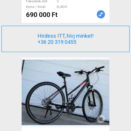
Fokozatok elöl
2
Keres / Kínál
ELADÓ
690 000 Ft
Hirdess ITT, hívj minket!
+36 20 319 0455