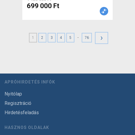
699 000 Ft
›
-
1
2
3
4
5
76
APRÓHIRDETÉS INFÓK
Nyitólap
Regisztráció
Hirdetésfeladás
HASZNOS OLDALAK