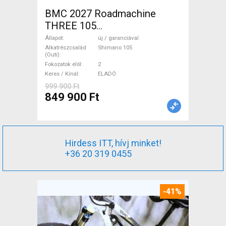
BMC 2027 Roadmachine
THREE 105
(47,51,54,56,58,61) Országúti
Állapot
új / garanciával
Shimano 105 tárcsafék új /
Alkatrészcsalád
Shimano 105
(Outi)
garanciával ELADÓ
Fokozatok elöl
2
Keres / Kínál
ELADÓ
999 900 Ft
849 900 Ft
Hirdess ITT, hívj minket!
+36 20 319 0455
-41%