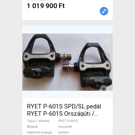
1 019 900 Ft
RYET P-601S SPD/SL pedál
RYET P-601S Országúti /
Gravel / Triatlon Alkatrész,
Típus / Modell
RYET P-601S
Országúti Hajtásrendszer
Állapot
használt
Hajtómű anyaga
karbon