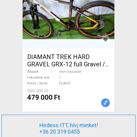
DIAMANT TREK HARD
GRAVEL GRX-12 full Gravel /
CX tárcsafék nem használt
Állapot
nem használt
ELADÓ
Fokozatok elöl
1
Keres / Kínál
ELADÓ
960 000 Ft
479 000 Ft
Hirdess ITT, hívj minket!
+36 20 319 0455