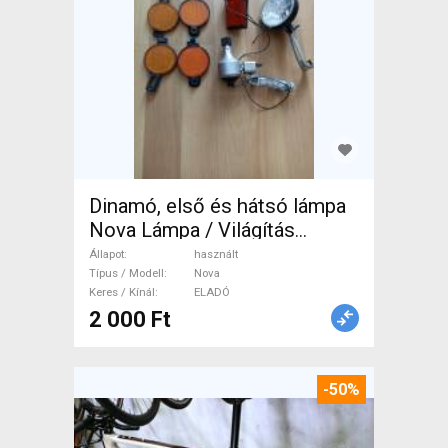
Dinamó, első és hátsó lámpa
Nova Lámpa / Világítás
használt ELADÓ
Állapot
használt
Típus / Modell
Nova
Keres / Kínál
ELADÓ
2 000 Ft
-50%