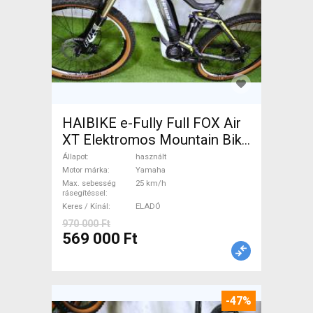
HAIBIKE e-Fully Full FOX Air
XT Elektromos Mountain Bike
össztelós / fully Yamaha
Állapot
használt
használt ELADÓ
Motor márka
Yamaha
Max. sebesség
25 km/h
rásegítéssel
Keres / Kínál
ELADÓ
970 000 Ft
569 000 Ft
-47%