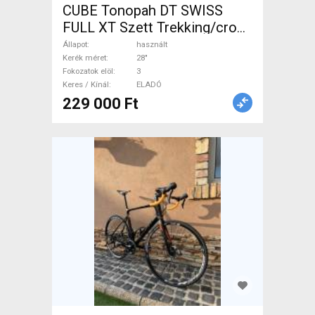
CUBE Tonopah DT SWISS
FULL XT Szett Trekking/cross
tárcsafék használt ELADÓ
Állapot
használt
Kerék méret
28"
Fokozatok elöl
3
Keres / Kínál
ELADÓ
229 000 Ft