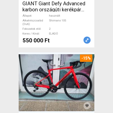
GIANT Giant Defy Advanced
karbon országúti kerékpár
Országúti Shimano 105
Állapot
használt
tárcsafék használt ELADÓ
Alkatrészcsalád
Shimano 105
(Outi)
Fokozatok elöl
2
Keres / Kínál
ELADÓ
550 000 Ft
-15%