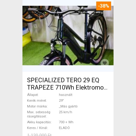
-38%
SPECIALIZED TERO 29 EQ
TRAPEZE 710Wh Elektromos
Trekking/cross 25 km/h _Más
Állapot
használt
gyártó 700 + Wh használt
Kerék méret
29"
Motor márka
_Más gyártó
ELADÓ
Max. sebesség
25 km/h
rásegítéssel
Akku kapacitás
700 + Wh
Keres / Kínál
ELADÓ
1 120 000 Ft