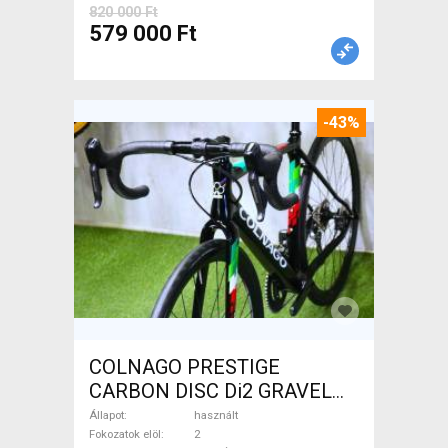
820 000 Ft
579 000 Ft
-43%
COLNAGO PRESTIGE
CARBON DISC Di2 GRAVEL
Gravel / CX tárcsafék használt
Állapot
használt
ELADÓ
Fokozatok elöl
2