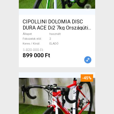
CIPOLLINI DOLOMIA DISC
DURA ACE Di2 7kg Országúti
tárcsafék használt ELADÓ
Állapot
használt
Fokozatok elöl
2
Keres / Kínál
ELADÓ
1 820 000 Ft
899 000 Ft
-45%