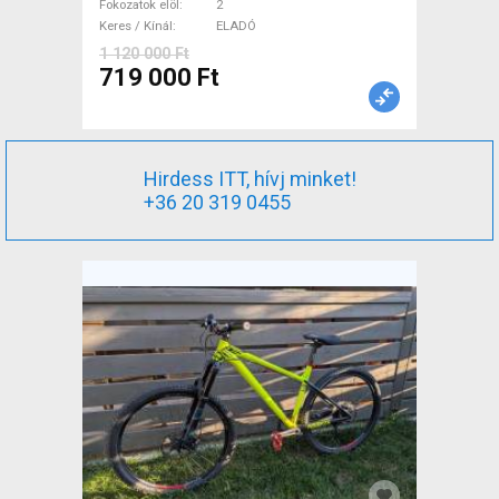
Fokozatok elöl
2
Keres / Kínál
ELADÓ
1 120 000 Ft
719 000 Ft
Hirdess ITT, hívj minket!
+36 20 319 0455