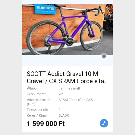
SCOTT Addict Gravel 10 M
Gravel / CX SRAM Force eTap
AXS tárcsafék nem használt
Állapot
nem használt
ELADÓ
Kerék méret
28"
Alkatrészcsalád
SRAM Force eTap AXS
(Outi)
Fokozatok elöl
2
Keres / Kínál
ELADÓ
1 599 000 Ft