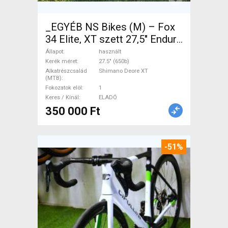
_EGYÉB NS Bikes (M) – Fox
34 Elite, XT szett 27,5" Enduro
/ Freeride / DH 27.5" (650b)
Állapot
használt
Shimano Deore XT használt
Kerék méret
27.5" (650b)
Alkatrészcsalád
Shimano Deore XT
ELADÓ
(MTB)
Fokozatok elöl
1
Keres / Kínál
ELADÓ
350 000 Ft
-51%