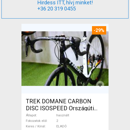
Hirdess ITT, hívj minket!
+36 20 319 0455
-29%
TREK DOMANE CARBON
DISC ISOSPEED Országúti
tárcsafék használt ELADÓ
Állapot
használt
Fokozatok elöl
2
Keres / Kínál
ELADÓ