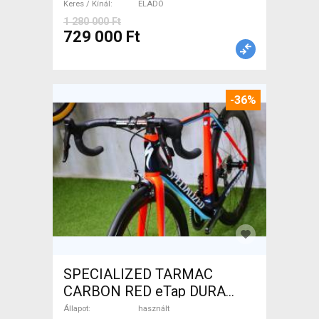
Keres / Kínál
ELADÓ
1 280 000 Ft
729 000 Ft
-36%
SPECIALIZED TARMAC
CARBON RED eTap DURA
Országúti használt ELADÓ
Állapot
használt