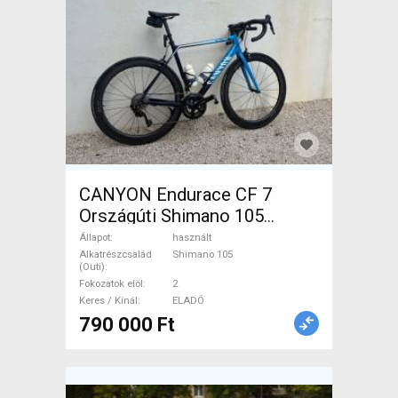
CANYON Endurace CF 7
Országúti Shimano 105
patkófék használt ELADÓ
Állapot
használt
Alkatrészcsalád
Shimano 105
(Outi)
Fokozatok elöl
2
Keres / Kínál
ELADÓ
790 000 Ft