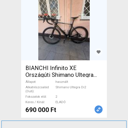
BIANCHI Infinito XE
Országúti Shimano Ultegra
Di2 tárcsafék használt ELADÓ
Állapot
használt
Alkatrészcsalád
Shimano Ultegra Di2
(Outi)
Fokozatok elöl
2
Keres / Kínál
ELADÓ
690 000 Ft