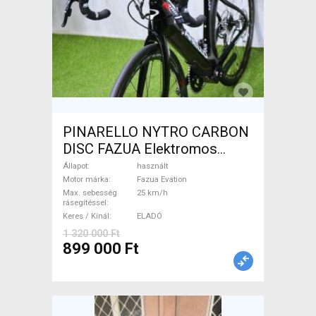
PINARELLO NYTRO CARBON
DISC FAZUA Elektromos
Országúti / Gravel Fazua
Állapot
használt
Evation használt ELADÓ
Motor márka
Fazua Evation
Max. sebesség
25 km/h
rásegítéssel
Keres / Kínál
ELADÓ
1 320 000 Ft
899 000 Ft