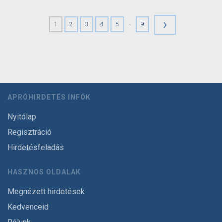
›
-
1
2
3
4
5
9
APRÓHIRDETÉS INFÓK
Nyitólap
Regisztráció
Hirdetésfeladás
HASZNOS OLDALAK
Megnézett hirdetések
Kedvenceid