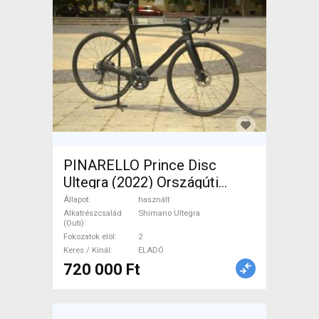
PINARELLO Prince Disc
Ultegra (2022) Országúti
Shimano Ultegra tárcsafék
Állapot
használt
használt ELADÓ
Alkatrészcsalád
Shimano Ultegra
(Outi)
Fokozatok elöl
2
Keres / Kínál
ELADÓ
720 000 Ft