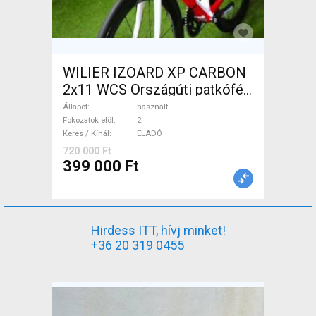
WILIER IZOARD XP CARBON
2x11 WCS Országúti patkófék
használt ELADÓ
Állapot
használt
Fokozatok elöl
2
Keres / Kínál
ELADÓ
720 000 Ft
399 000 Ft
Hirdess ITT, hívj minket!
+36 20 319 0455