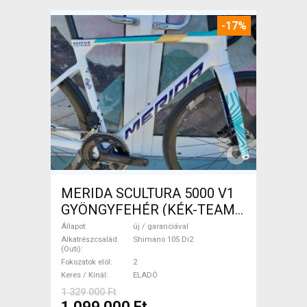
-17%
MERIDA SCULTURA 5000 V1
GYÖNGYFEHÉR (KÉK-TEAM)
( XS,S,M) Országúti Shimano
Állapot
új / garanciával
105 Di2 tárcsafék új /
Alkatrészcsalád
Shimano 105 Di2
(Outi)
garanciával ELADÓ
Fokozatok elöl
2
Keres / Kínál
ELADÓ
1 329 000 Ft
1 099 000 Ft