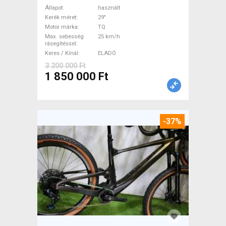
Bike 29" össztelós / fully TQ
Állapot
használt
használt ELADÓ
Kerék méret
29"
Motor márka
TQ
Max. sebesség
25 km/h
rásegítéssel
Keres / Kínál
ELADÓ
3 200 000 Ft
1 850 000 Ft
-37%