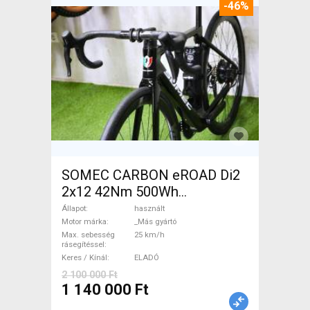
-46%
SOMEC CARBON eROAD Di2
2x12 42Nm 500Wh
Elektromos Országúti / Gravel
Állapot
használt
_Más gyártó használt ELADÓ
Motor márka
_Más gyártó
Max. sebesség
25 km/h
rásegítéssel
Keres / Kínál
ELADÓ
2 100 000 Ft
1 140 000 Ft