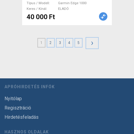
ELADÓ
Típus / Modell
Garmin Edge 1000
Keres / Kínál
ELADÓ
40 000 Ft
›
1
2
3
4
5
APRÓHIRDETÉS INFÓK
Nyitólap
Regisztráció
Hirdetésfeladás
HASZNOS OLDALAK