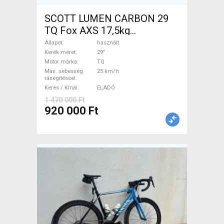
SCOTT LUMEN CARBON 29
TQ Fox AXS 17,5kg
Elektromos Mountain Bike
Állapot
használt
29" össztelós / fully TQ
Kerék méret
29"
Motor márka
TQ
használt ELADÓ
Max. sebesség
25 km/h
rásegítéssel
Keres / Kínál
ELADÓ
1 470 000 Ft
920 000 Ft