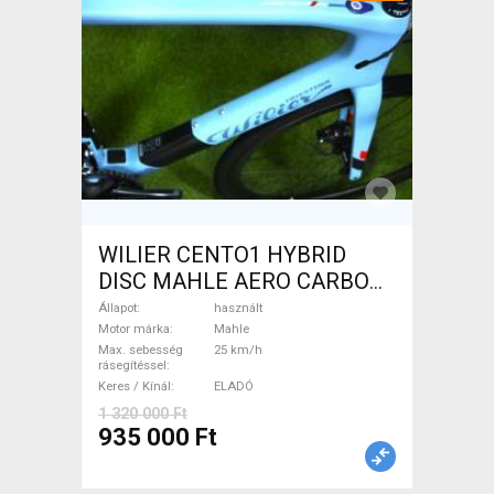
WILIER CENTO1 HYBRID
DISC MAHLE AERO CARBON
kerekek XL Elektromos
Állapot
használt
Országúti / Gravel Mahle
Motor márka
Mahle
Max. sebesség
25 km/h
használt ELADÓ
rásegítéssel
Keres / Kínál
ELADÓ
1 320 000 Ft
935 000 Ft