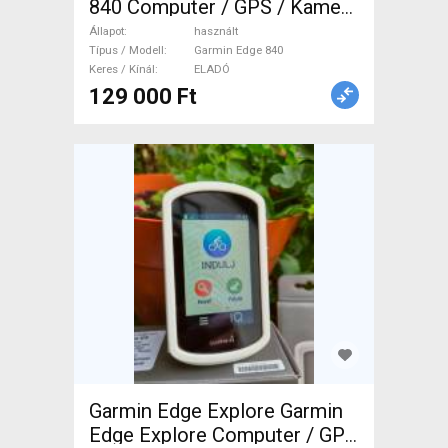
840 Computer / GPS / Kamera
használt ELADÓ
Állapot
használt
Típus / Modell
Garmin Edge 840
Keres / Kínál
ELADÓ
129 000 Ft
Garmin Edge Explore Garmin
Edge Explore Computer / GPS