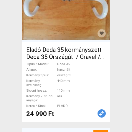
Eladó Deda 35 kormányszett
Deda 35 Országúti / Gravel /
Triatlon Alkatrész, Országúti
Típus / Modell
Deda 35
Kormány / Stucni / Bandázs
Állapot
használt
Kormány típus
országúti
használt ELADÓ
Kormány
440 mm
szélesség
Stucni hossz
110 mm
Kormány v. stucni
alu
anyaga
Keres / Kínál
ELADÓ
24 990 Ft