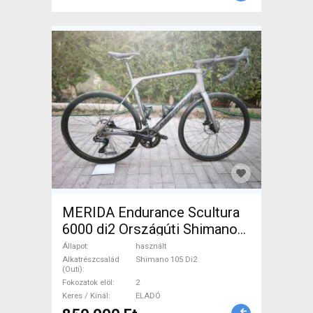
MERIDA Endurance Scultura
6000 di2 Országúti Shimano
105 Di2 tárcsafék használt
Állapot
használt
ELADÓ
Alkatrészcsalád
Shimano 105 Di2
(Outi)
Fokozatok elöl
2
Keres / Kínál
ELADÓ