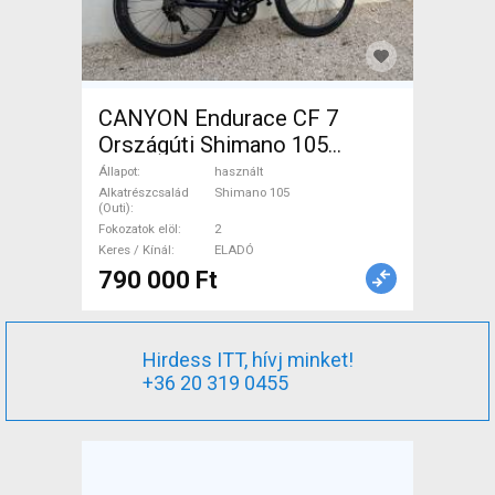
CANYON Endurace CF 7
Országúti Shimano 105
patkófék használt ELADÓ
Állapot
használt
Alkatrészcsalád
Shimano 105
(Outi)
Fokozatok elöl
2
Keres / Kínál
ELADÓ
790 000 Ft
Hirdess ITT, hívj minket!
+36 20 319 0455