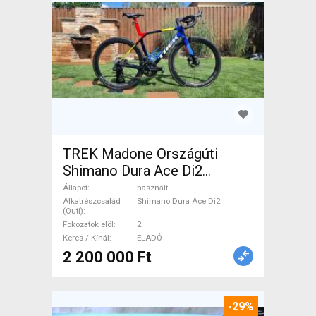
TREK Madone Országúti
Shimano Dura Ace Di2
tárcsafék használt ELADÓ
Állapot
használt
Alkatrészcsalád
Shimano Dura Ace Di2
(Outi)
Fokozatok elöl
2
Keres / Kínál
ELADÓ
2 200 000 Ft
-29%