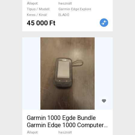
/ Kamera használt ELADÓ
Állapot
használt
Típus / Modell
Garmin Edge Explore
Keres / Kínál
ELADÓ
45 000 Ft
Garmin 1000 Egde Bundle
Garmin Edge 1000 Computer /
GPS / Kamera használt
Állapot
használt