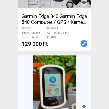
Garmin Edge 840 Garmin Edge
840 Computer / GPS / Kamera
használt ELADÓ
Állapot
használt
Típus / Modell
Garmin Edge 840
Keres / Kínál
ELADÓ
129 000 Ft