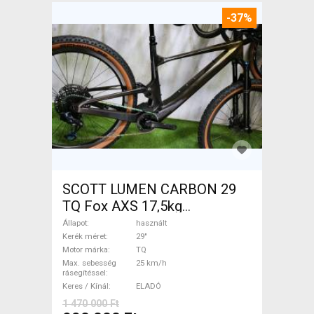
-37%
SCOTT LUMEN CARBON 29
TQ Fox AXS 17,5kg
Elektromos Mountain Bike
Állapot
használt
29" össztelós / fully TQ
Kerék méret
29"
Motor márka
TQ
használt ELADÓ
Max. sebesség
25 km/h
rásegítéssel
Keres / Kínál
ELADÓ
1 470 000 Ft