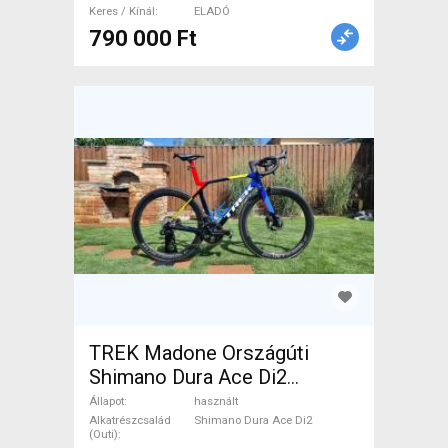
Keres / Kínál
ELADÓ
790 000 Ft
TREK Madone Országúti
Shimano Dura Ace Di2
tárcsafék használt ELADÓ
Állapot
használt
Alkatrészcsalád
Shimano Dura Ace Di2
(Outi)