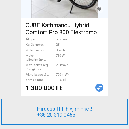
CUBE Kathmandu Hybrid
Comfort Pro 800 Elektromos
Trekking/cross 25 km/h
Állapot
használt
Bosch 700 + Wh használt
Kerék méret
28"
Motor márka
Bosch
ELADÓ
Motor
750 W
teljesítménye
Max. sebesség
25 km/h
rásegítéssel
Akku kapacitás
700 + Wh
Keres / Kínál
ELADÓ
1 300 000 Ft
Hirdess ITT, hívj minket!
+36 20 319 0455