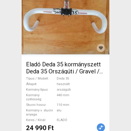
Eladó Deda 35 kormányszett
Deda 35 Országúti / Gravel /
Triatlon Alkatrész, Országúti
Típus / Modell
Deda 35
Kormány / Stucni / Bandázs
Állapot
használt
Kormány típus
országúti
használt ELADÓ
Kormány
440 mm
szélesség
Stucni hossz
110 mm
Kormány v. stucni
alu
anyaga
Keres / Kínál
ELADÓ
24 990 Ft