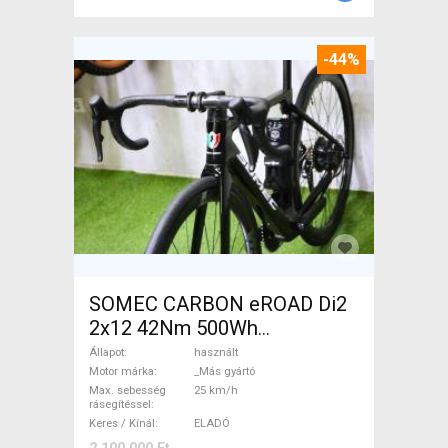
-44%
SOMEC CARBON eROAD Di2
2x12 42Nm 500Wh
Elektromos Országúti / Gravel
Állapot
használt
_Más gyártó használt ELADÓ
Motor márka
_Más gyártó
Max. sebesség
25 km/h
rásegítéssel
Keres / Kínál
ELADÓ