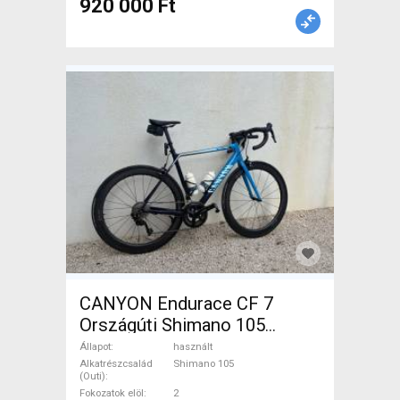
920 000 Ft
CANYON Endurace CF 7
Országúti Shimano 105
patkófék használt ELADÓ
Állapot
használt
Alkatrészcsalád
Shimano 105
(Outi)
Fokozatok elöl
2