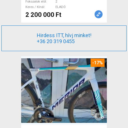
Fokozatok elöl
2
Keres / Kínál
ELADÓ
2 200 000 Ft
Hirdess ITT, hívj minket!
+36 20 319 0455
-17%