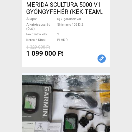
MERIDA SCULTURA 5000 V1
GYÖNGYFEHÉR (KÉK-TEAM)
( XS,S,M) Országúti Shimano
Állapot
új / garanciával
105 Di2 tárcsafék új /
Alkatrészcsalád
Shimano 105 Di2
(Outi)
garanciával ELADÓ
Fokozatok elöl
2
Keres / Kínál
ELADÓ
1 329 000 Ft
1 099 000 Ft