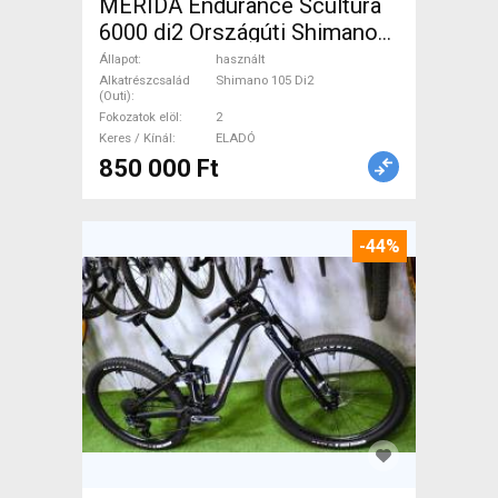
MERIDA Endurance Scultura
6000 di2 Országúti Shimano
105 Di2 tárcsafék használt
Állapot
használt
ELADÓ
Alkatrészcsalád
Shimano 105 Di2
(Outi)
Fokozatok elöl
2
Keres / Kínál
ELADÓ
850 000 Ft
-44%