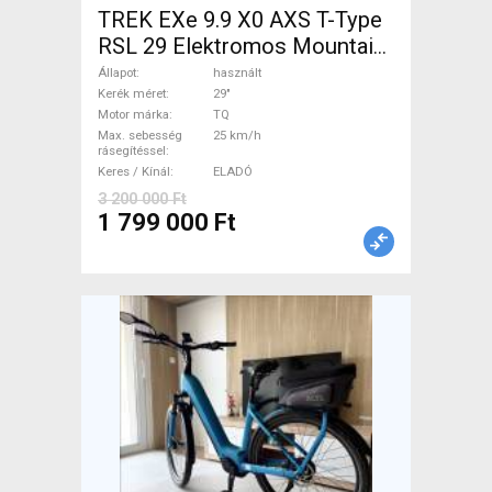
TREK EXe 9.9 X0 AXS T-Type
RSL 29 Elektromos Mountain
Bike 29" össztelós / fully TQ
Állapot
használt
használt ELADÓ
Kerék méret
29"
Motor márka
TQ
Max. sebesség
25 km/h
rásegítéssel
Keres / Kínál
ELADÓ
3 200 000 Ft
1 799 000 Ft