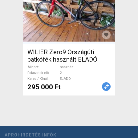
WILIER Zero9 Országúti
patkófék használt ELADÓ
Állapot
használt
Fokozatok elöl
2
Keres / Kínál
ELADÓ
295 000 Ft
APRÓHIRDETÉS INFÓK