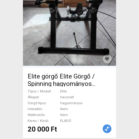
Elite görgő Elite Görgő /
Spinning hagyományos
használt ELADÓ
Típus / Modell
Elite
Állapot
használt
Görgő típus
hagyományos
Interaktív
Nem
Wattmérős
Nem
Keres / Kínál
ELADÓ
20 000 Ft