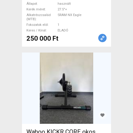
teleszkópos SRAM NX Eagle
Állapot
használt
használt ELADÓ
Kerék méret
27.5"+
Alkatrészcsalád
SRAM NX Eagle
(MTB)
Fokozatok elöl
1
Keres / Kínál
ELADÓ
250 000 Ft
Wahoo KICKR CORE okos