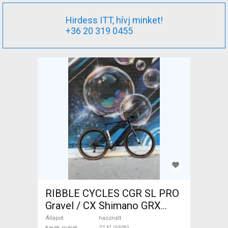
Hirdess ITT, hívj minket!
+36 20 319 0455
RIBBLE CYCLES CGR SL PRO
Gravel / CX Shimano GRX
tárcsafék használt ELADÓ
Állapot
használt
Kerék méret
27.5" (650b)