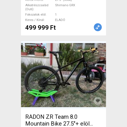
Alkatrészcsalád
Shimano GRX
(Outi)
Fokozatok elöl
1
Keres / Kínál
ELADÓ
499 999 Ft
RADON ZR Team 8.0
Mountain Bike 27.5"+ elöl