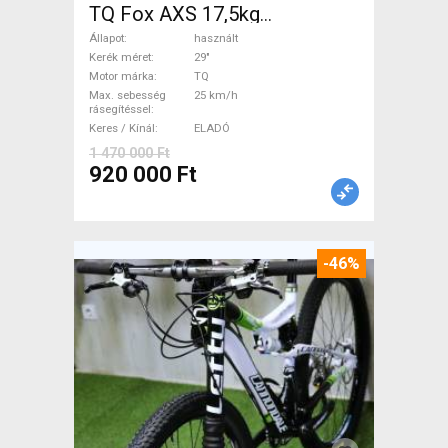
TQ Fox AXS 17,5kg
Elektromos Mountain Bike
Állapot
használt
29" össztelós / fully TQ
Kerék méret
29"
Motor márka
TQ
használt ELADÓ
Max. sebesség
25 km/h
rásegítéssel
Keres / Kínál
ELADÓ
1 470 000 Ft
920 000 Ft
-46%