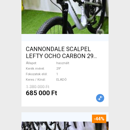
CANNONDALE SCALPEL
LEFTY OCHO CARBON 29
Mountain Bike 29" össztelós
Állapot
használt
/ fully használt ELADÓ
Kerék méret
29"
Fokozatok elöl
1
Keres / Kínál
ELADÓ
1 380 000 Ft
685 000 Ft
-44%