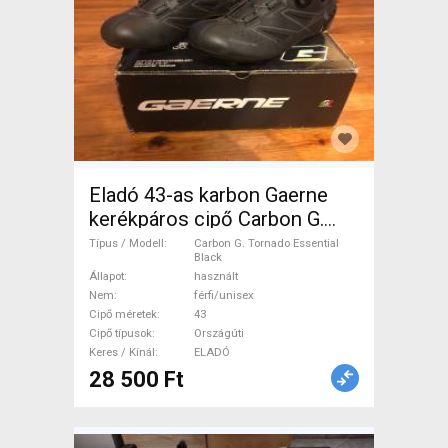
Eladó 43-as karbon Gaerne
kerékpáros cipő Carbon G.
Tornado Essential Black Cipő
Típus / Modell
Carbon G. Tornado Essential
Black
/ Zokni / Kamásli 43
Állapot
használt
Országúti használt
Nem
férfi/unisex
férfi/unisex ELADÓ
Cipő méretek
43
Cipő típusok
Országúti
Keres / Kínál
ELADÓ
28 500 Ft