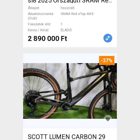
sl8 2025 Országúti SRAM Red
eTap AXS tárcsafék használt
Állapot
használt
ELADÓ
Alkatrészcsalád
SRAM Red eTap AXS
(Outi)
Fokozatok elöl
1
Keres / Kínál
ELADÓ
2 890 000 Ft
-37%
SCOTT LUMEN CARBON 29