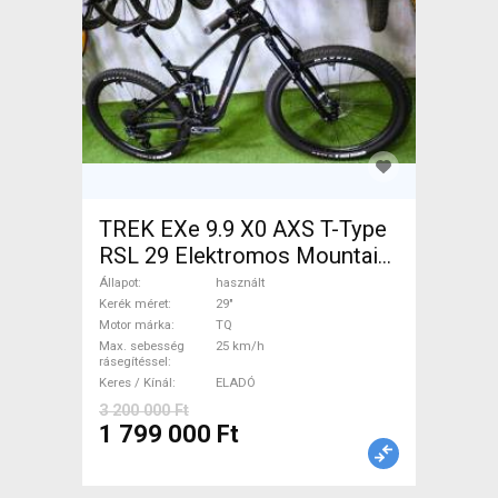
TREK EXe 9.9 X0 AXS T-Type
RSL 29 Elektromos Mountain
Bike 29" össztelós / fully TQ
Állapot
használt
használt ELADÓ
Kerék méret
29"
Motor márka
TQ
Max. sebesség
25 km/h
rásegítéssel
Keres / Kínál
ELADÓ
3 200 000 Ft
1 799 000 Ft