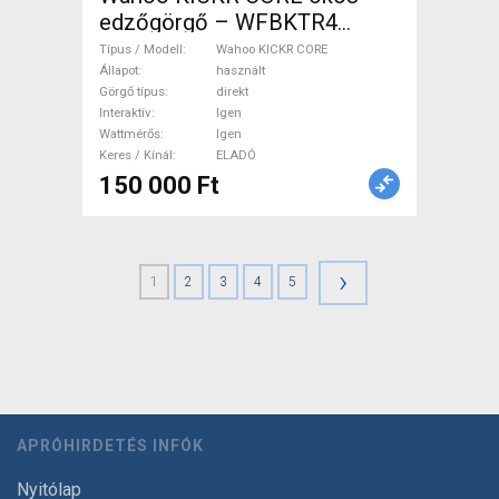
edzőgörgő – WFBKTR4
Wahoo KICKR CORE Görgő /
Típus / Modell
Wahoo KICKR CORE
Spinning direkt Igen Igen
Állapot
használt
Görgő típus
direkt
használt ELADÓ
Interaktív
Igen
Wattmérős
Igen
Keres / Kínál
ELADÓ
150 000 Ft
›
1
2
3
4
5
APRÓHIRDETÉS INFÓK
Nyitólap