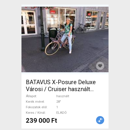
BATAVUS X-Posure Deluxe
Városi / Cruiser használt
ELADÓ
Állapot
használt
Kerék méret
28"
Fokozatok elöl
1
Keres / Kínál
ELADÓ
239 000 Ft