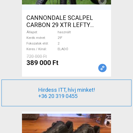
CANNONDALE SCALPEL
CARBON 29 XTR LEFTY
Mountain Bike 29" össztelós
Állapot
használt
/ fully használt ELADÓ
Kerék méret
29"
Fokozatok elöl
2
Keres / Kínál
ELADÓ
720 000 Ft
389 000 Ft
Hirdess ITT, hívj minket!
+36 20 319 0455