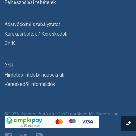
Felhasználási feltételek
Adatvédelmi szabályzatot
Kerékpárboltok / Kereskedők
GYIK
24H
Hirdetés infók bringásoknak
Kereskedői információk
© 2026, Bikemag Apró a kerékpár apróhirdetés
Bikemag.hu