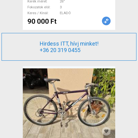
Kerék méret
26"
Fokozatok elöl
3
Keres / Kínál
ELADÓ
90 000 Ft
Hirdess ITT, hívj minket!
+36 20 319 0455