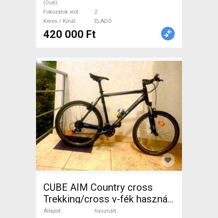
(Outi)
Fokozatok elöl
2
Keres / Kínál
ELADÓ
420 000 Ft
CUBE AIM Country cross
Trekking/cross v-fék használt
ELADÓ
Állapot
használt