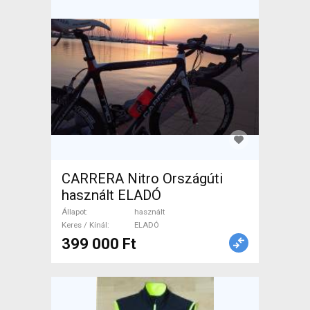
CARRERA Nitro Országúti
használt ELADÓ
Állapot
használt
Keres / Kínál
ELADÓ
399 000 Ft