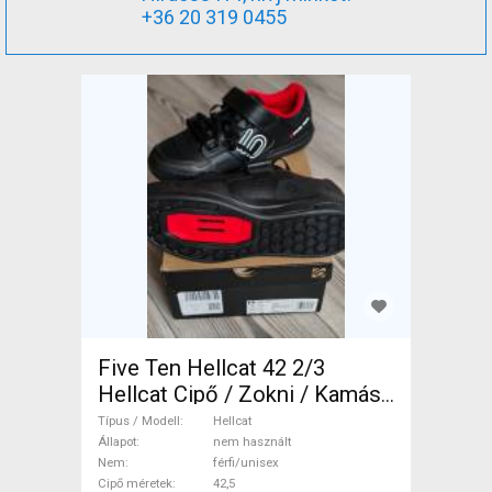
+36 20 319 0455
Five Ten Hellcat 42 2/3
Hellcat Cipő / Zokni / Kamásli
42,5 MTB nem használt
Típus / Modell
Hellcat
férfi/unisex ELADÓ
Állapot
nem használt
Nem
férfi/unisex
Cipő méretek
42,5