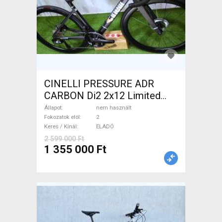
CINELLI PRESSURE ADR
CARBON Di2 2x12 Limited
1of50 0km ÚJ! Országúti
Állapot
nem használt
tárcsafék nem használt
Fokozatok elöl
2
Keres / Kínál
ELADÓ
ELADÓ
2 599 000 Ft
1 355 000 Ft