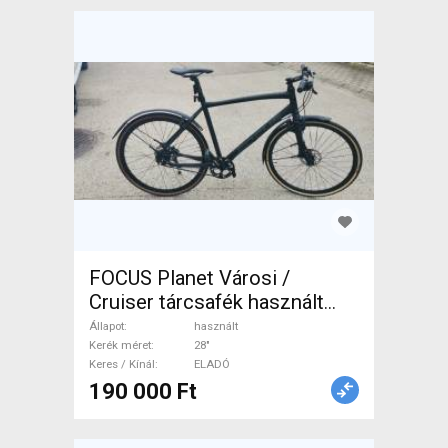
FOCUS Planet Városi /
Cruiser tárcsafék használt
ELADÓ
Állapot
használt
Kerék méret
28"
Keres / Kínál
ELADÓ
190 000 Ft