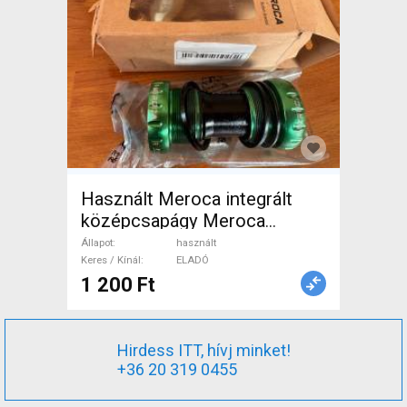
Használt Meroca integrált
középcsapágy Meroca
Ceramic Bearings Bottom
Állapot
használt
Bracket Mountain Bike
Keres / Kínál
ELADÓ
1 200 Ft
Alkatrész, MTB
Hajtásrendszer használt
ELADÓ
Hirdess ITT, hívj minket!
+36 20 319 0455