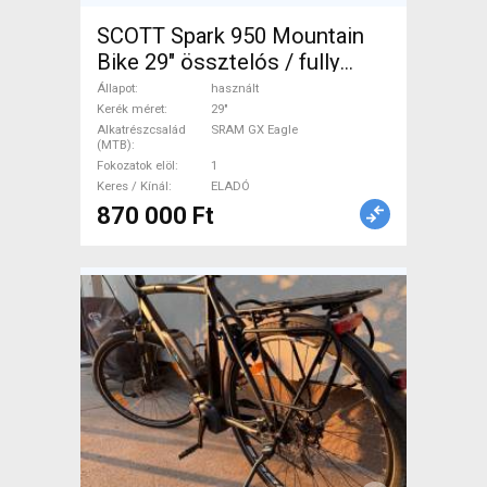
SCOTT Spark 950 Mountain
Bike 29" össztelós / fully
SRAM GX Eagle használt
Állapot
használt
ELADÓ
Kerék méret
29"
Alkatrészcsalád
SRAM GX Eagle
(MTB)
Fokozatok elöl
1
Keres / Kínál
ELADÓ
870 000 Ft