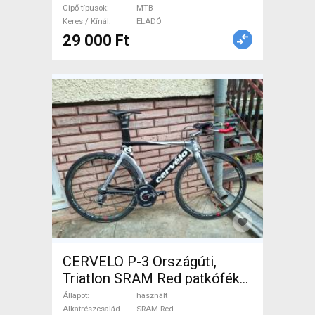
Cipő típusok
MTB
Keres / Kínál
ELADÓ
29 000 Ft
CERVELO P-3 Országúti,
Triatlon SRAM Red patkófék
használt ELADÓ
Állapot
használt
Alkatrészcsalád
SRAM Red