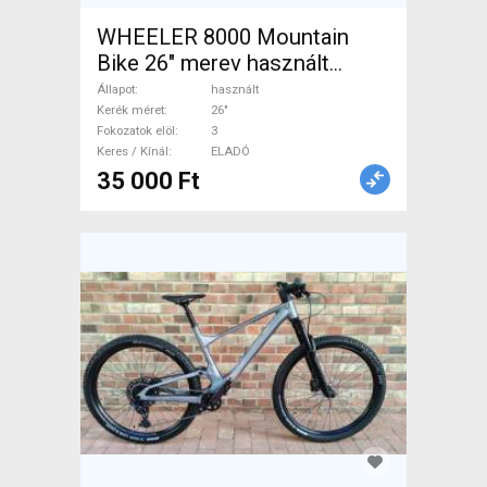
WHEELER 8000 Mountain
Bike 26" merev használt
ELADÓ
Állapot
használt
Kerék méret
26"
Fokozatok elöl
3
Keres / Kínál
ELADÓ
35 000 Ft