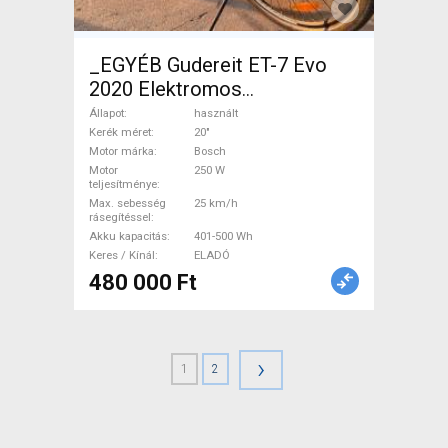
_EGYÉB Gudereit ET-7 Evo
2020 Elektromos
Trekking/cross 25 km/h
Állapot
használt
Bosch 401-500 Wh használt
Kerék méret
20"
Motor márka
Bosch
ELADÓ
Motor
250 W
teljesítménye
Max. sebesség
25 km/h
rásegítéssel
Akku kapacitás
401-500 Wh
Keres / Kínál
ELADÓ
480 000 Ft
›
1
2