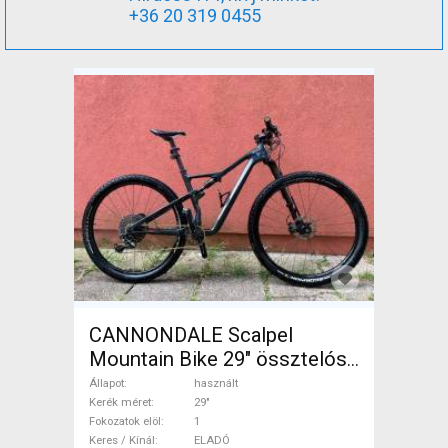
+36 20 319 0455
CANNONDALE Scalpel
Mountain Bike 29" össztelós
/ fully használt ELADÓ
Állapot
használt
Kerék méret
29"
Fokozatok elöl
1
Keres / Kínál
ELADÓ