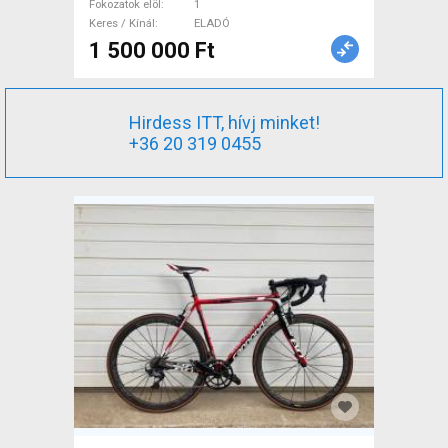
Fokozatok elöl
1
Keres / Kínál
ELADÓ
1 500 000 Ft
Hirdess ITT, hívj minket!
+36 20 319 0455