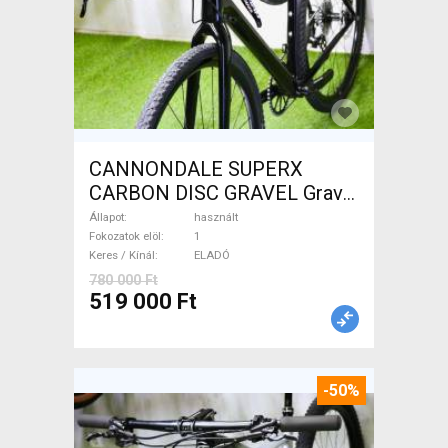
CANNONDALE SUPERX
CARBON DISC GRAVEL Gravel
/ CX tárcsafék használt
Állapot
használt
ELADÓ
Fokozatok elöl
1
Keres / Kínál
ELADÓ
780 000 Ft
519 000 Ft
-50%