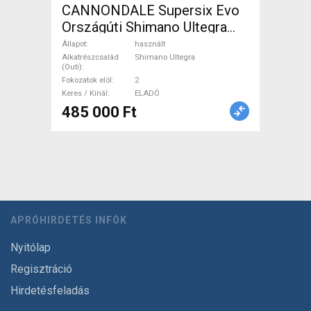
CANNONDALE Supersix Evo
Országúti Shimano Ultegra
patkófék használt ELADÓ
Állapot
használt
Alkatrészcsalád
Shimano Ultegra
(Outi)
Fokozatok elöl
2
Keres / Kínál
ELADÓ
485 000 Ft
APRÓHIRDETÉS INFÓK
Nyitólap
Regisztráció
Hirdetésfeladás