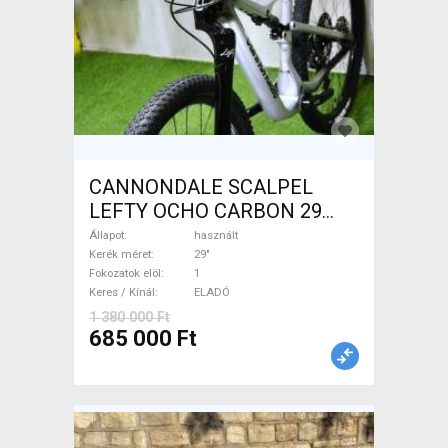
CANNONDALE SCALPEL
LEFTY OCHO CARBON 29
Mountain Bike 29" össztelós
Állapot
használt
/ fully használt ELADÓ
Kerék méret
29"
Fokozatok elöl
1
Keres / Kínál
ELADÓ
1 380 000 Ft
685 000 Ft