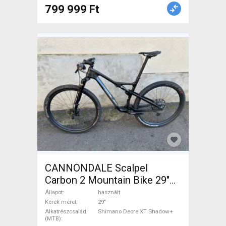
799 999 Ft
CANNONDALE Scalpel
Carbon 2 Mountain Bike 29"
össztelós / fully Shimano
Állapot
használt
Deore XT Shadow+ használt
Kerék méret
29"
Alkatrészcsalád
Shimano Deore XT Shadow+
ELADÓ
(MTB)