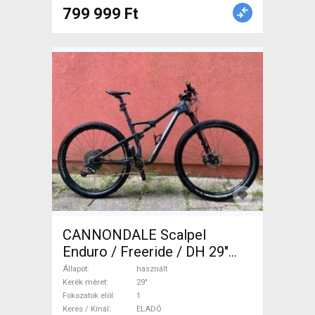
799 999 Ft
CANNONDALE Scalpel
Enduro / Freeride / DH 29"
használt ELADÓ
Állapot
használt
Kerék méret
29"
Fokozatok elöl
1
Keres / Kínál
ELADÓ