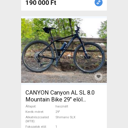
190 000 Ft
CANYON Canyon AL SL 8.0
Mountain Bike 29" elöl
teleszkópos Shimano SLX
Állapot
használt
használt ELADÓ
Kerék méret
29"
Alkatrészcsalád
Shimano SLX
(MTB)
Fokozatok elöl
1