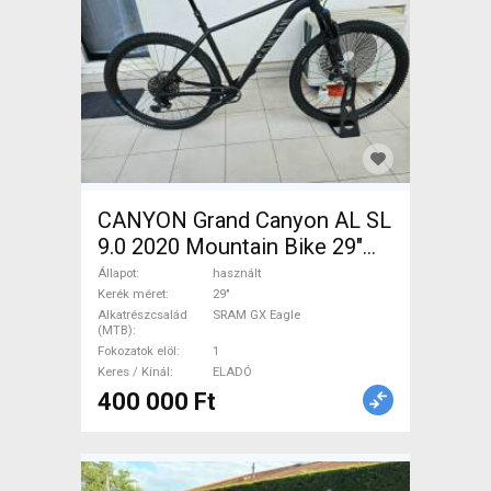
CANYON Grand Canyon AL SL
9.0 2020 Mountain Bike 29"
elöl teleszkópos SRAM GX
Állapot
használt
Eagle használt ELADÓ
Kerék méret
29"
Alkatrészcsalád
SRAM GX Eagle
(MTB)
Fokozatok elöl
1
Keres / Kínál
ELADÓ
400 000 Ft