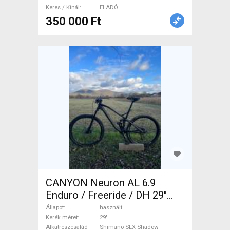
Keres / Kínál
ELADÓ
350 000 Ft
CANYON Neuron AL 6.9
Enduro / Freeride / DH 29"
Shimano SLX Shadow
Állapot
használt
használt ELADÓ
Kerék méret
29"
Alkatrészcsalád
Shimano SLX Shadow