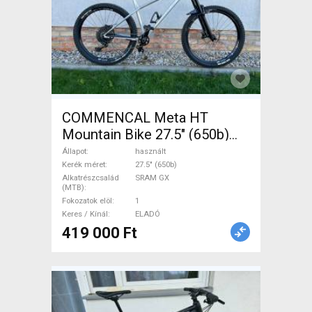
COMMENCAL Meta HT
Mountain Bike 27.5" (650b)
elöl teleszkópos SRAM GX
Állapot
használt
használt ELADÓ
Kerék méret
27.5" (650b)
Alkatrészcsalád
SRAM GX
(MTB)
Fokozatok elöl
1
Keres / Kínál
ELADÓ
419 000 Ft