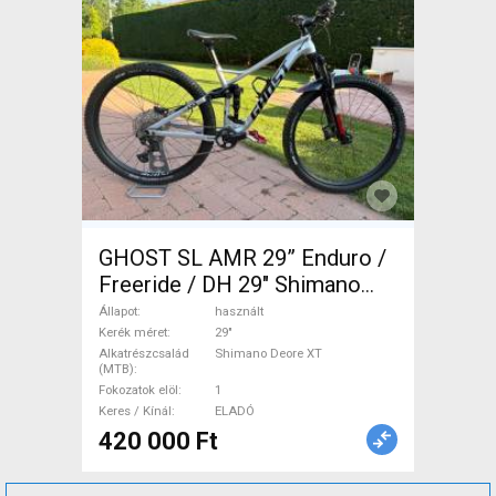
GHOST SL AMR 29” Enduro /
Freeride / DH 29" Shimano
Deore XT használt ELADÓ
Állapot
használt
Kerék méret
29"
Alkatrészcsalád
Shimano Deore XT
(MTB)
Fokozatok elöl
1
Keres / Kínál
ELADÓ
420 000 Ft