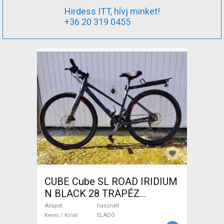
Hirdess ITT, hívj minket!
+36 20 319 0455
CUBE Cube SL ROAD IRIDIUM
N BLACK 28 TRAPÉZ
Trekking/cross tárcsafék
Állapot
használt
használt ELADÓ
Keres / Kínál
ELADÓ