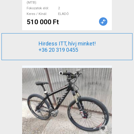
(MTB)
Fokozatok elöl
2
Keres / Kínál
ELADÓ
510 000 Ft
Hirdess ITT, hívj minket!
+36 20 319 0455