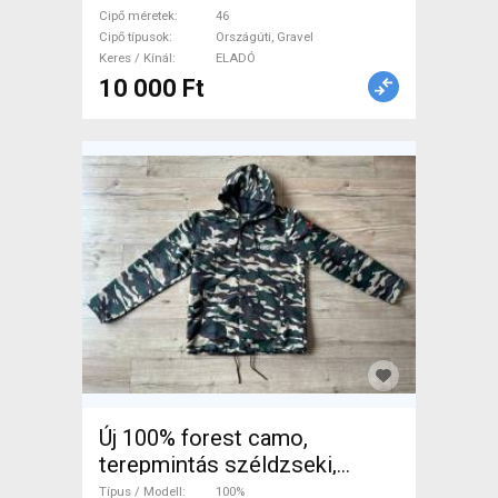
Cipő méretek
46
Cipő típusok
Országúti, Gravel
Keres / Kínál
ELADÓ
10 000 Ft
Új 100% forest camo,
terepmintás széldzseki,
windbreaker (XL) 100% Kabát
Típus / Modell
100%