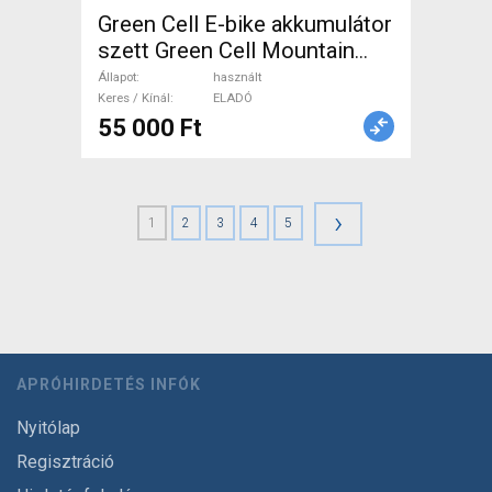
Green Cell E-bike akkumulátor
szett Green Cell Mountain
Bike Alkatrész, MTB
Állapot
használt
Hajtásrendszer használt
Keres / Kínál
ELADÓ
55 000 Ft
ELADÓ
›
1
2
3
4
5
APRÓHIRDETÉS INFÓK
Nyitólap
Regisztráció