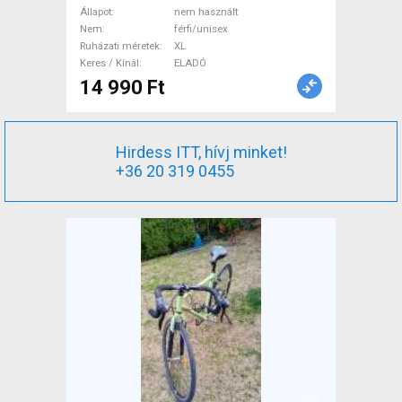
/ Mellény XL nem használt
Állapot
nem használt
Nem
férfi/unisex
férfi/unisex ELADÓ
Ruházati méretek
XL
Keres / Kínál
ELADÓ
14 990 Ft
Hirdess ITT, hívj minket!
+36 20 319 0455