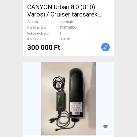
CANYON Urban 8.0 (U10)
Városi / Cruiser tárcsafék
használt ELADÓ
Állapot
használt
Kerék méret
27.5" (650b)
Fokozatok elöl
1
Keres / Kínál
ELADÓ
300 000 Ft