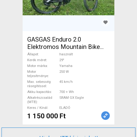
GASGAS Enduro 2.0
Elektromos Mountain Bike
29" össztelós / fully Yamaha
Állapot
használt
SRAM GX Eagle használt
Kerék méret
29"
Motor márka
Yamaha
ELADÓ
Motor
250 W
teljesítménye
Max. sebesség
45 km/h
rásegítéssel
Akku kapacitás
700 + Wh
Alkatrészcsalád
SRAM GX Eagle
(MTB)
Keres / Kínál
ELADÓ
1 150 000 Ft