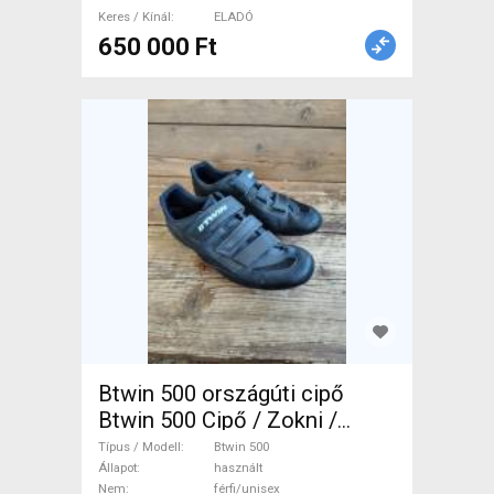
Keres / Kínál
ELADÓ
650 000 Ft
Btwin 500 országúti cipő
Btwin 500 Cipő / Zokni /
Kamásli 46 Országúti, Gravel
Típus / Modell
Btwin 500
használt férfi/unisex ELADÓ
Állapot
használt
Nem
férfi/unisex