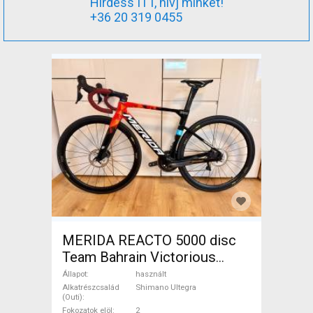
Hirdess ITT, hívj minket!
+36 20 319 0455
MERIDA REACTO 5000 disc
Team Bahrain Victorious
Országúti Shimano Ultegra
Állapot
használt
tárcsafék használt ELADÓ
Alkatrészcsalád
Shimano Ultegra
(Outi)
Fokozatok elöl
2