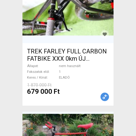
TREK FARLEY FULL CARBON
FATBIKE XXX 0km ÚJ
WAMPA CF Fatbike nem
Állapot
nem használt
használt ELADÓ
Fokozatok elöl
1
Keres / Kínál
ELADÓ
1 870 000 Ft
679 000 Ft