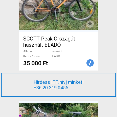
SCOTT Peak Országúti
használt ELADÓ
Állapot
használt
Keres / Kínál
ELADÓ
35 000 Ft
Hirdess ITT, hívj minket!
+36 20 319 0455