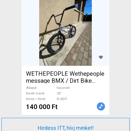
WETHEPEOPLE Wethepeople
message BMX / Dirt Bike
használt ELADÓ
Állapot
használt
Kerék méret
20"
Keres / Kínál
ELADÓ
140 000 Ft
Hirdess ITT, hívj minket!