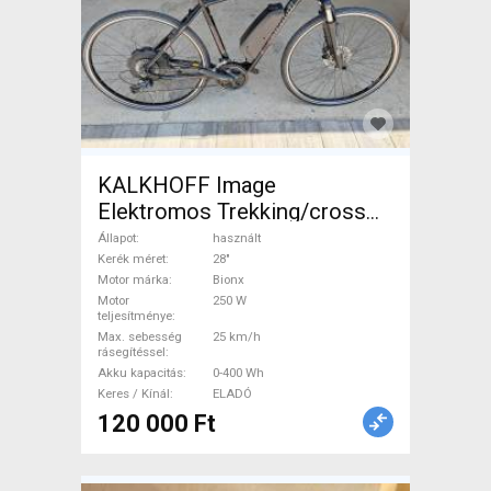
KALKHOFF Image
Elektromos Trekking/cross
25 km/h Bionx 0-400 Wh
Állapot
használt
használt ELADÓ
Kerék méret
28"
Motor márka
Bionx
Motor
250 W
teljesítménye
Max. sebesség
25 km/h
rásegítéssel
Akku kapacitás
0-400 Wh
Keres / Kínál
ELADÓ
120 000 Ft