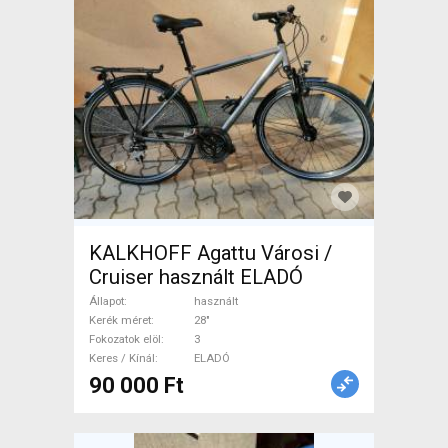
KALKHOFF Agattu Városi /
Cruiser használt ELADÓ
Állapot
használt
Kerék méret
28"
Fokozatok elöl
3
Keres / Kínál
ELADÓ
90 000 Ft