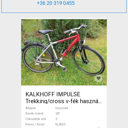
+36 20 319 0455
KALKHOFF IMPULSE
Trekking/cross v-fék használt
ELADÓ
Állapot
használt
Kerék méret
28"
Fokozatok elöl
3
Keres / Kínál
ELADÓ