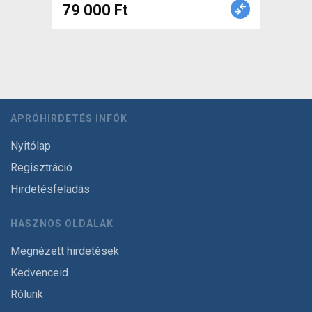
79 000 Ft
APRÓHIRDETÉS INFÓK
Nyitólap
Regisztráció
Hirdetésfeladás
HASZNOS OLDALAK
Megnézett hirdetések
Kedvenceid
Rólunk